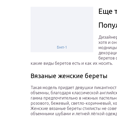
Еще 
Попу
Дизайнер
хотя и он
Бмп-1
модницы 
декораци
беретов 
какие виды беретов есть и как их носить.
Вязаные женские береты
Такая модель придает девушки пикантност
объемны, благодаря классической английс
гамма предпочтительно в нежных пастельн
розового, бежевый, светло-коричневый, 
Женские вязаные береты стилисты не сове
объемными шубами и летней лёгкой одежд