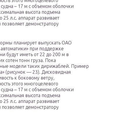
ость этого многоцелевого
судна – 17 м с объемом оболочки
максимальная высота подъема
 25 л.с. аппарат развивает
л позволяет демонстратору
ормы планирует выпускать ОАО
 автоматики» при поддержке
и будут иметь от 22 до 200 м в
х сотен тонн груза. Пока
ные модели таких дирижаблей. Пример
а» (рисунок — 23). Дисковидная
ивость к боковому ветру,
ость этого многоцелевого
судна – 17 м с объемом оболочки
максимальная высота подъема
 25 л.с. аппарат развивает
л позволяет демонстратору