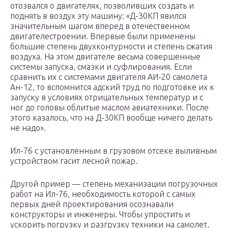
отозвался о двигателях, позволивших создать и
поднять в воздух эту машину: «Д-30КП явился
значительным шагом вперед в отечественном
двигателестроении. Впервые были применены
большие степень двухконтурности и степень сжатия
воздуха. На этом двигателе весьма совершенные
системы запуска, смазки и суфлирования. Если
сравнить их с системами двигателя АИ-20 самолета
Ан-12, то вспомнится адский труд по подготовке их к
запуску в условиях отрицательных температур и с
ног до головы облитые маслом авиатехники. После
этого казалось, что на Д-30КП вообще ничего делать
не надо».
Ил-76 с установленным в грузовом отсеке выливным
устройством гасит лесной пожар.
Другой пример — степень механизации погрузочных
работ на Ил-76, необходимость которой с самых
первых дней проектирования осознавали
конструкторы и инженеры. Чтобы упростить и
ускорить погрузку и разгрузку техники на самолет,