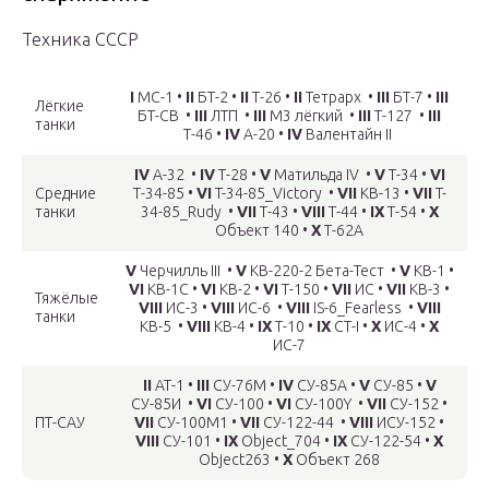
Техника СССР
I
МС-1 •
II
БТ-2 •
II
Т-26 •
II
Тетрарх •
III
БТ-7 •
III
Лёгкие
БТ-СВ •
III
ЛТП •
III
М3 лёгкий •
III
Т-127 •
III
танки
Т-46 •
IV
А-20 •
IV
Валентайн II
IV
А-32 •
IV
Т-28 •
V
Матильда IV •
V
Т-34 •
VI
Средние
Т-34-85 •
VI
T-34-85_Victory •
VII
КВ-13 •
VII
T-
танки
34-85_Rudy •
VII
Т-43 •
VIII
Т-44 •
IX
Т-54 •
X
Объект 140 •
X
Т-62А
V
Черчилль III •
V
КВ-220-2 Бета-Тест •
V
КВ-1 •
VI
КВ-1С •
VI
КВ-2 •
VI
Т-150 •
VII
ИС •
VII
КВ-3 •
Тяжёлые
VIII
ИС-3 •
VIII
ИС-6 •
VIII
IS-6_Fearless •
VIII
танки
КВ-5 •
VIII
КВ-4 •
IX
Т-10 •
IX
СТ-I •
X
ИС-4 •
X
ИС-7
II
АТ-1 •
III
СУ-76М •
IV
СУ-85А •
V
СУ-85 •
V
СУ-85И •
VI
СУ-100 •
VI
СУ-100Y •
VII
СУ-152 •
ПТ-САУ
VII
СУ-100М1 •
VII
СУ-122-44 •
VIII
ИСУ-152 •
VIII
СУ-101 •
IX
Object_704 •
IX
СУ-122-54 •
X
Object263 •
X
Объект 268