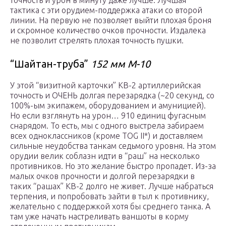
точность и урон в минуту даже лучше. Лучшая
тактика с эти орудием-поддержка атаки со второй
линии. На первую не позволяет выйти плохая броня
и скромное количество очков прочности. Издалека
не позволит стрелять плохая точность пушки.
“Шайтан-труба”
152 мм М-10
У этой “визитной карточки” КВ-2 артиллерийская
точность и ОЧЕНЬ долгая перезарядка (~20 секунд, со
100%-ым экипажем, оборудованием и амуницией).
Но если взглянуть на урон… 910 единиц фугасным
снарядом. То есть, мы с одного выстрела забираем
всех одноклассников (кроме TOG II*) и доставляем
сильные неудобства танкам седьмого уровня. На этом
орудии велик соблазн идти в “раш” на несколько
противников. Но это желание быстро пропадет. Из-за
малых очков прочности и долгой перезарядки в
таких “рашах” КВ-2 долго не живет. Лучше набраться
терпения, и попробовать зайти в тыл к противнику,
желательно с поддержкой хотя бы среднего танка. А
там уже начать настреливать ваншоты в корму