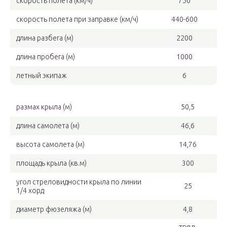
скорость полета (км/ч)
750
скорость полета при заправке (км/ч)
440-600
длина разбега (м)
2200
длина пробега (м)
1000
летный экипаж
6
размах крыла (м)
50,5
длина самолета (м)
46,6
высота самолета (м)
14,76
площадь крыла (кв.м)
300
угол стреловидности крыла по линии
25
1/4 хорд
диаметр фюзеляжа (м)
4,8