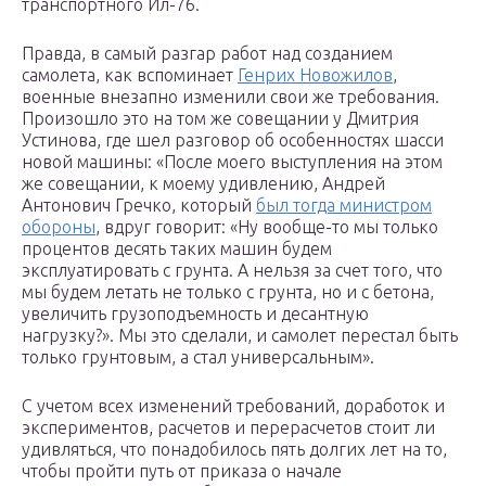
транспортного Ил-76.
Правда, в самый разгар работ над созданием
самолета, как вспоминает
Генрих Новожилов
,
военные внезапно изменили свои же требования.
Произошло это на том же совещании у Дмитрия
Устинова, где шел разговор об особенностях шасси
новой машины: «После моего выступления на этом
же совещании, к моему удивлению, Андрей
Антонович Гречко, который
был тогда министром
обороны
, вдруг говорит: «Ну вообще-то мы только
процентов десять таких машин будем
эксплуатировать с грунта. А нельзя за счет того, что
мы будем летать не только с грунта, но и с бетона,
увеличить грузоподъемность и десантную
нагрузку?». Мы это сделали, и самолет перестал быть
только грунтовым, а стал универсальным».
С учетом всех изменений требований, доработок и
экспериментов, расчетов и перерасчетов стоит ли
удивляться, что понадобилось пять долгих лет на то,
чтобы пройти путь от приказа о начале