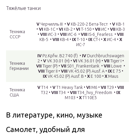
Тяжёлые танки
V
Черчилль III •
V
КВ-220-2 Бета-Тест •
V
КВ-1
•
VI
КВ-1С •
VI
КВ-2 •
VI
Т-150 •
VII
ИС •
VII
КВ-3
Техника
•
VIII
ИС-3 •
VIII
ИС-6 •
VIII
IS-6_Fearless •
VIII
СССР
КВ-5 •
VIII
КВ-4 •
IX
Т-10 •
IX
СТ-I •
X
ИС-4 •
X
ИС-7
IV
Pz.Kpfw. B2 740 (f) •
IV
Durchbruchswagen
2 •
V
VK 30.01 (H) •
VI
VK 36.01 (H) •
VII
Tiger I •
Техника
VII
Tiger (P) •
VII
S01_Frankentank •
VIII
Löwe •
Германии
VIII
Tiger II •
VIII
VK 45.02 (P) Ausf. A •
IX
E 75 •
IX
VK 45.02 (P) Ausf. B •
X
E 100 •
X
Maus
V
T14 •
V
T1 Heavy Tank •
VI
M6 •
VII
T29 •
VIII
Техника
T32 •
VIII
T34 •
VIII
T34_hvy_Freedom •
IX
США
M103 •
X
T110E5
В литературе, кино, музыке
Самолет, удобный для