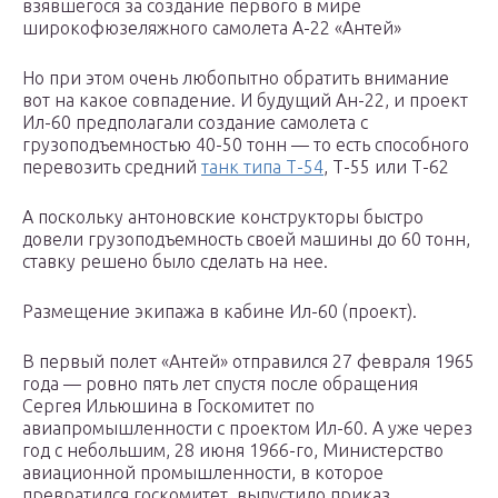
взявшегося за создание первого в мире
широкофюзеляжного самолета А-22 «Антей»
Но при этом очень любопытно обратить внимание
вот на какое совпадение. И будущий Ан-22, и проект
Ил-60 предполагали создание самолета с
грузоподъемностью 40-50 тонн — то есть способного
перевозить средний
танк типа Т-54
, Т-55 или Т-62
А поскольку антоновские конструкторы быстро
довели грузоподъемность своей машины до 60 тонн,
ставку решено было сделать на нее.
Размещение экипажа в кабине Ил-60 (проект).
В первый полет «Антей» отправился 27 февраля 1965
года — ровно пять лет спустя после обращения
Сергея Ильюшина в Госкомитет по
авиапромышленности с проектом Ил-60. А уже через
год с небольшим, 28 июня 1966-го, Министерство
авиационной промышленности, в которое
превратился госкомитет, выпустило приказ,