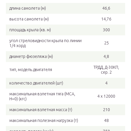
длина самолета (м)
46,6
высота самолета (м)
14,76
площадь крыла (кв. м)
300
угол стреловидности крыла по линии
25
1/4 хорд
диаметр фюзеляжа (м)
4,8
ТРДД, Д-30КП,
тип, модель двигателя
сер. 2
количество двигателей (шт)
4
максимальная взлетная тяга (MCA,
4 х 12000
H=0) (кгс)
максимальная взлетная масса (т)
210
максимальная полезная нагрузка (т)
48