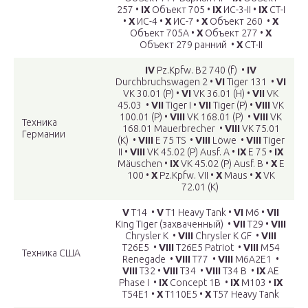
257 •
IX
Объект 705 •
IX
ИС-3-II •
IX
СТ-I
•
X
ИС-4 •
X
ИС-7 •
X
Объект 260 •
X
Объект 705А •
X
Объект 277 •
X
Объект 279 ранний •
X
СТ-II
IV
Pz.Kpfw. B2 740 (f) •
IV
Durchbruchswagen 2 •
VI
Tiger 131 •
VI
VK 30.01 (P) •
VI
VK 36.01 (H) •
VII
VK
45.03 •
VII
Tiger I •
VII
Tiger (P) •
VIII
VK
100.01 (P) •
VIII
VK 168.01 (P) •
VIII
VK
Техника
168.01 Mauerbrecher •
VIII
VK 75.01
Германии
(K) •
VIII
E 75 TS •
VIII
Löwe •
VIII
Tiger
II •
VIII
VK 45.02 (P) Ausf. A •
IX
E 75 •
IX
Mäuschen •
IX
VK 45.02 (P) Ausf. B •
X
E
100 •
X
Pz.Kpfw. VII •
X
Maus •
X
VK
72.01 (K)
V
T14 •
V
T1 Heavy Tank •
VI
M6 •
VII
King Tiger (захваченный) •
VII
T29 •
VIII
Chrysler K •
VIII
Chrysler K GF •
VIII
T26E5 •
VIII
T26E5 Patriot •
VIII
M54
Техника США
Renegade •
VIII
T77 •
VIII
M6A2E1 •
VIII
T32 •
VIII
T34 •
VIII
T34 B •
IX
AE
Phase I •
IX
Concept 1B •
IX
M103 •
IX
T54E1 •
X
T110E5 •
X
T57 Heavy Tank