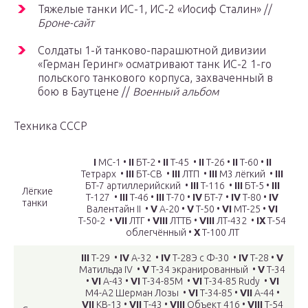
Тяжелые танки ИС-1, ИС-2 «Иосиф Сталин» //
Броне-сайт
Солдаты 1-й танково-парашютной дивизии
«Герман Геринг» осматривают танк ИС-2 1-го
польского танкового корпуса, захваченный в
бою в Баутцене //
Военный альбом
Техника СССР
I
МС-1 •
II
БТ-2 •
II
Т-45 •
II
Т-26 •
II
Т-60 •
II
Тетрарх •
III
БТ-СВ •
III
ЛТП •
III
М3 лёгкий •
III
БТ-7 артиллерийский •
III
Т-116 •
III
БТ-5 •
III
Лёгкие
Т-127 •
III
Т-46 •
III
Т-70 •
IV
БТ-7 •
IV
Т-80 •
IV
танки
Валентайн II •
V
А-20 •
V
Т-50 •
VI
МТ-25 •
VI
Т-50-2 •
VII
ЛТГ •
VIII
ЛТТБ •
VIII
ЛТ-432 •
IX
Т-54
облегчённый •
X
Т-100 ЛТ
III
Т-29 •
IV
А-32 •
IV
Т-28Э с Ф-30 •
IV
Т-28 •
V
Матильда IV •
V
Т-34 экранированный •
V
Т-34
•
VI
А-43 •
VI
Т-34-85М •
VI
Т-34-85 Rudy •
VI
М4-А2 Шерман Лозы •
VI
Т-34-85 •
VII
А-44 •
VII
КВ-13 •
VII
Т-43 •
VIII
Объект 416 •
VIII
Т-54