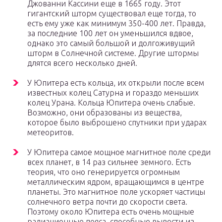
Джованни Кассини еще в 1665 году. Этот
гигантский шторм существовал еще тогда, то
есть ему уже как минимум 350-400 лет. Правда,
за последние 100 лет он уменьшился вдвое,
однако это самый большой и долгоживущий
шторм в Солнечной системе. Другие штормы
длятся всего несколько дней.
У Юпитера есть кольца, их открыли после всем
известных колец Сатурна и гораздо меньших
колец Урана. Кольца Юпитера очень слабые.
Возможно, они образованы из вещества,
которое было выброшено спутники при ударах
метеоритов.
У Юпитера самое мощное магнитное поле среди
всех планет, в 14 раз сильнее земного. Есть
теория, что оно генерируется огромным
металлическим ядром, вращающимся в центре
планеты. Это магнитное поле ускоряет частицы
солнечного ветра почти до скорости света.
Поэтому около Юпитера есть очень мощные
радиационные пояса, способные вывести из