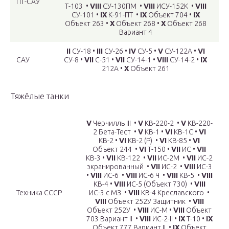
ПТ-САУ
Т-103 •
VIII
СУ-130ПМ •
VIII
ИСУ-152К •
VIII
СУ-101 •
IX
К-91-ПТ •
IX
Объект 704 •
IX
Объект 263 •
X
Объект 268 •
X
Объект 268
Вариант 4
II
СУ-18 •
III
СУ-26 •
IV
СУ-5 •
V
СУ-122А •
VI
САУ
СУ-8 •
VII
С-51 •
VII
СУ-14-1 •
VIII
СУ-14-2 •
IX
212А •
X
Объект 261
Тяжёлые танки
V
Черчилль III •
V
КВ-220-2 •
V
КВ-220-
2 Бета-Тест •
V
КВ-1 •
VI
КВ-1С •
VI
КВ-2 •
VI
КВ-2 (Р) •
VI
КВ-85 •
VI
Объект 244 •
VI
Т-150 •
VII
ИС •
VII
КВ-3 •
VII
КВ-122 •
VII
ИС-2М •
VII
ИС-2
экранированный •
VII
ИС-2 •
VIII
ИС-3
•
VIII
ИС-6 •
VIII
ИС-6 Ч •
VIII
КВ-5 •
VIII
КВ-4 •
VIII
ИС-5 (Объект 730) •
VIII
Техника СССР
ИС-3 с МЗ •
VIII
КВ-4 Креславского •
VIII
Объект 252У Защитник •
VIII
Объект 252У •
VIII
ИС-М •
VIII
Объект
703 Вариант II •
VIII
ИС-2-II •
IX
Т-10 •
IX
Объект 777 Вариант II •
IX
Объект