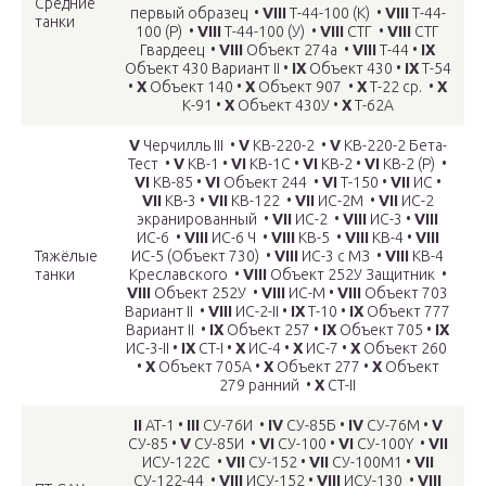
Средние
первый образец •
VIII
Т-44-100 (К) •
VIII
Т-44-
танки
100 (Р) •
VIII
Т-44-100 (У) •
VIII
СТГ •
VIII
СТГ
Гвардеец •
VIII
Объект 274а •
VIII
Т-44 •
IX
Объект 430 Вариант II •
IX
Объект 430 •
IX
Т-54
•
X
Объект 140 •
X
Объект 907 •
X
Т-22 ср. •
X
К-91 •
X
Объект 430У •
X
Т-62А
V
Черчилль III •
V
КВ-220-2 •
V
КВ-220-2 Бета-
Тест •
V
КВ-1 •
VI
КВ-1С •
VI
КВ-2 •
VI
КВ-2 (Р) •
VI
КВ-85 •
VI
Объект 244 •
VI
Т-150 •
VII
ИС •
VII
КВ-3 •
VII
КВ-122 •
VII
ИС-2М •
VII
ИС-2
экранированный •
VII
ИС-2 •
VIII
ИС-3 •
VIII
ИС-6 •
VIII
ИС-6 Ч •
VIII
КВ-5 •
VIII
КВ-4 •
VIII
Тяжёлые
ИС-5 (Объект 730) •
VIII
ИС-3 с МЗ •
VIII
КВ-4
танки
Креславского •
VIII
Объект 252У Защитник •
VIII
Объект 252У •
VIII
ИС-М •
VIII
Объект 703
Вариант II •
VIII
ИС-2-II •
IX
Т-10 •
IX
Объект 777
Вариант II •
IX
Объект 257 •
IX
Объект 705 •
IX
ИС-3-II •
IX
СТ-I •
X
ИС-4 •
X
ИС-7 •
X
Объект 260
•
X
Объект 705А •
X
Объект 277 •
X
Объект
279 ранний •
X
СТ-II
II
АТ-1 •
III
СУ-76И •
IV
СУ-85Б •
IV
СУ-76М •
V
СУ-85 •
V
СУ-85И •
VI
СУ-100 •
VI
СУ-100Y •
VII
ИСУ-122С •
VII
СУ-152 •
VII
СУ-100М1 •
VII
СУ-122-44 •
VIII
ИСУ-152 •
VIII
ИСУ-130 •
VIII