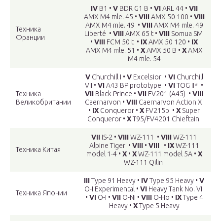
IV
B1 •
V
BDR G1 B •
VI
ARL 44 •
VII
AMX M4 mle. 45 •
VIII
AMX 50 100 •
VIII
AMX M4 mle. 49 •
VIII
AMX M4 mle. 49
Техника
Liberté •
VIII
AMX 65 t •
VIII
Somua SM
Франции
•
VIII
FCM 50 t •
IX
AMX 50 120 •
IX
AMX M4 mle. 51 •
X
AMX 50 B •
X
AMX
M4 mle. 54
V
Churchill I •
V
Excelsior •
VI
Churchill
VII •
VI
A43 BP prototype •
VI
TOG II* •
Техника
VII
Black Prince •
VII
FV201 (A45) •
VIII
Великобритании
Caernarvon •
VIII
Caernarvon Action X
•
IX
Conqueror •
X
FV215b •
X
Super
Conqueror •
X
T95/FV4201 Chieftain
VII
IS-2 •
VIII
WZ-111 •
VIII
WZ-111
Alpine Tiger •
VIII
•
VIII
•
IX
WZ-111
Техника Китая
model 1-4 •
X
•
X
WZ-111 model 5A •
X
WZ-111 Qilin
III
Type 91 Heavy •
IV
Type 95 Heavy •
V
O-I Experimental •
VI
Heavy Tank No. VI
Техника Японии
•
VI
O-I •
VII
O-Ni •
VIII
O-Ho •
IX
Type 4
Heavy •
X
Type 5 Heavy