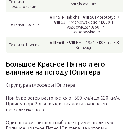
Техника
VII
Škoda T 45
Чехословакии
VII
45TP Habicha •
VIII
50TP prototyp •
VIII
53TP Markowskiego •
IX
50TP
Техника Польша
Tyszkiewicza •
X
60TP
Lewandowskiego
VIII
Emil I •
VIII
EMIL 1951 •
IX
Emil II •
X
Техника Швеции
Kranvagn
Большое Красное Пятно и его
влияние на погоду Юпитера
Структура атмосферы Юпитера
При буре ветер разгоняется от 360 км/ч до 620 км/ч.
Причем порой для появления достаточно всего
нескольких часов.
Один шторм считают наиболее примечательным –
Большое Красное Пятно Юпитера, за которым