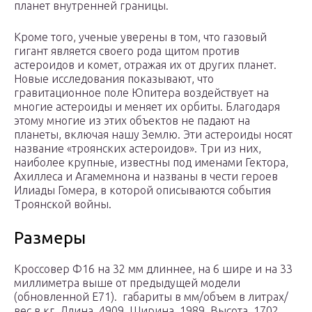
планет внутренней границы.
Кроме того, ученые уверены в том, что газовый
гигант является своего рода щитом против
астероидов и комет, отражая их от других планет.
Новые исследования показывают, что
гравитационное поле Юпитера воздействует на
многие астероиды и меняет их орбиты. Благодаря
этому многие из этих объектов не падают на
планеты, включая нашу Землю. Эти астероиды носят
название «троянских астероидов». Три из них,
наиболее крупные, известны под именами Гектора,
Ахиллеса и Агамемнона и названы в чести героев
Илиады Гомера, в которой описываются события
Троянской войны.
Размеры
Кроссовер Ф16 на 32 мм длиннее, на 6 шире и на 33
миллиметра выше от предыдущей модели
(обновленной E71). габариты в мм/объем в литрах/
вес в кг Длина 4909 Ширина 1989 Высота 1702