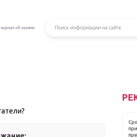
-журнал об оружии
РЕ
гатели?
Сро
при
жание:
пр