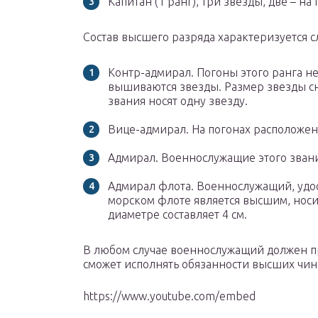
Капитан (1 ранг), три звезды, две – на
Состав высшего разряда характеризуется
Контр-адмирал. Погоны этого ранга не 
вышиваются звезды. Размер звезды с
звания носят одну звезду.
Вице-адмирал. На погонах расположен
Адмирал. Военнослужащие этого звания
Адмирал флота. Военнослужащий, удос
морском флоте является высшим, носит
диаметре составляет 4 см.
В любом случае военнослужащий должен п
сможет исполнять обязанности высших чин
https://www.youtube.com/embed