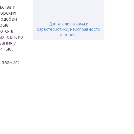
ьства и
морских
подобен
Двигатели на камаз:
орые
характеристики, неисправности
ются в
и тюнинг
ых, однако
ания у
иные.
 звания: