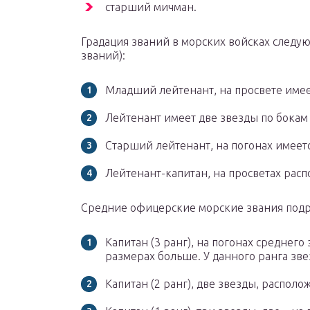
старший мичман.
Градация званий в морских войсках следу
званий):
Младший лейтенант, на просвете имее
Лейтенант имеет две звезды по бокам
Старший лейтенант, на погонах имеетс
Лейтенант-капитан, на просветах рас
Средние офицерские морские звания под
Капитан (3 ранг), на погонах среднего 
размерах больше. У данного ранга зв
Капитан (2 ранг), две звезды, распол