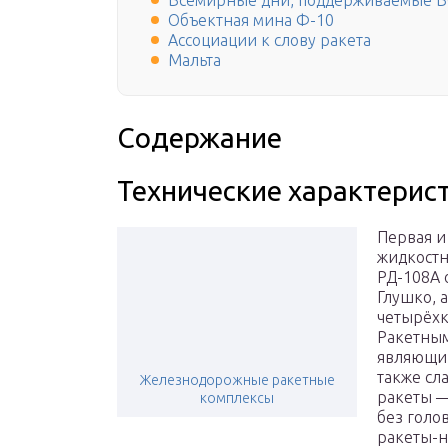
Всемирные дни, поддерживаемые 
Объектная мина Ф-10
Ассоциации к слову ракета
Мальта
Содержание
Технические характерис
Первая и
жидкостн
РД-108А 
Глушко, 
четырёхк
Ракетным
являющий
также сл
Железнодорожные ракетные
ракеты — 
комплексы
без голо
ракеты-н