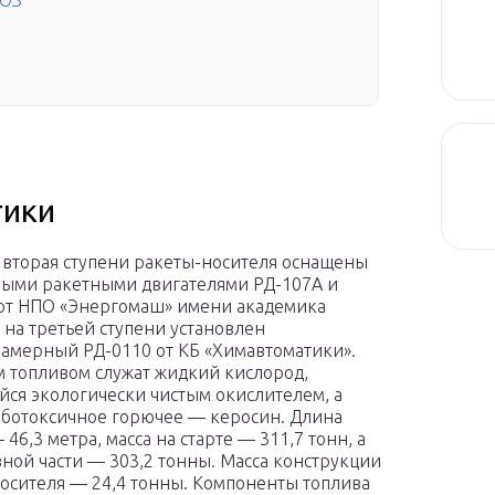
ВОЗ
тики
 вторая ступени ракеты-носителя оснащены
ыми ракетными двигателями РД-107А и
от НПО «Энергомаш» имени академика
а на третьей ступени установлен
амерный РД-0110 от КБ «Химавтоматики».
 топливом служат жидкий кислород,
ся экологически чистым окислителем, а
аботоксичное горючее — керосин. Длина
46,3 метра, масса на старте — 311,7 тонн, а
вной части — 303,2 тонны. Масса конструкции
осителя — 24,4 тонны. Компоненты топлива