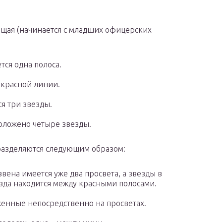
ющая (начинается с младших офицерских
тся одна полоса.
 красной линии.
я три звезды.
положено четыре звезды.
разделяются следующим образом:
звена имеется уже два просвета, а звезды в
езда находится между красными полосами.
оженные непосредственно на просветах.