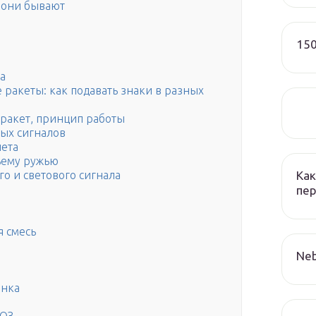
и они бывают
150
а
 ракеты: как подавать знаки в разных
ракет, принцип работы
ых сигналов
лета
ьему ружью
Как
о и светового сигнала
пер
я смесь
Neb
ынка