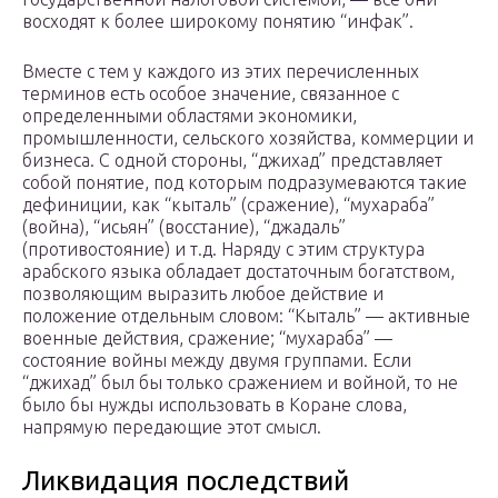
восходят к более широкому понятию “инфак”.
Вместе с тем у каждого из этих перечисленных
терминов есть особое значение, связанное с
определенными областями экономики,
промышленности, сельского хозяйства, коммерции и
бизнеса. С одной стороны, “джихад” представляет
собой понятие, под которым подразумеваются такие
дефиниции, как “кыталь” (сражение), “мухараба”
(война), “исьян” (восстание), “джадаль”
(противостояние) и т.д. Наряду с этим структура
арабского языка обладает достаточным богатством,
позволяющим выразить любое действие и
положение отдельным словом: “Кыталь” — активные
военные действия, сражение; “мухараба” —
состояние войны между двумя группами. Если
“джихад” был бы только сражением и войной, то не
было бы нужды использовать в Коране слова,
напрямую передающие этот смысл.
Ликвидация последствий