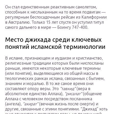
Он стал единственным реактивным самолетом,
способным к неслыханным на то время подвигам —
регулярным беспосадочным рейсам из Калифорнии
в Австралию. Только 15 лет спустя он уступил титул
самого дальнего в мире — Боингу 747-400.
Место джихада среди ключевых
понятий исламской терминологии
В исламе, признающем и иудаизм и христианство,
религиозные традиции которых были ниспосланы
раньше, имеются некоторые ключевые термины
(или понятия), выделяющиеся из общей массы в
теологических рамках ислама, связанных с бытием,
знанием и моралью. В то же самое время они
составляют опору веры. Это
“тавхид”
(вера в
абсолютное единство Аллаха),
“рисалат”
(общение
Аллаха с человеком посредством посланника
(ангела),
“ахират”
(вечная жизнь после смерти) и
другие, связанные с этими понятиями. “Джихад” хоть