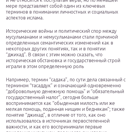
и не относится к постулатам веры, но по меньшей
мере представляет собой один из ключевых
терминов в понимании личностных и социальных
аспектов ислама.
Исторические войны и политический спор между
мусульманами и немусульманами стали причиной
определенных семантических изменений как в
некоторых других понятиях, так и в понятии
“джихад”. В связи с этим можно сказать, что
историческая обстановка и государственный строй
играли в этом определенную роль
Например, термин “садака”, по сути дела связанный с
термином “тасаддук” и означающий одновременно
“добровольную денежную помощь” и “обязательный
государственный налог”, сегодня больше
воспринимается как “обыденная милость или же
мелкая помощь, поданная нищим и беднякам”; также
понятие “джихад”, в отличие от того, как оно
использовалось в источниках первостепенной
важности, и как его воспринимали первые