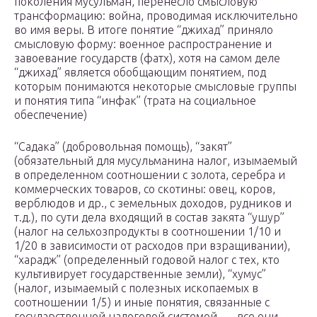
поколения мусульман, перенесло смысловую
трансформацию: война, проводимая исключительно
во имя веры. В итоге понятие “джихад” приняло
смысловую форму: военное распространение и
завоевание государств (фатх), хотя на самом деле
“джихад” является обобщающим понятием, под
которым понимаются некоторые смысловые группы
и понятия типа “инфак” (трата на социальное
обеспечение)
“Садака” (добровольная помощь), “закят”
(обязательный для мусульманина налог, изымаемый
в определенном соотношении с золота, серебра и
коммерческих товаров, со скотины: овец, коров,
верблюдов и др., с земельных доходов, рудников и
т.д.), по сути дела входящий в состав закята “ушур”
(налог на сельхозпродукты в соотношении 1/10 и
1/20 в зависимости от расходов при взращивании),
“харадж” (определенный годовой налог с тех, кто
культивирует государственные земли), “хумус”
(налог, изымаемый с полезных ископаемых в
соотношении 1/5) и иные понятия, связанные с
государственной налоговой системой, — все они