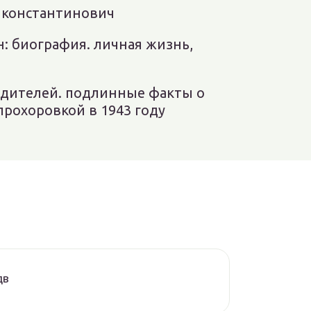
 константинович
н: биография. личная жизнь,
едителей. подлинные факты о
прохоровкой в 1943 году
дв