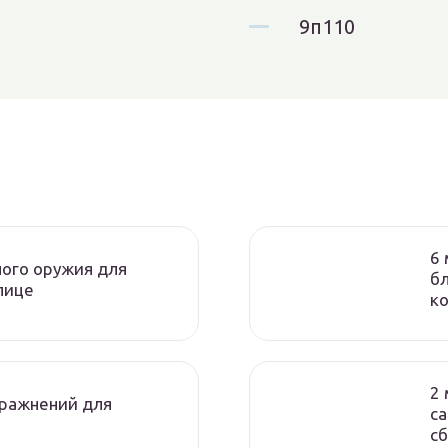
9п110
6
ного оружия для
бл
лице
ко
2 
ражнений для
са
сб