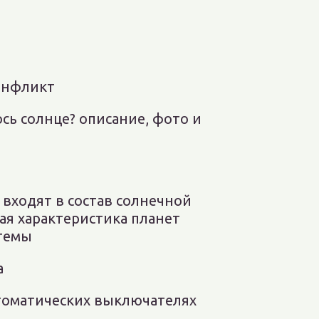
онфликт
сь солнце? описание, фото и
 входят в состав солнечной
ая характеристика планет
темы
а
томатических выключателях