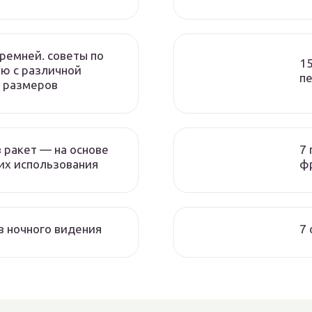
ремней. советы по
15
ию с различной
пе
 размеров
 ракет — на основе
7 
их использования
ф
в ночного видения
7 