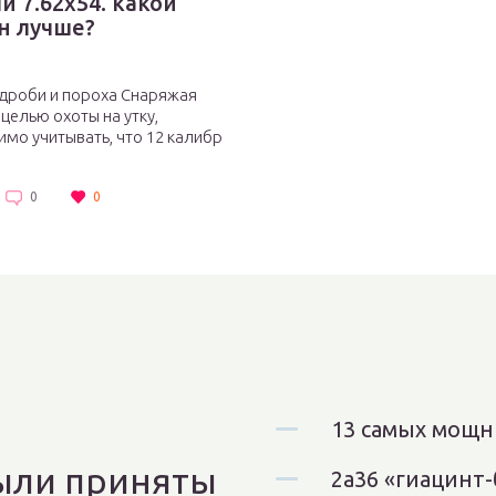
и 7.62х54. какой
н лучше?
 дроби и пороха Снаряжая
 целью охоты на утку,
мо учитывать, что 12 калибр
0
0
13 самых мощн
были приняты
2а36 «гиацинт-