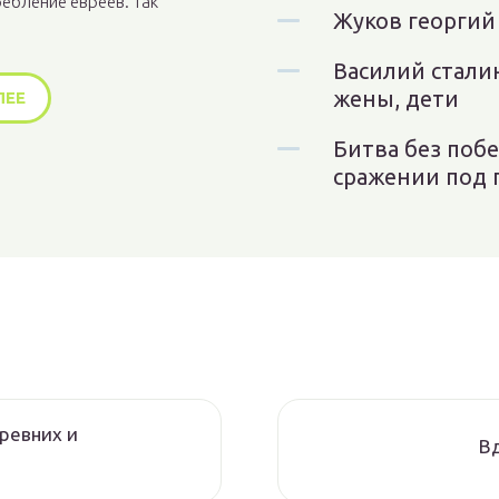
ебление евреев. Так
Жуков георгий
Василий стали
жены, дети
ЛЕЕ
Битва без поб
сражении под 
ревних и
В