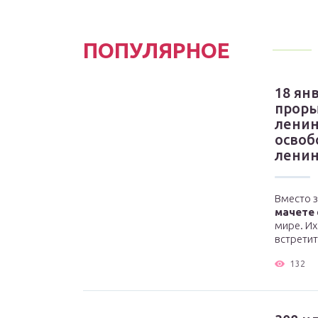
ПОПУЛЯРНОЕ
18 ян
прор
ленин
осво
ленин
Вместо 
мачете
мире. И
встретить
132