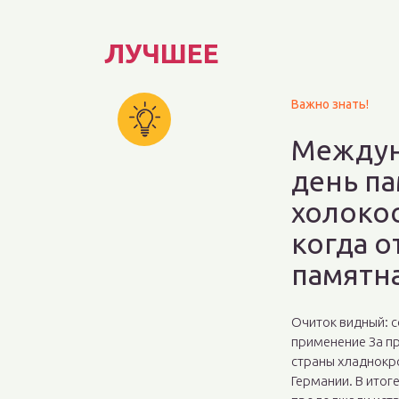
ЛУЧШЕЕ
Важно знать!
Между
день п
холокос
когда о
памятна
Очиток видный: с
применение За п
страны хладнокро
Германии. В итог