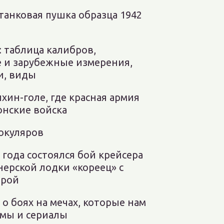
танковая пушка образца 1942
: таблица калибров,
 и зарубежные измерения,
и, виды
лхин-голе, где красная армия
онские войска
окуляров
 года состоялся бой крейсера
нерской лодки «кореец» с
дрой
о боях на мечах, которые нам
мы и сериалы