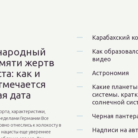
Карабахский к
народный
Как образовало
видео
амяти жертв
та: как и
Астрономия
тмечается
Какие планеты
я дата
системы. кратк
солнечной сис
орта, характеристики,
Черная пантер
ределами Германии Все
вно отнеслись к холокосту в
Надписи на ав
е нацисты еще увереннее