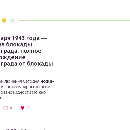
варя 1943 года —
ыв блокады
града. полное
бождение
града от блокады
заключения Сегодня
ножи-
очень популярны во всем
х разновидности можно
...
0
0