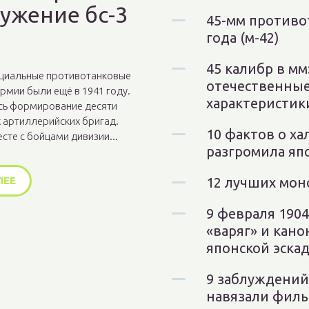
ужение бс-3
45-мм противо
года (м-42)
45 калибр в мм
циальные противотанковые
отечественные
армии были ещё в 1941 году.
характеристик
сь формирование десяти
 артиллерийских бригад.
10 фактов о ха
есте с бойцами дивизии...
разгромила яп
ЛЕЕ
12 лучших мон
9 февраля 1904
«варяг» и кано
японской эска
9 заблуждений 
навязали филь