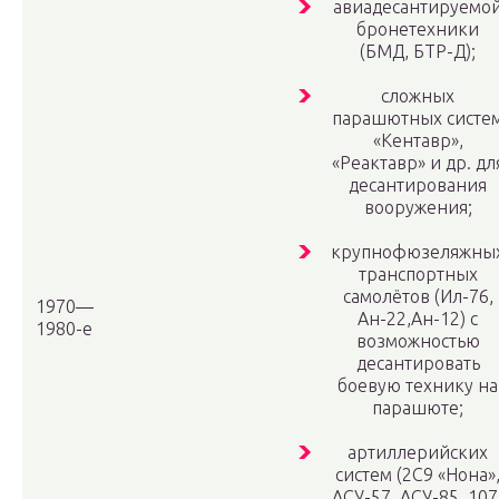
авиадесантируемо
бронетехники
(БМД, БТР-Д);
сложных
парашютных систе
«Кентавр»,
«Реактавр» и др. дл
десантирования
вооружения;
крупнофюзеляжны
транспортных
самолётов (Ил-76,
1970—
Ан-22,Ан-12) с
1980-е
возможностью
десантировать
боевую технику на
парашюте;
артиллерийских
систем (2С9 «Нона»
АСУ-57, АСУ-85, 107