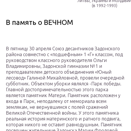
Литвы, Украины и Молдави
(в 1992-1993)
В память о ВЕЧНОМ
В пятницу 30 апреля Союз десантников Задонского
района совместно с «подшефным» 1 «Г» классом, под
руководством классного руководителя Ольги
Владимировны, Задонской гимназии №1 и
преподавателем детского объединения «Юный
лесовод» Галиной Михайловной, провели очередной
субботник. Объектом уборки являлся -Парк победы.
Главной достопримечательностью этого парка
является памятник Матери. Памятник расположен у
входа в Парк, неподалеку от мемориала всем
землякам, не вернувшимся с полей сражений
Великой Отечественной войны. У этого памятника
реальная история материнского и ратного подвига,
которая никого не оставит равнодушным. Памятник
посвящен жительнице Задонска Марии Фроловой.