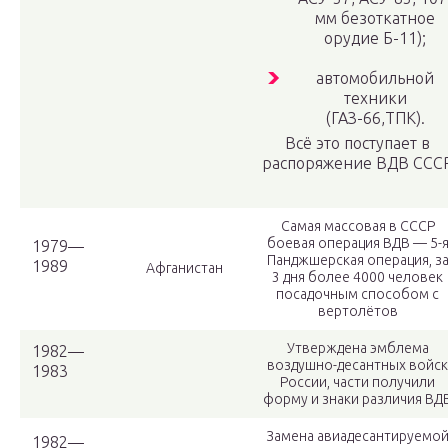
мм безоткатное
орудие Б-11);
автомобильной
техники
(ГАЗ-66,ТПК).
Всё это поступает в
распоряжение ВДВ ССС
Самая массовая в СССР
боевая операция ВДВ — 5-
1979—
Панджшерская операция, з
1989
Афганистан
3 дня более 4000 человек
посадочным способом с
вертолётов
Утверждена эмблема
1982—
воздушно-десантных войск
1983
России, части получили
форму и знаки различия ВД
Замена авиадесантируемо
1982—