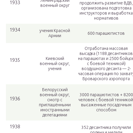
Ленинградский
1933
продолжить развитие ВДВ,
военный округ
организована подготовка
инструкторов и выработка
нормативов
1934
учения Красной
600 парашютистов
Армии
Отработана массовая
высадка (1188 десантников
Киевский
на парашютах и 2500 бойцо
1935
военный округ,
с боевой техникой)
учения
воздушного десанта — 2-
часовая операция по захват
Броварского аэропорта
Белорусский
военный округ,
3000 парашютистов + 8200
1936
смотр с
человек с боевой техникой
приглашёнными
высаженные посадочным
иностранными
способом
делегациями
1938
352 десантника получили
ордена и медали