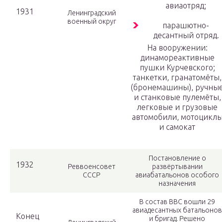
авиаотряд;
1931
Ленинградский
военный округ
парашютно-
десантный отряд.
На вооружении:
динамореактивные
пушки Курчевского;
танкетки, гранатомёты,
(бронемашины), ручны
и станковые пулемёты,
легковые и грузовые
автомобили, мотоцикл
и самокат
Постановление о
1932
Реввоенсовет
развёртывании
СССР
авиабатальонов особого
назначения
В состав ВВС вошли 29
авиадесантных батальонов
Конец
и бригад. Решено