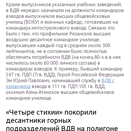
Кроме выпускников указанных учебных заведений,
в ВДВ нередко назначали на должности командиров
взводов выпускников высших общевойсковых
училищ (ВОКУ) и военных кафедр, готовивших на
командира мотострелкового взвода. Связано это
было с тем, что профильное Рязанское высшее
воздушно-десантное командное училище,
выпускавшее каждый год в среднем около 300
лейтенантов, не в состоянии было полностью
обеспечить потребности ВДВ (на конец 80-х в в них
числилось около 60 000 личного состава) в
командирах взводов. К примеру, бывший командир
247 гв. ПДП (7гв. ВДД), Герой Российской Федерации
Эм Юрий Павлович, начинавший службу в
ВДВ с
командира
взвода в 111 гв. ПДП 105 гв. ВДД,
окончил Алма-Атинское высшее общевойсковое
командное училище.
«Четыре стихии» покорили
десантники горных
подразделений ВДВ на полигоне