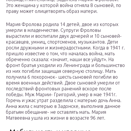
Это женщина у которой война отняла 8 сыновей, по
праву может олицетворять образ матери.
Мария Фролова родила 14 детей, двое из которых
умерли в младенчестве. Супруги Фроловы
вырастили и воспитали двух дочерей и 10 сыновей-
красавцев, умниц, спортсменов, музыкантов. Дети
росли дружными и жизнерадостными. Когда в 1941 г.
пришло известие о том, что началась война, мать
обреченно сказала: «значит, наши все уйдут». На
фронт братья уходили из Ленинграда и большинство
из них погибли защищая северную столицу. Мать
получила 6 похоронок- шесть сыновей погибли во
время военных действий. Двое сыновей умерли от
последствий фронтовых ранений вскоре после
победы. Муж Марии- Григорий, умер в мае 1941г.
Горечь и ужас утрат разделила с матерью дочь Анна.
Анна жила с матерью в Задонске, выполнив данное
братьям обещание- не оставлять мать. Мария
Матвеевна ушла из жизни в возрасте 96 лет.