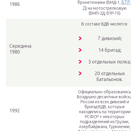
БТР
бронетехники (БМД-1,
1986
Д
) на мотострелковую
(БМП-2Д, БТР-70)
В составе ВДВ числятся:
7 дивизий
;
Середина
14 бригад;
1980
3 отдельных полка;
20 отдельных
батальонов.
Официально образовались
Воздушно десантные войск
России из всех дивизий и
бригад ВДВ, которые
1992
находились на территории
РСФСР + некоторых
подразделений из Грузии,
Азербайджана, Туркмении,