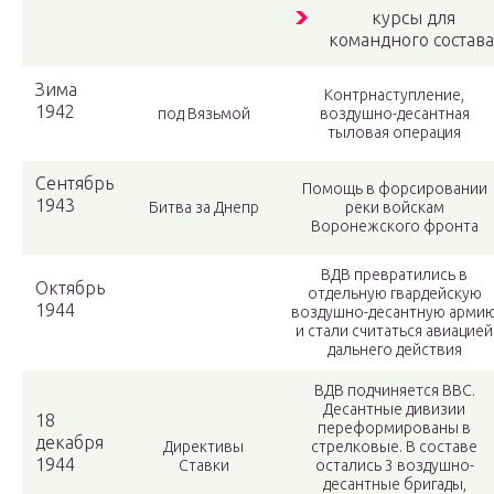
курсы для
командного состава
Зима
Контрнаступление,
1942
под Вязьмой
воздушно-десантная
тыловая операция
Сентябрь
Помощь в форсировании
1943
Битва за Днепр
реки войскам
Воронежского фронта
ВДВ превратились в
Октябрь
отдельную гвардейскую
1944
воздушно-десантную арми
и стали считаться авиацией
дальнего действия
ВДВ подчиняется ВВС.
Десантные дивизии
18
переформированы в
декабря
Директивы
стрелковые. В составе
1944
Ставки
остались 3 воздушно-
десантные бригады,