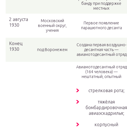
банду при поддержке
местных
2 августа
Московский
Первое появление
1930
военный округ,
парашютного десанта
учения
Конец
Создана первая воздушно-
1930
под Воронежем
десантная часть —
авиамотодесантный отряд
Авиамотодесантный отряд
(164 человека) —
нештатный, опытный
стрелковая рота;
тяжёлая
бомбардировочная
авиаэскадрилья;
корпусный