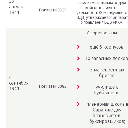
29
самостоятельным родом
августа
войск: появляется
Приказ №0329
1941
должность Командующего
ВДВ, утверждается аппарат
Управления ВДВ РККА.
Сформированы:
ещё 5 корпусов;
10 запасных полков
5 манёвренных
бригад;
4
сентября
Приказ №0083
училище в
1941
Куйбышеве;
планерная школа 
Саратове для
планеристов-
буксировщиков;