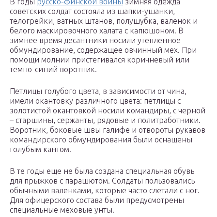
В годы
русско-финской войны
зимняя одежда
советских солдат состояла из шапки-ушанки,
телогрейки, ватных штанов, полушубка, валенок и
белого маскировочного халата с капюшоном. В
зимнее время десантники носили утепленное
обмундирование, содержащее овчинный мех. При
помощи молнии пристегивался коричневый или
темно-синий воротник.
Петлицы голубого цвета, в зависимости от чина,
имели окантовку различного цвета: петлицы с
золотистой окантовкой носили командиры, с черной
– старшины, сержанты, рядовые и политработники.
Воротник, боковые швы галифе и отвороты рукавов
командирского обмундирования были оснащены
голубым кантом.
В те годы еще не была создана специальная обувь
для прыжков с парашютом. Солдаты пользовались
обычными валенками, которые часто слетали с ног.
Для офицерского состава были предусмотрены
специальные меховые унты.