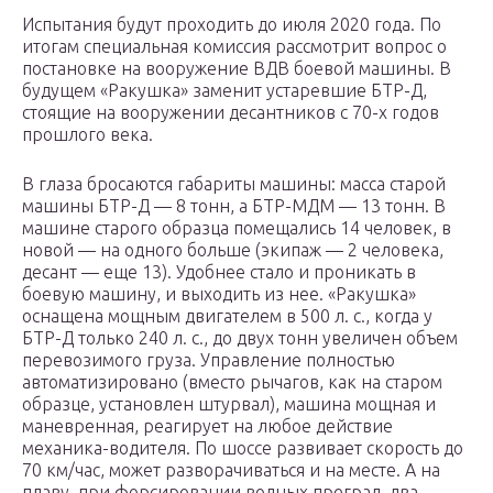
Испытания будут проходить до июля 2020 года. По
итогам специальная комиссия рассмотрит вопрос о
постановке на вооружение ВДВ боевой машины. В
будущем «Ракушка» заменит устаревшие БТР-Д,
стоящие на вооружении десантников с 70-х годов
прошлого века.
В глаза бросаются габариты машины: масса старой
машины БТР-Д — 8 тонн, а БТР-МДМ — 13 тонн. В
машине старого образца помещались 14 человек, в
новой — на одного больше (экипаж — 2 человека,
десант — еще 13). Удобнее стало и проникать в
боевую машину, и выходить из нее. «Ракушка»
оснащена мощным двигателем в 500 л. с., когда у
БТР-Д только 240 л. с., до двух тонн увеличен объем
перевозимого груза. Управление полностью
автоматизировано (вместо рычагов, как на старом
образце, установлен штурвал), машина мощная и
маневренная, реагирует на любое действие
механика-водителя. По шоссе развивает скорость до
70 км/час, может разворачиваться и на месте. А на
плаву, при форсировании водных преград, два