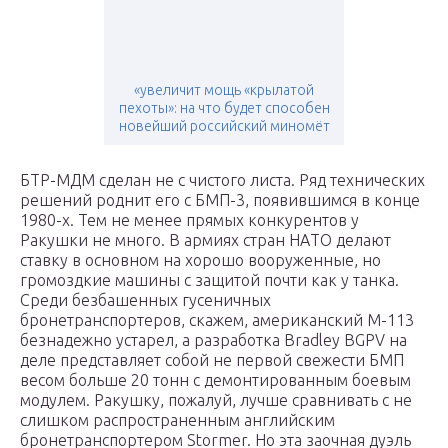
«увеличит мощь «крылатой
пехоты»: на что будет способен
новейший российский миномёт
БТР-МДМ сделан не с чистого листа. Ряд технических
решений роднит его с БМП-3, появившимся в конце
1980-х. Тем не менее прямых конкурентов у
Ракушки не много. В армиях стран НАTO делают
ставку в основном на хорошо вооруженные, но
громоздкие машины с защитой почти как у танка.
Среди безбашенных гусеничных
бронетранспортеров, скажем, американский M-113
безнадежно устарел, а разработка Bradley BGPV на
деле представляет собой не первой свежести БМП
весом больше 20 тонн с демонтированным боевым
модулем. Ракушку, пожалуй, лучше сравнивать с не
слишком распространенным английским
бронетранспортером Stormer. Но эта заочная дуэль