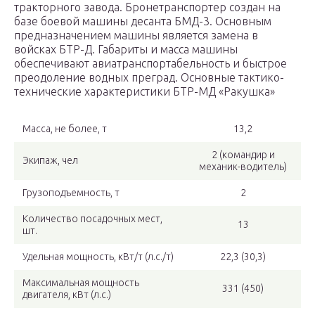
тракторного завода. Бронетранспортер создан на
базе боевой машины десанта БМД-3. Основным
предназначением машины является замена в
войсках БТР-Д. Габариты и масса машины
обеспечивают авиатранспортабельность и быстрое
преодоление водных преград. Основные тактико-
технические характеристики БТР-МД «Ракушка»
Масса, не более, т
13,2
2 (командир и
Экипаж, чел
механик-водитель)
Грузоподъемность, т
2
Количество посадочных мест,
13
шт.
Удельная мощность, кВт/т (л.с./т)
22,3 (30,3)
Максимальная мощность
331 (450)
двигателя, кВт (л.с.)