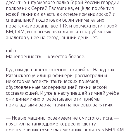
десантно-штурмового полка Герой России гвардии
полковник Сергей Евлампиев, ещё до прибытия
новой техники в часть в системе командирской и
специальной подготовки были внимательно
проанализированы все ТТХ и возможности новой
БМД-4М, и по всему выходило, что зарубежных
аналогов у неё на сегодняшний день нет.
mil.ru
Манёвренность — качество боевое.
Куда им до нашего сотенного калибра! На курсах
Рязанского училища офицеры рассмотрели и
некоторые аспекты тактических приёмов,
обусловленные модернизацией технической
составляющей. И уже в наступившей зимней учёбе
они динамично отрабатывают эти приёмы
прикладными вариантами на полевых занятиях.
— Новые машины осваиваем не с чистого листа, —
пояснил на танкодроме корреспонденту
еженедельника «Звезда» механик-водитель БМД-4М