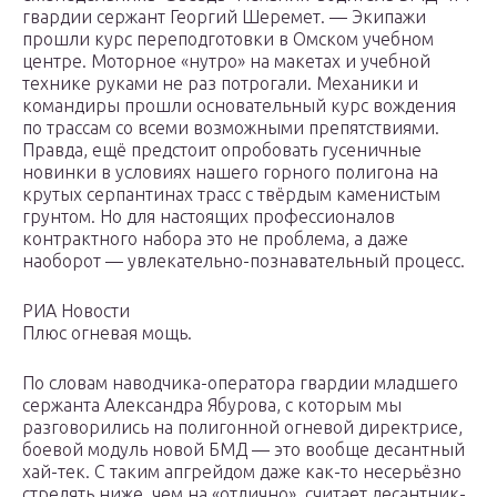
гвардии сержант Георгий Шеремет. — Экипажи
прошли курс переподготовки в Омском учебном
центре. Моторное «нутро» на макетах и учебной
технике руками не раз потрогали. Механики и
командиры прошли основательный курс вождения
по трассам со всеми возможными препятствиями.
Правда, ещё предстоит опробовать гусеничные
новинки в условиях нашего горного полигона на
крутых серпантинах трасс с твёрдым каменистым
грунтом. Но для настоящих профессионалов
контрактного набора это не проблема, а даже
наоборот — увлекательно-познавательный процесс.
РИА Новости
Плюс огневая мощь.
По словам наводчика-оператора гвардии младшего
сержанта Александра Ябурова, с которым мы
разговорились на полигонной огневой директрисе,
боевой модуль новой БМД — это вообще десантный
хай-тек. С таким апгрейдом даже как-то несерьёзно
стрелять ниже, чем на «отлично», считает десантник-