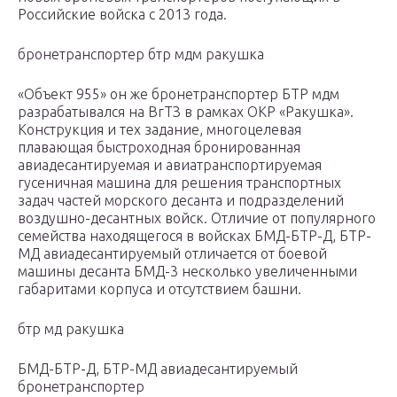
Российские войска с 2013 года.
бронетранспортер бтр мдм ракушка
«Объект 955» он же бронетранспортер БТР мдм
разрабатывался на ВгТЗ в рамках ОКР «Ракушка».
Конструкция и тех задание, многоцелевая
плавающая быстроходная бронированная
авиадесантируемая и авиатранспортируемая
гусеничная машина для решения транспортных
задач частей морского десанта и подразделений
воздушно-десантных войск. Отличие от популярного
семейства находящегося в войсках БМД-БТР-Д, БТР-
МД авиадесантируемый отличается от боевой
машины десанта БМД-3 несколько увеличенными
габаритами корпуса и отсутствием башни.
бтр мд ракушка
БМД-БТР-Д, БТР-МД авиадесантируемый
бронетранспортер