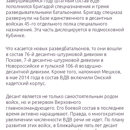
завершившемся году штатный состав ВДВ
пополнился бригадой спецназначения и тремя
разведывательными батальонами. Бригаду спецназа
развернули на базе единственного в десантных
войсках 45-го отдельного полка специального
назначения. Эта часть дислоцируется в подмосковной
Кубинке.
Что касается новых разведбатальонов, то они вошли
в состав 76-й десантно-штурмовой дивизии в
Пскове, 7-й десантно-штурмовой дивизии в
Новороссийске и тульской 106-й воздушно-
десантной дивизии. Кроме того, напомнил Мешков,
в мае 2014 года в состав ВДВ включили Омский
кадетский корпус.
Десант является не только самостоятельным родом
войск, но и резервом Верховного
главнокомандующего. Его боевой состав в последнее
время активно наращивают. Правда, о многократном
увеличении численности ВДВ речи не идет. По плану
развития этих войск, в ближайшие пять лет десант