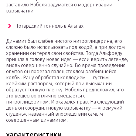
заставило Нобеля задуматься о модернизации
взрывчатки.
Готардский тоннель в Альпах
Динамит был слабее чистого нитроглицерина, его
сложно было использовать под водой, а при долгом
хранении он терял свои свойства. Тогда Альфреду
пришла в голову новая идея — если верить легенде,
вновь совершенно случайно. Во время проведения
опытов он порезал палец стеклом разбившейся
колбы. Рану обработал коллодием — густым
клейким раствором, который при высыхании
образует тонкую плёнку. Нобель предположил, что
это вещество отлично смешается с
нитроглицерином. И оказался прав. На следующий
день он соорудил новую взрывчатку — «гремучий
студень», названный впоследствии самым
совершенным динамитом.
характеристики