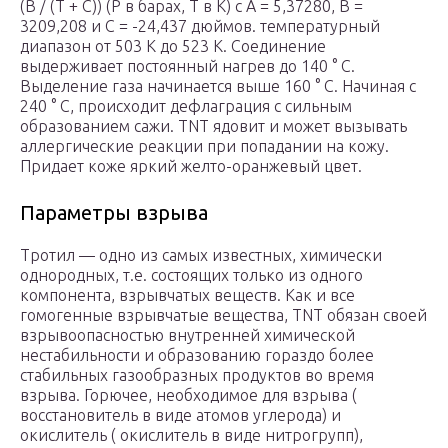
(B / (T + C)) (P в барах, T в K) с A = 5,37280, B =
3209,208 и C = -24,437 дюймов. температурный
диапазон от 503 К до 523 К. Соединение
выдерживает постоянный нагрев до 140 ° С.
Выделение газа начинается выше 160 ° C. Начиная с
240 ° C, происходит дефлаграция с сильным
образованием сажи. TNT ядовит и может вызывать
аллергические реакции при попадании на кожу.
Придает коже яркий желто-оранжевый цвет.
Параметры взрыва
Тротил — одно из самых известных, химически
однородных, т.е. состоящих только из одного
компонента, взрывчатых веществ. Как и все
гомогенные взрывчатые вещества, TNT обязан своей
взрывоопасностью внутренней химической
нестабильности и образованию гораздо более
стабильных газообразных продуктов во время
взрыва. Горючее, необходимое для взрыва (
восстановитель в виде атомов углерода) и
окислитель ( окислитель в виде нитрогрупп),