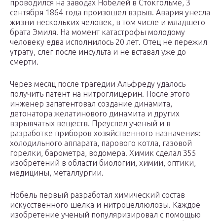
проводился на заводах Нобелей в Стокгольме, 3
сентября 1864 года произошел взрыв. Авария унесла
жизни нескольких человек, в том числе и младшего
брата Эмиля. На момент катастрофы молодому
человеку едва исполнилось 20 лет. Отец не пережил
утрату, слег после инсульта и не вставал уже до
смерти.
Через месяц после трагедии Альфреду удалось
получить патент на нитроглицерин. После этого
инженер запатентовал создание динамита,
детонатора желатинового динамита и других
взрывчатых веществ. Преуспел ученый и в
разработке приборов хозяйственного назначения:
холодильного аппарата, парового котла, газовой
горелки, барометра, водомера. Химик сделал 355
изобретений в области биологии, химии, оптики,
медицины, металлургии.
Нобель первый разработал химический состав
искусственного шелка и нитроцеллюлозы. Каждое
изобретение ученый популяризировал с помощью