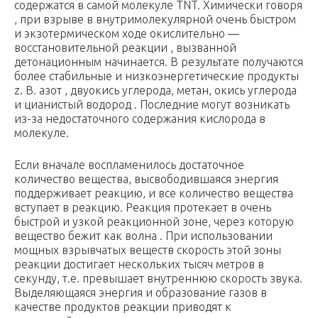
содержатся в самой молекуле TNT. Химически говоря
, при взрыве в внутримолекулярной очень быстром
и экзотермическом ходе окислительно —
восстановительной реакции , вызванной
детонационным начинается. В результате получаются
более стабильные и низкоэнергетические продукты
z. B. азот , двуокись углерода, метан, окись углерода
и цианистый водород . Последние могут возникать
из-за недостаточного содержания кислорода в
молекуле.
Если вначале воспламенилось достаточное
количество вещества, высвободившаяся энергия
поддерживает реакцию, и все количество вещества
вступает в реакцию. Реакция протекает в очень
быстрой и узкой реакционной зоне, через которую
вещество бежит как
волна
. При использовании
мощных взрывчатых веществ скорость этой зоны
реакции достигает нескольких тысяч метров в
секунду, т.е. превышает внутреннюю скорость звука.
Выделяющаяся энергия и образование газов в
качестве продуктов реакции приводят к