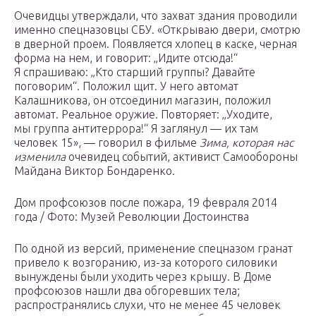
Очевидцы утверждали, что захват здания проводили
именно спецназовцы СБУ. «Открываю двери, смотрю
в дверной проем. Появляется хлопец в каске, черная
форма на нем, и говорит: „Идите отсюда!“
Я спрашиваю: „Кто старший группы? Давайте
поговорим“. Положил щит. У него автомат
Калашникова, он отсоединил магазин, положил
автомат. Реальное оружие. Повторяет: „Уходите,
мы группа антитеррора!“ Я заглянул — их там
человек 15», — говорил в фильме
Зима, которая нас
изменила
очевидец событий, активист Самообороны
Майдана Виктор Бондаренко.
Дом профсоюзов после пожара, 19 февраля 2014
года / Фото: Музей Революции Достоинства
По одной из версий, применение спецназом гранат
привело к возгоранию, из-за которого силовики
вынуждены были уходить через крышу. В Доме
профсоюзов нашли два обгоревших тела;
распространялись слухи, что не менее 45 человек