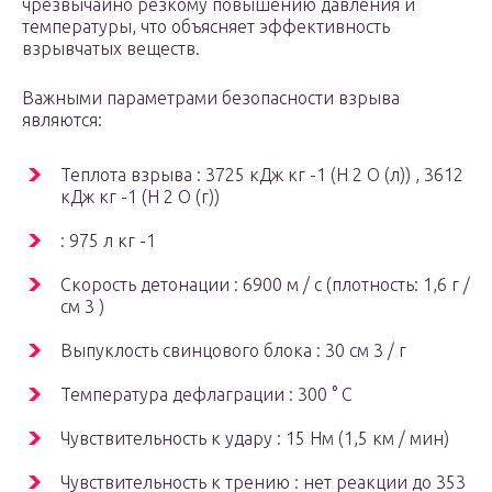
чрезвычайно резкому повышению давления и
температуры, что объясняет эффективность
взрывчатых веществ.
Важными параметрами безопасности взрыва
являются:
Теплота
взрыва
: 3725 кДж кг -1
(H
2
O (л))
, 3612
кДж кг -1
(H
2
O (г))
: 975 л кг -1
Скорость детонации : 6900 м / с (плотность: 1,6 г /
см 3 )
Выпуклость свинцового блока : 30 см 3 / г
Температура
дефлаграции
: 300 ° C
Чувствительность к удару : 15 Нм (1,5 км / мин)
Чувствительность к трению : нет реакции до 353