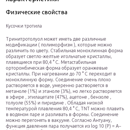
Физические свойства
Кусочки тротила
Тринитротолуол может иметь две различные
модификации ( полиморфизм ), которые можно
различить по цвету. Стабильная моноклинная форма
образует светло-желтые игольчатые кристаллы,
плавящиеся при 80,4 ° C. Метастабильная
орторомбическая форма образует оранжевые
кристаллы. При нагревании до 70 ° C переходит в
моноклинную форму. Соединение очень плохо
растворяется в воде, умеренно растворяется в
метаноле (1%) и этаноле (3%), но легко растворяется
в эфире , этилацетате (47%), ацетоне , бензоле ,
толуоле (55%) и пиридине . Обладая низкой
температурой плавления 80,4 ° C, TNT можно плавить
в водяном паре и разливать в формы. Соединение
можно перегонять в вакууме. Согласно Антуану,
функция давления пара получается из log
10
(P) = A−