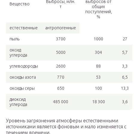
Выбросы, млн.
выбросов от
Вещество
т
общих
поступлений,
%
естественные
антропогенные
пыль
3700
1000
27
оксид
5000
304
5,7
углерода
углеводороды
2600
88
3,3
оксиды азота
770
53
6,5
оксиды серы
650
100
13,3
диоксид
485 000
18 300
3,6
углерода
Уровень загрязнения атмосферы естественными
источниками является фоновым и мало изменяется с
течением времени.