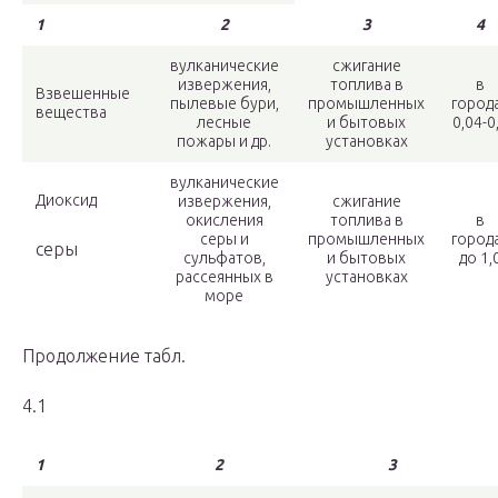
1
2
3
4
вулканические
сжигание
извержения,
топлива в
в
Взвешенные
пылевые бури,
промышленных
город
вещества
лесные
и бытовых
0,04-0
пожары и др.
установках
вулканические
Диоксид
извержения,
сжигание
окисления
топлива в
в
серы и
промышленных
город
серы
сульфатов,
и бытовых
до 1,
рассеянных в
установках
море
Продолжение табл.
4.1
1
2
3