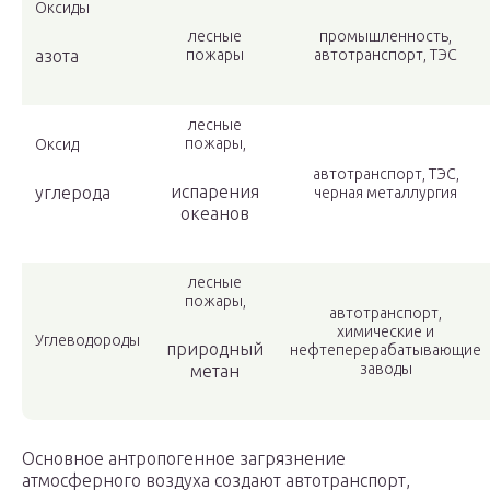
Оксиды
лесные
промышленность,
азота
пожары
автотранспорт, ТЭС
лесные
пожары,
Оксид
автотранспорт, ТЭС,
испарения
углерода
черная металлургия
океанов
лесные
пожары,
автотранспорт,
химические и
Углеводороды
природный
нефтеперерабатывающие
заводы
метан
Основное антропогенное загрязнение
атмосферного воздуха создают автотранспорт,