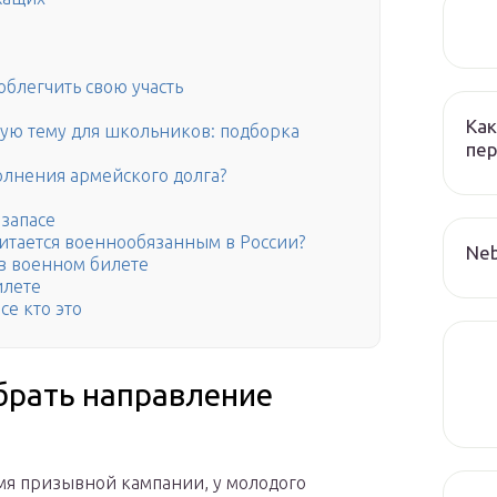
облегчить свою участь
Как
ую тему для школьников: подборка
пер
олнения армейского долга?
запасе
читается военнообязанным в России?
Neb
 в военном билете
илете
е кто это
брать направление
мя призывной кампании, у молодого