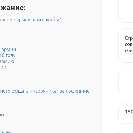
жание:
вление армейской службы?
Стр
сов
й армии
счи
16 году
 армию
мии
ого солдата – «срочника» за последние
150
ии
жащих