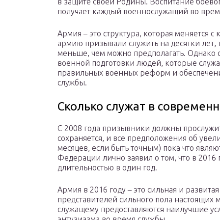
в защите своей Родины. Воспитание боевог
получает каждый военнослужащий во врем
Армия – это структура, которая меняется с 
армию призывали служить на десятки лет, 
меньше, чем можно предполагать. Однако 
военной подготовки людей, которые служат 
правильных военных реформ и обеспечен
службы.
Сколько служат в современ
С 2008 года призывники должны прослужить
сохраняется, и все предположения об увелич
месяцев, если быть точным) пока что явля
Федерации лично заявил о том, что в 2016 
длительностью в один год.
Армия в 2016 году – это сильная и развитая
представителей сильного пола настоящих 
служащему предоставляются наилучшие усл
энтузиазма во время службы.