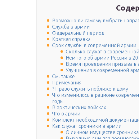
Содер
Возможно ли самому выбрать напра
Служба в армии
Федеральный период
Краткая справка
Срок службы в современной армии
Сколько служат в современно
Немного об армии России в 20
Время проведения призыва в
Улучшения в современной ар
См. также
Примечания
? Право служить поближе к дому
Что изменилось в рационе современн
годы
В арктических войсках
Что в армии
Комплект необходимой документац
Как служат срочники в армии
О личном имуществе срочника
Выходные дни для военнослу