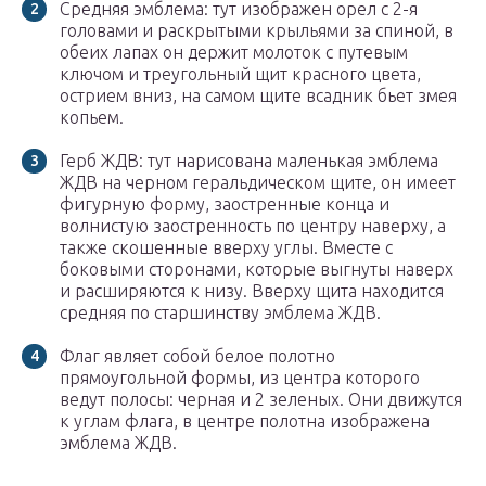
Средняя эмблема: тут изображен орел с 2-я
головами и раскрытыми крыльями за спиной, в
обеих лапах он держит молоток с путевым
ключом и треугольный щит красного цвета,
острием вниз, на самом щите всадник бьет змея
копьем.
Герб ЖДВ: тут нарисована маленькая эмблема
ЖДВ на черном геральдическом щите, он имеет
фигурную форму, заостренные конца и
волнистую заостренность по центру наверху, а
также скошенные вверху углы. Вместе с
боковыми сторонами, которые выгнуты наверх
и расширяются к низу. Вверху щита находится
средняя по старшинству эмблема ЖДВ.
Флаг являет собой белое полотно
прямоугольной формы, из центра которого
ведут полосы: черная и 2 зеленых. Они движутся
к углам флага, в центре полотна изображена
эмблема ЖДВ.