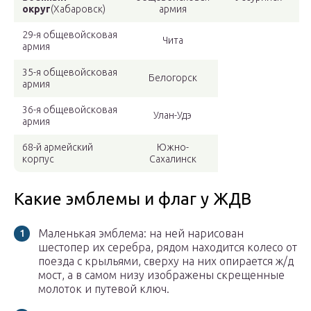
округ
(Хабаровск)
армия
29-я общевойсковая
Чита
армия
35-я общевойсковая
Белогорск
армия
36-я общевойсковая
Улан-Удэ
армия
68-й армейский
Южно-
корпус
Сахалинск
Какие эмблемы и флаг у ЖДВ
Маленькая эмблема: на ней нарисован
шестопер их серебра, рядом находится колесо от
поезда с крыльями, сверху на них опирается ж/д
мост, а в самом низу изображены скрещенные
молоток и путевой ключ.