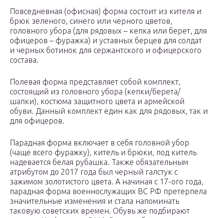
Повседневная (офисная) форма состоит из кителя и
брюк зеленого, синего или черного цветов,
головного убора (для рядовых – кепка или берет, для
офицеров – фуражка) и уставных берцев для солдат
и черных ботинок для сержантского и офицерского
состава.
Полевая форма представляет собой комплект,
состоящий из головного убора (кепки/берета/
шапки), костюма защитного цвета и армейской
обуви. Данный комплект един как для рядовых, так и
для офицеров.
Парадная форма включает в себя головной убор
(чаще всего фуражку), китель и брюки, под китель
надевается белая рубашка. Также обязательным
атрибутом до 2017 года был черный галстук с
зажимом золотистого цвета. А начиная с 17-ого года,
парадная форма военнослужащих ВС РФ претерпела
значительные изменения и стала напоминать
таковую советских времен. Обувь же подбирают