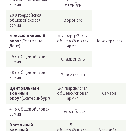
армия
Петербург
20-я гвардейская
общевойсковая
Воронеж
армия
Южный военный
8-я гвардейская
округ
(Ростов-на-
общевойсковая
Новочеркасск
Дону)
армия
49-я общевойсковая
Ставрополь
армия
58-я общевойсковая
Владикавказ
армия
Центральный
2-я гвардейская
военный
общевойсковая
Самара
округ
(Екатеринбург)
армия
41-я общевойсковая
Новосибирск
армия
Восточный
5-я
военный
общевойсковая
Уссурийск