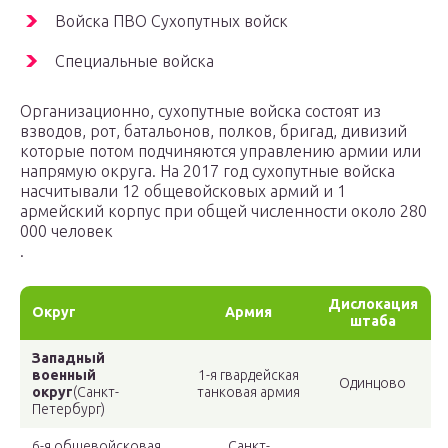
Войска ПВО Сухопутных войск
Специальные войска
Организационно, сухопутные войска состоят из
взводов, рот, батальонов, полков, бригад, дивизий
которые потом подчиняются управлению армии или
напрямую округа. На 2017 год сухопутные войска
насчитывали 12 общевойсковых армий и 1
армейский корпус при общей численности около 280
000 человек
.
Дислокация
Округ
Армия
штаба
Западный
военный
1-я гвардейская
Одинцово
округ
(Санкт-
танковая армия
Петербург)
6-я общевойсковая
Санкт-