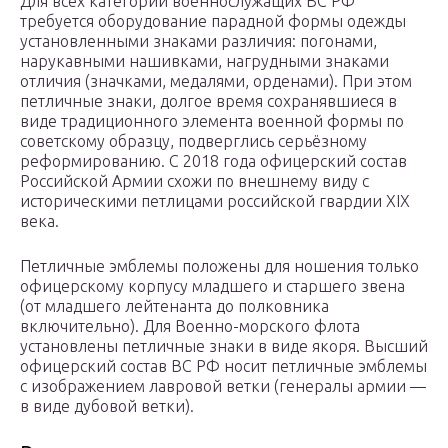
Для всех категорий военнослужащих ВС РФ
требуется оборудование парадной формы одежды
установленными знаками различия: погонами,
нарукавными нашивками, нагрудными знаками
отличия (значками, медалями, орденами). При этом
петличные знаки, долгое время сохранявшиеся в
виде традиционного элемента военной формы по
советскому образцу, подверглись серьёзному
реформированию. С 2018 года офицерский состав
Российской Армии схожи по внешнему виду с
историческими петлицами российской гвардии XIX
века.
Петличные эмблемы положены для ношения только
офицерскому корпусу младшего и старшего звена
(от младшего лейтенанта до полковника
включительно). Для Военно-морского флота
установлены петличные знаки в виде якоря. Высший
офицерский состав ВС РФ носит петличные эмблемы
с изображением лавровой ветки (генералы армии —
в виде дубовой ветки).