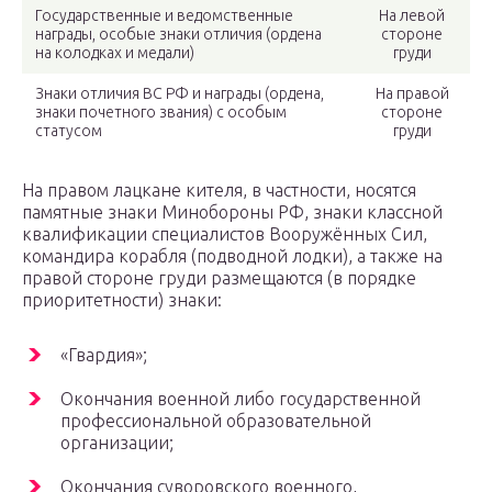
Государственные и ведомственные
На левой
награды, особые знаки отличия (ордена
стороне
на колодках и медали)
груди
Знаки отличия ВС РФ и награды (ордена,
На правой
знаки почетного звания) с особым
стороне
статусом
груди
На правом лацкане кителя, в частности, носятся
памятные знаки Минобороны РФ, знаки классной
квалификации специалистов Вооружённых Сил,
командира корабля (подводной лодки), а также на
правой стороне груди размещаются (в порядке
приоритетности) знаки:
«Гвардия»;
Окончания военной либо государственной
профессиональной образовательной
организации;
Окончания суворовского военного,