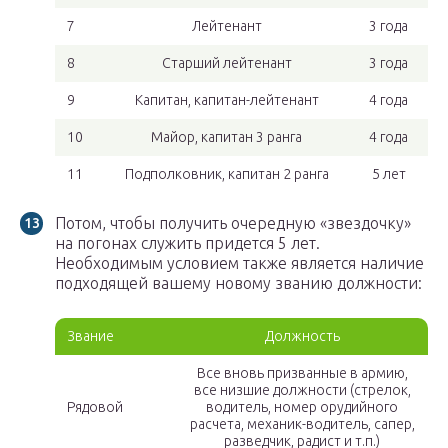
7
Лейтенант
3 года
8
Старший лейтенант
3 года
9
Капитан, капитан-лейтенант
4 года
10
Майор, капитан 3 ранга
4 года
11
Подполковник, капитан 2 ранга
5 лет
Потом, чтобы получить очередную «звездочку»
на погонах служить придется 5 лет.
Необходимым условием также является наличие
подходящей вашему новому званию должности:
Звание
Должность
Все вновь призванные в армию,
все низшие должности (стрелок,
Рядовой
водитель, номер орудийного
расчета, механик-водитель, сапер,
разведчик, радист и т.п.)