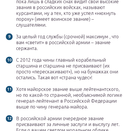
пока лишь в сладких снах видит свои высокие
звания в российских войсках, называют
курсантами, ну а тех, кто уже успел «нюхнуть
пороху» (имеет воинское звание) –
слушателями.
За целый год службы (срочной) максимум , что
вам «светит» в российской армии – звание
сержанта.
С 2012 года чины главный корабельный
старшина и старшина не присваивают (их
просто «перескакивают»), но на бумажках они
остались. Такая вот «страна чудес»!
Хотя майорское звание выше лейтенантского,
но по какой-то странной, необъяснимой логике
генерал-лейтенант в Российской Федерации
выше по чину генерала-майора.
В российской армии очередное звание
присваивают за личные заслуги и выслугу лет.
Если о вашем светлом моральном облике,