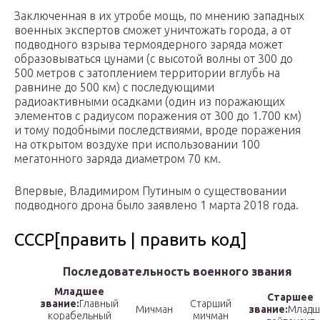
Заключенная в их утробе мощь, по мнению западных
военных экспертов сможет уничтожать города, а от
подводного взрыва термоядерного заряда может
образовываться цунами (с высотой волны от 300 до
500 метров с затоплением территории вглубь на
равнине до 500 км) с последующими
радиоактивными осадками (один из поражающих
элементов с радиусом поражения от 300 до 1.700 км)
и тому подобными последствиями, вроде поражения
на открытом воздухе при использовании 100
мегатонного заряда диаметром 70 км.
Впервые, Владимиром Путиным о существовании
подводного дрона было заявлено 1 марта 2018 года.
СССР[править | править код]
Последовательность военного звания
Младшее
Старшее
звание:
Главный
Старший
Мичман
звание:
Младш
корабельный
мичман