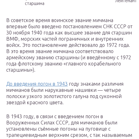
лейтенант
старшина
В советское время воинское звание мичмана
впервые было введено постановлением СНК СССР от
30 ноября 1940 года как высшее звание для старшин
ВМФ, морских частей пограничных и внутренних
войск. Это постановление действовало до 1972 года.
В это время звание мичмана соответствовало
армейскому званию старшины (и введённому с 1972
года флотскому званию «главного корабельного
старшины»).
До введения погон в 1943
году знаками различия
мичманов были нарукавные нашивки — четыре
полоски узкого золотистого галуна под суконной
звездой красного цвета.
В 1943 году, в связи с введением погон в
Вооруженных Силах СССР, для мичманов были
установлены съёмные погоны на пуговице с
трапециевидным верхним срезом, с так называемым