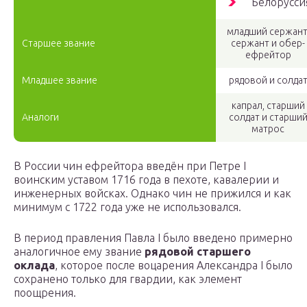
Белорусси
младший сержант
Старшее звание
сержант и обер-
ефрейтор
Младшее звание
рядовой и солда
капрал, старший
Аналоги
солдат и старши
матрос
В России чин ефрейтора введён при Петре I
воинским уставом 1716 года в пехоте, кавалерии и
инженерных войсках. Однако чин не прижился и как
минимум с 1722 года уже не использовался.
В период правления Павла I было введено примерно
аналогичное ему звание
рядовой старшего
оклада
, которое после воцарения Александра I было
сохранено только для гвардии, как элемент
поощрения.