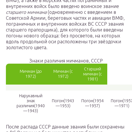
ВМФ), а также в морских частях пограничных и
внутренних войск было введено воинское звание
старшего мичмана
(одновременно с введением в
Советской Армии, береговых частях и авиации ВМФ,
пограничных и внутренних войсках ВС СССР звания
старшего прапорщика), для которого были введены
погоны нового образца: без просветов, на которых
вдоль продольной оси расположены три звёздочки
золотистого цвета.
Знаки различия мичманов, СССР
Старший
Мичман (до
Мичман (с
мичман (с
1972)
1972)
1981)
Нарукавный
знак
Погон(1943
Погон(1954
Погон(195
различия(1940
—1953)
—1957)
—1971)
—1943)
После распада СССР данные звания были сохранены