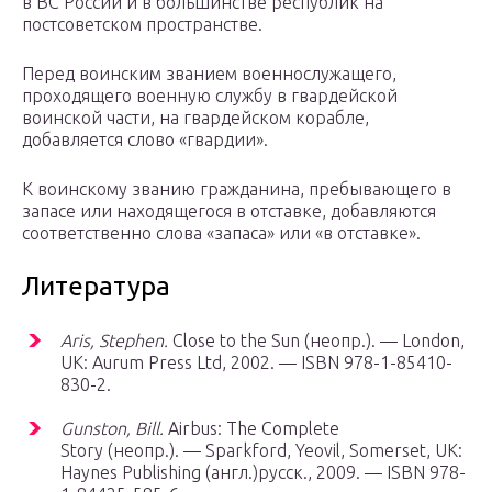
в ВС России и в большинстве республик на
постсоветском пространстве.
Перед воинским званием военнослужащего,
проходящего военную службу в гвардейской
воинской части, на гвардейском корабле,
добавляется слово «гвардии».
К воинскому званию гражданина, пребывающего в
запасе или находящегося в отставке, добавляются
соответственно слова «запаса» или «в отставке».
Литература
Aris, Stephen.
Close to the Sun (неопр.). — London,
UK: Aurum Press Ltd, 2002. — ISBN 978-1-85410-
830-2.
Gunston, Bill.
Airbus: The Complete
Story (неопр.). — Sparkford, Yeovil, Somerset, UK:
Haynes Publishing (англ.)русск., 2009. — ISBN 978-