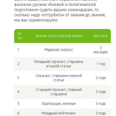
высоком уровне «боевой и политической
подготовки» судить вашим командирам, то
сколько надо «оттрубить» от звания до звания,
мы вас сориентируем:
№
Звание в российской армии
Выслуга
п/п
5
1
Рядовой, матрос
месяцев
Младший сержант, старшина
2
1 год
второй статьи
Сержант, старшина первой
3
2 года
статьи
Старший сержант, главный
4
3 года
старшина
5
Прапорщик, мичман
3 года
6
Младший лейтенант
2 года