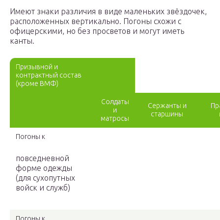
Имеют знаки различия в виде маленьких звёздочек,
расположенных вертикально. Погоны схожи с
офицерскими, но без просветов и могут иметь
канты.
Призывной и
контрактный состав
(кроме ВМФ)
Солдаты
Сержанты и
Пр
и
старшины
матросы
Погоны к
повседневной
форме одежды
(для сухопутных
войск и служб)
Погоны к