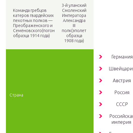
3-й уланский
Команда гребцов
Смоленский
катеров гвардейских
Императора
пехотных полков —
Александра
Преображенского и
III
Семёновского(погон
полк(эполет
образца 1914 года)
образца
1908 года)
Германия
Швейцари
Австрия
Россия
Страна
СССР
Российска
империя