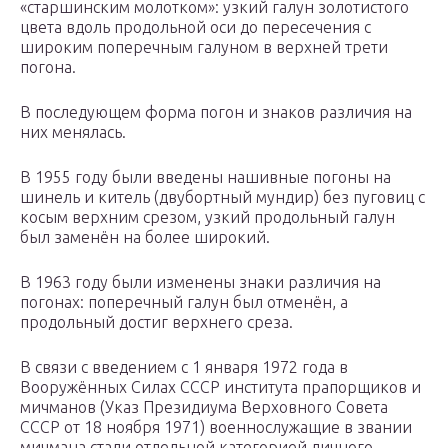
«старшинским молотком»: узкий галун золотистого
цвета вдоль продольной оси до пересечения с
широким поперечным галуном в верхней трети
погона.
В последующем форма погон и знаков различия на
них менялась.
В 1955 году были введены нашивные погоны на
шинель и китель (двубортный мундир) без пуговиц с
косым верхним срезом, узкий продольный галун
был заменён на более широкий.
В 1963 году были изменены знаки различия на
погонах: поперечный галун был отменён, а
продольный достиг верхнего среза.
В связи с введением с 1 января 1972 года в
Вооружённых Силах СССР института прапорщиков и
мичманов (Указ Президиума Верховного Совета
СССР от 18 ноября 1971) военнослужащие в звании
мичмана стали отдельной категорией личного