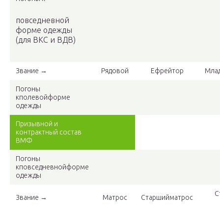
повседневной
форме одежды
(для ВКС и ВДВ)
Звание →
Рядовой
Ефрейтор
Мла
Погоны
кполевойформе
одежды
Призывной и
контрактный состав
ВМФ
Погоны
кповседневнойформе
одежды
С
Звание →
Матрос
Старшийматрос