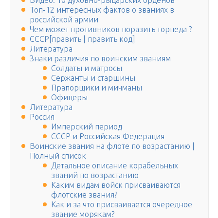
Видео: 10 духовно-рыцарских орденов
Топ-12 интересных фактов о званиях в
российской армии
Чем может противников поразить торпеда ?
СССР[править | править код]
Литература
Знаки различия по воинским званиям
Солдаты и матросы
Сержанты и старшины
Прапорщики и мичманы
Офицеры
Литература
Россия
Имперский период
СССР и Российская Федерация
Воинские звания на флоте по возрастанию |
Полный список
Детальное описание корабельных
званий по возрастанию
Каким видам войск присваиваются
флотские звания?
Как и за что присваивается очередное
звание морякам?