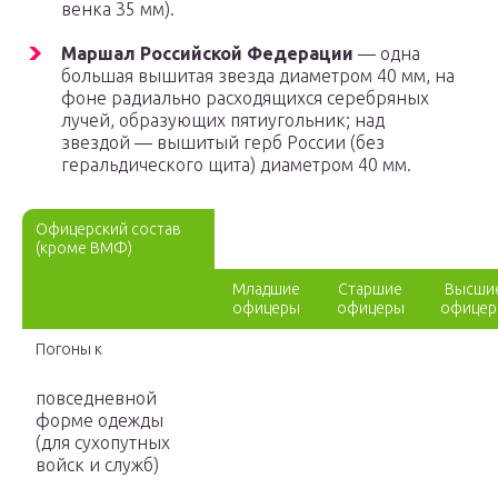
венка 35 мм).
Маршал Российской Федерации
— одна
большая вышитая звезда диаметром 40 мм, на
фоне радиально расходящихся серебряных
лучей, образующих пятиугольник; над
звездой — вышитый герб России (без
геральдического щита) диаметром 40 мм.
Офицерский состав
(кроме ВМФ)
Младшие
Старшие
Высши
офицеры
офицеры
офице
Погоны к
повседневной
форме одежды
(для сухопутных
войск и служб)