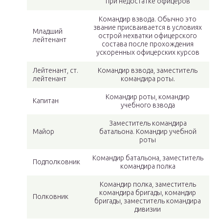
при недостатке офицеров
Командир взвода. Обычно это
звание присваивается в условиях
Младший
острой нехватки офицерского
лейтенант
состава после прохождения
ускоренных офицерских курсов
Лейтенант, ст.
Командир взвода, заместитель
лейтенант
командира роты.
Командир роты, командир
Капитан
учебного взвода
Заместитель командира
Майор
батальона. Командир учебной
роты
Командир батальона, заместитель
Подполковник
командира полка
Командир полка, заместитель
командира бригады, командир
Полковник
бригады, заместитель командира
дивизии