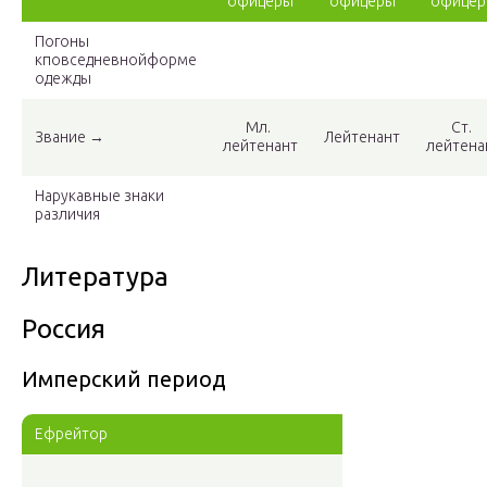
офицеры
офицеры
офице
Погоны
кповседневнойформе
одежды
Мл.
Ст.
Звание →
Лейтенант
лейтенант
лейтена
Нарукавные знаки
различия
Литература
Россия
Имперский период
Ефрейтор