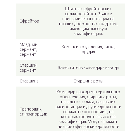
Штатных ефрейторских
должностей нет. Звание
присваивается стоящим на
Ефрейтор
низших должностях солдатам,
имеющим высокую
квалификацию.
Младший
Командир отделения, танка,
сержант,
орудия
сержант
Старший
Заместитель командира взвода
сержант
Старшина
Старшина роты
Командир взвода материального
обеспечения, старшина роты,
начальник склада, начальник
радиостанции и другие должности
Прапорщик,
сержантского состава , на
ст. прапорщик
которых требуется высокая
квалификация. Могут занимать
низшие офицерские должности