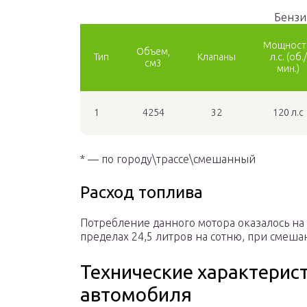
Бензи
Мощност
Объем,
Тип
Клапаны
л.с. (об./
см3
мин.)
1
4254
32
120 л.с
* — по городу\трассе\смешанный
Расход топлива
Потребление данного мотора оказалось на
пределах 24,5 литров на сотню, при смеш
Технические характерист
автомобиля