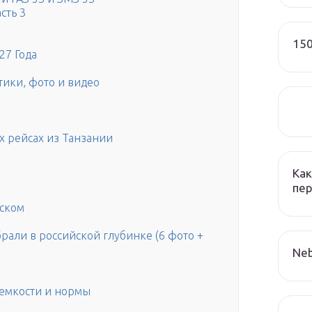
сть 3
150
27 Года
тики, фото и видео
х рейсах из Танзании
Как
пер
вском
брали в российской глубинке (6 фото +
Neb
 емкости и нормы