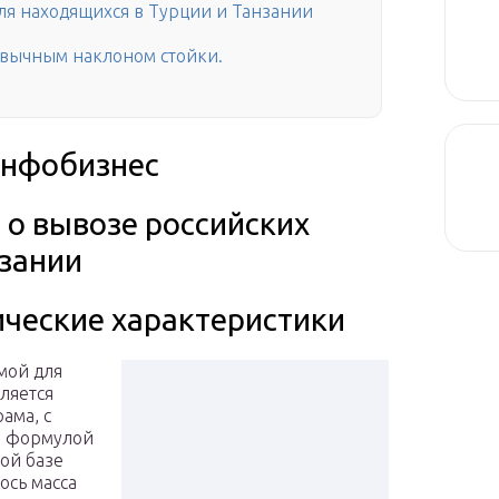
ля находящихся в Турции и Танзании
ивычным наклоном стойки.
инфобизнес
 о вывозе российских
нзании
ические характеристики
мой для
вляется
ама, с
й формулой
той базе
ось масса