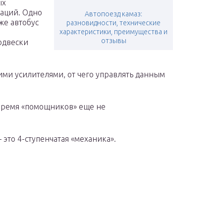
ых
аций. Одно
Автопоезд камаз:
же автобус
разновидности, технические
характеристики, преимущества и
отзывы
одвески
ими усилителями, от чего управлять данным
 время «помощников» еще не
это 4-ступенчатая «механика».