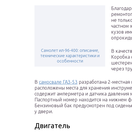
Благодар
ремонтоп
не тольк
частном 
кузов им
опрокиды
Самолет ил-96-400: описание,
В качест
технические характеристики и
Коробка 
особенности
шестерен
через тр
В
самосвале ГАЗ-53
разработана 2-местная 
расположены места для хранения инструме
содержит амперметра и датчика давления 
Паспортный номер находится на нижнем ф
Бензиновый бак предусмотрен под сиденье
у двери.
Двигатель