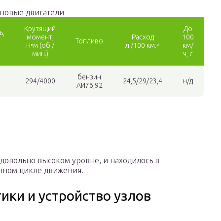
новые двигатели
Крутящий
До
ь,
момент,
Расход
100
Топливо
Н•м (об./
л./100 км.*
км/
мин.)
ч, с
бензин
294/4000
24,5/29/23,4
н/д
АИ76,92
 довольно высоком уровне, и находилось в
анном цикле движения.
ики и устройство узлов