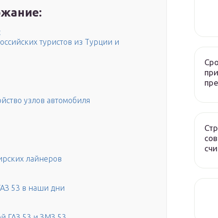
жание:
с
оссийских туристов из Турции и
Сро
при
пр
ойство узлов автомобиля
Стр
сов
счи
ирских лайнеров
ГАЗ 53 в наши дни
й ГАЗ 53 и ЗМЗ 53