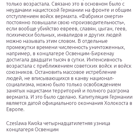
только возрастала. Связано это в основном было с
неудачами нацистской Германии на фронте и общим
отступлением войск вермахта. «Фабрики смерти»
постоянно повышали свою «производительность»,
если вообще убийство евреев, славян, цыган, геев,
психически больных, инвалидов и других людей
можно называть этим словом. В отдельные
промежутки времени численность уничтоженных,
например, в концлагере Освенцим-Биркенау
достигала двадцати тысяч в сутки. Интенсивность
возрастала с приближением советских войск и войск
союзников. Остановить массовое истребление
людей, не вписывающихся в канву национал-
социализма, можно было только освобождением
занятых нацистами территорий и полного разгрома
вермахта. И это было сделано. Капитуляция Германии
является датой официального окончания Холокоста в
Европе.
Czeslawa Kwoka четырнадцатилетняя узница
концлагеря Освенцим