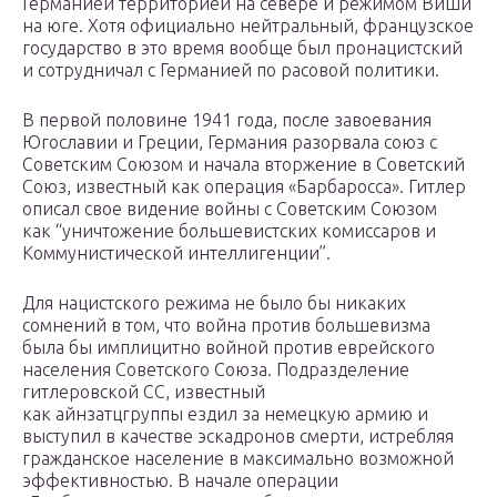
Германией территорией на севере и режимом Виши
на юге. Хотя официально нейтральный, французское
государство в это время вообще был пронацистский
и сотрудничал с Германией по расовой политики.
В первой половине 1941 года, после завоевания
Югославии и Греции, Германия разорвала союз с
Советским Союзом и начала вторжение в Советский
Союз, известный как операция «Барбаросса». Гитлер
описал свое видение войны с Советским Союзом
как “уничтожение большевистских комиссаров и
Коммунистической интеллигенции”.
Для нацистского режима не было бы никаких
сомнений в том, что война против большевизма
была бы имплицитно войной против еврейского
населения Советского Союза. Подразделение
гитлеровской СС, известный
как айнзатцгруппы ездил за немецкую армию и
выступил в качестве эскадронов смерти, истребляя
гражданское население в максимально возможной
эффективностью. В начале операции