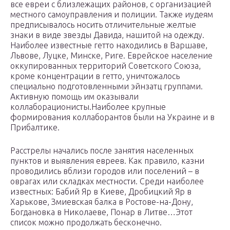
все евреи с близлежащих районов, с организацией
местного самоуправления и полиции. Также иудеям
предписывалось носить отличительные желтые
знаки в виде звезды Давида, нашитой на одежду.
Наиболее известные гетто находились в Варшаве,
Львове, Луцке, Минске, Риге. Еврейское население
оккупированных территорий Советского Союза,
кроме концентрации в гетто, уничтожалось
специально подготовленными эйнзатц группами.
Активную помощь им оказывали
коллаборационисты.Наиболее крупные
формирования коллаборантов были на Украине и в
Прибалтике.
Расстрелы начались после занятия населенных
пунктов и выявления евреев. Как правило, казни
проводились вблизи городов или поселений – в
оврагах или складках местности. Среди наиболее
известных: Бабий Яр в Киеве, Дробицкий Яр в
Харькове, Змиевская балка в Ростове-на-Дону,
Богдановка в Николаеве, Понар в Литве…Этот
список можно продолжать бесконечно.