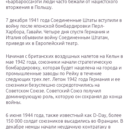
«Барбаросса»эти люди часто бежали от нацистского
вторжения в Польшу.
7 декабря 1941 года Соединенные Штаты вступили в
войну после японской бомбардировки Перл-
Харбора, Гавайи. Четыре дня спустя Германия и
Италия объявили войну Соединенным Штатам,
приведя их в Европейский театр.
Начиная с британских воздушных налетов на Кельн в
мае 1942 года, союзники начали стратегическую
бомбардировку, которая будет нацелена на города и
промышленные заводы по Рейху в течение
следующих трех лет. Летом 1942 года Германия и ее
союзники безуспешно сосредоточились на
Советском Союзе. Советский Союз получил
доминирующую роль, которую он сохранял до конца
войны.
6 июня 1944 года, также известный как D-Day, более
150 000 солдат союзников высадились во Франции. В
декабре немцы начали неудачную контратаку в