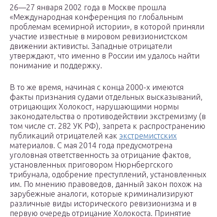
26—27 января 2002 года в Москве прошла
«Международная конференция по глобальным
проблемам всемирной истории», в которой приняли
участие известные в мировом ревизионистском
движении активисты. Западные отрицатели
утверждают, что именно в России им удалось найти
понимание и поддержку.
В то же время, начиная с конца 2000-х имеются
факты признания судами отдельных высказываний,
отрицающих Холокост, нарушающими нормы
законодательства о противодействии экстремизму (в
том числе ст. 282 УК РФ), запрета к распространению
публикаций отрицателей как
экстремистских
материалов. С мая 2014 года предусмотрена
уголовная ответственность за отрицание фактов,
установленных приговором Нюрнбергского
трибунала, одобрение преступлений, установленных
им. По мнению правоведов, данный закон похож на
зарубежные аналоги, которые криминализируют
различные виды исторического ревизионизма и в
первую очередь отрицание Холокоста. Принятие