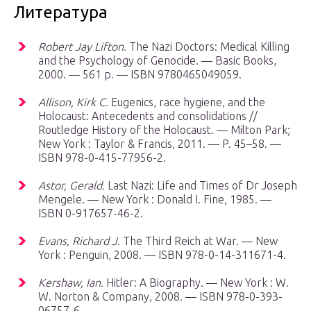
Литература
Robert Jay Lifton.
The Nazi Doctors: Medical Killing
and the Psychology of Genocide. — Basic Books,
2000. — 561 p. — ISBN 9780465049059.
Allison, Kirk C.
Eugenics, race hygiene, and the
Holocaust: Antecedents and consolidations //
Routledge History of the Holocaust. — Milton Park;
New York : Taylor & Francis, 2011. — P. 45–58. —
ISBN 978-0-415-77956-2.
Astor, Gerald.
Last Nazi: Life and Times of Dr Joseph
Mengele. — New York : Donald I. Fine, 1985. —
ISBN 0-917657-46-2.
Evans, Richard J.
The Third Reich at War. — New
York : Penguin, 2008. — ISBN 978-0-14-311671-4.
Kershaw, Ian.
Hitler: A Biography. — New York : W.
W. Norton & Company, 2008. — ISBN 978-0-393-
06757-6.