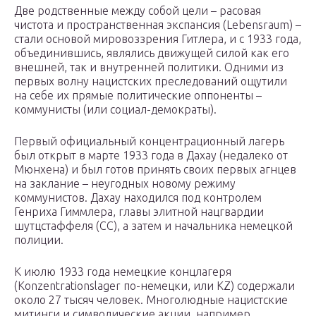
Две родственные между собой цели – расовая
чистота и пространственная экспансия (Lebensraum) –
стали основой мировоззрения Гитлера, и с 1933 года,
объединившись, являлись движущей силой как его
внешней, так и внутренней политики. Одними из
первых волну нацистских преследований ощутили
на себе их прямые политические оппоненты –
коммунисты (или социал-демократы).
Первый официальный концентрационный лагерь
был открыт в марте 1933 года в Дахау (недалеко от
Мюнхена) и был готов принять своих первых агнцев
на заклание – неугодных новому режиму
коммунистов. Дахау находился под контролем
Генриха Гиммлера, главы элитной нацгвардии
шутцстаффеля (СС), а затем и начальника немецкой
полиции.
К июлю 1933 года немецкие концлагеря
(Konzentrationslager по-немецки, или KZ) содержали
около 27 тысяч человек. Многолюдные нацистские
митинги и символические акции, например