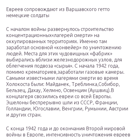
Евреев сопровождают из Варшавского гетто
немецкие солдаты
С началом войны развернулось строительство
концентрационных«лагерей смерти» на
оккупированных территориях. Именно там
заработал основной «конвейер» по уничтожению
людей. Места для этих чудовищных «фабрик»
выбирались вблизи железнодорожных узлов, для
облегчения подвоза «сырья». С начала 1942 года,
помимо крематориев,заработали газовые камеры.
Самыми известными лагерями смерти во время
Холокоста были: Майданек, Треблинка,Собибор,
Бельзец, Дахау, Хелмно, Освенцим (Аушвиц).В
концлагеря свозились евреи со всей Европы.
Эшелоны беспрерывно шли из СССР, Франции,
Голландии, Югославии, Венгрии, Румынии, Австрии
и других стран.
С конца 1942 года и до окончания Второй мировой
войны в Европе, интенсивность уничтожения евреев