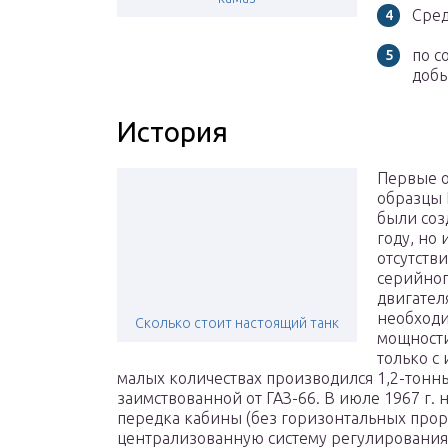
Сред
по с
доб
История
Первые 
образцы 
были соз
году, но 
отсутств
серийно
двигател
необход
Сколько стоит настоящий танк
мощности
только с
малых количествах производился 1,2-тонны
заимствованной от ГАЗ-66. В июле 1967 г.
передка кабины (без горизонтальных проре
централизованную систему регулирования 