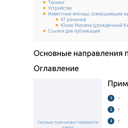
Тюнинг
Устройство
Известные японцы, совершившие х
47 ронинов
Юкио Мисима (урождённый Ки
Ссылки для публикаций
Основные направления п
Оглавление
Прим
↑
↑
↑
Сколько тонн может перевезти
камаз