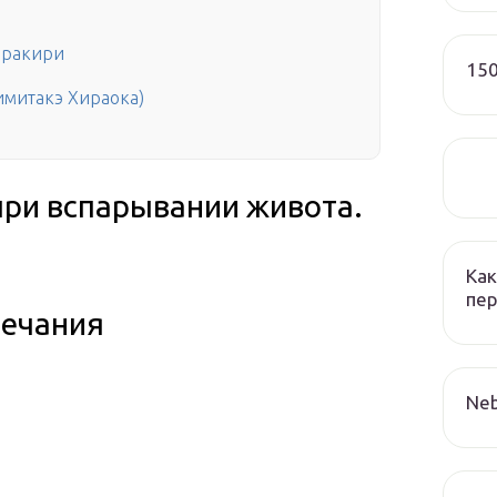
аракири
150
митакэ Хираока)
ри вспарывании живота.
Как
пер
ечания
Neb