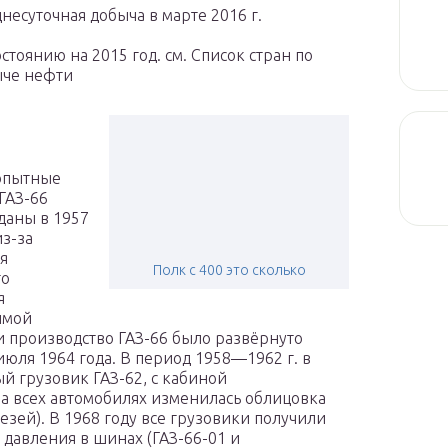
несуточная добыча в марте 2016 г.
остоянию на 2015 год. см. Список стран по
ыче нефти
опытные
ГАЗ-66
даны в 1957
из-за
ия
Полк с 400 это сколько
го
я
имой
 производство ГАЗ-66 было развёрнуто
 июля 1964 года. В период 1958—1962 г. в
й грузовик ГАЗ-62, с кабиной
 на всех автомобилях изменилась облицовка
зей). В 1968 году все грузовики получили
давления в шинах (ГАЗ-66-01 и