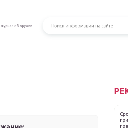
-журнал об оружии
РЕ
Сро
при
жание:
пр