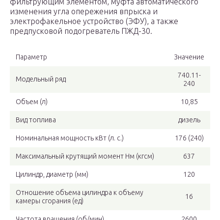
фильтрующим элементом, муфта автоматического
изменения угла опережения впрыска и
электрофакельное устройство (ЭФУ), а также
предпусковой подогреватель ПЖД-30.
Параметр
Значение
740.11-
Модельный ряд
240
Объем (л)
10,85
Вид топлива
дизель
Номинальная мощность кВт (л. с.)
176 (240)
Максимальный крутящий момент Нм (кгсм)
637
Цилиндр, диаметр (мм)
120
Отношение объема цилиндра к объему
16
камеры сгорания (ед)
Частота вращения (об/мин)
2600