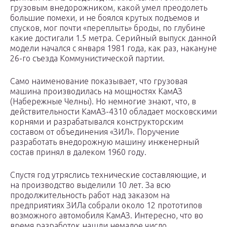
грузовым внедорожником, какой умел преодолеть
большие помехи, и не боялся крутых подъемов и
спусков, мог почти «переплыть» броды, по глубине
какие достигали 1.5 метра. Серийный выпуск данной
модели начался с января 1981 года, как раз, накануне
26-го съезда Коммунистической партии.
Само наименование показывает, что грузовая
машина производилась на мощностях КамАЗ
(Набережные Челны). Но немногие знают, что, в
действительности КамАЗ-4310 обладает московскими
корнями и разрабатывался конструкторским
составом от объединения «ЗИЛ». Поручение
разработать внедорожную машину инженерный
состав принял в далеком 1960 году.
Спустя год утряслись технические составляющие, и
на производство выделили 10 лет. За всю
продолжительность работ над заказом на
предприятиях ЗИЛа собрали около 12 прототипов
возможного автомобиля КамАЗ. Интересно, что во
время разработок нашли немалое число