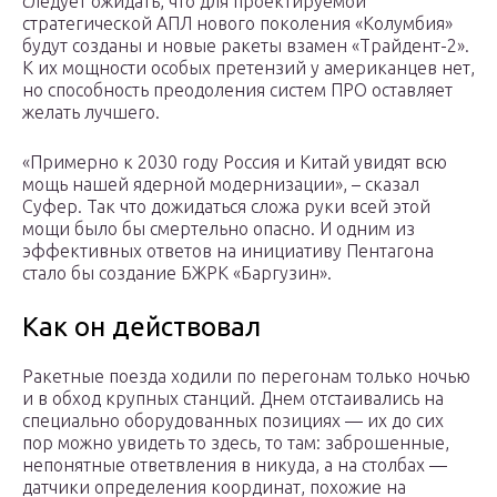
следует ожидать, что для проектируемой
стратегической АПЛ нового поколения «Колумбия»
будут созданы и новые ракеты взамен «Трайдент-2».
К их мощности особых претензий у американцев нет,
но способность преодоления систем ПРО оставляет
желать лучшего.
«Примерно к 2030 году Россия и Китай увидят всю
мощь нашей ядерной модернизации», – сказал
Суфер. Так что дожидаться сложа руки всей этой
мощи было бы смертельно опасно. И одним из
эффективных ответов на инициативу Пентагона
стало бы создание БЖРК «Баргузин».
Как он действовал
Ракетные поезда ходили по перегонам только ночью
и в обход крупных станций. Днем отстаивались на
специально оборудованных позициях — их до сих
пор можно увидеть то здесь, то там: заброшенные,
непонятные ответвления в никуда, а на столбах —
датчики определения координат, похожие на