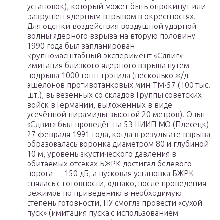
установок), который может быть опрокинут или
разрушен ядерным взрывом в окрестностях.
Для оценки воздействия воздушной ударной
волны ядерного взрыва на вторую половину
1990 года был запланирован
крупномасштабный эксперимент «Сдвиг» —
имитация близкого ядерного взрыва путём
подрыва 1000 тонн тротила (несколько ж/д
эшелонов противотанковых мин ТМ-57 (100 тыс.
шт.), вывезенных со складов Группы советских
войск в Германии, выложенных в виде
усечённой пирамиды высотой 20 метров). Опыт
«Сдвиг» был проведён на 53 НИИП МО (Плесецк)
27 февраля 1991 года, когда в результате взрыва
образовалась воронка диаметром 80 и глубиной
10 м, уровень акустического давления в
обитаемых отсеках БЖРК достигал болевого
порога — 150 дБ, а пусковая установка БЖРК
снялась с готовности, однако, после проведения
режимов по приведению в необходимую
степень готовности, ПУ смогла провести «сухой
пуск» (имитация пуска с использованием