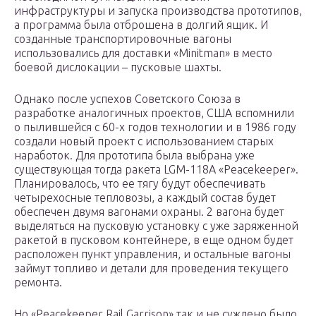
инфраструктуры и запуска производства прототипов,
а программа была отброшена в долгий ящик. И
созданные транспортировочные вагоны
использовались для доставки «Minitman» в место
боевой дислокации – пусковые шахты.
Однако после успехов Советского Союза в
разработке аналогичных проектов, США вспомнили
о пылившейся с 60-х годов технологии и в 1986 году
создали новый проект с использованием старых
наработок. Для прототипа была выбрана уже
существующая тогда ракета LGM-118A «Peacekeeper».
Планировалось, что ее тягу будут обеспечивать
четырехосные тепловозы, а каждый состав будет
обеспечен двумя вагонами охраны. 2 вагона будет
выделяться на пусковую установку с уже заряженной
ракетой в пусковом контейнере, в еще одном будет
расположен пункт управления, и остальные вагоны
займут топливо и детали для проведения текущего
ремонта.
Но «Peacekeeper Rail Garrison» так и не суждено было