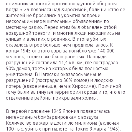
внимания японской противовоздушной обороны.
Когда Б-29 появился над Хиросимой, большинство ее
жителей не бросились в укрытия вопреки
нескольким нерешительным объявлениям по
местному радио. Перед этим был объявлен отбой
воздушной тревоги, и многие люди находились на
улицах и в легких строениях. В итоге убитых
оказалось втрое больше, чем предполагалось. К
концу 1945 от этого взрыва погибло уже 140 000
человек, столько же было раненых. Площадь
разрушений составила 11,4 кв. км, где пострадало
90% домов, треть из которых была полностью
уничтожена. В Нагасаки оказалось меньше
разрушений (пострадало 36% домов) и людских
потерь (вдвое меньше, чем в Хиросиме). Причиной
тому были вытянутая территория города и то, что его
отдаленные районы прикрывали холмы.
В первой половине 1945 Япония подвергалась
интенсивным бомбардировкам с воздуха.
Количество ее жертв достигло миллиона (включая
100 тыс. убитых при налете на Токио 9 марта 1945).