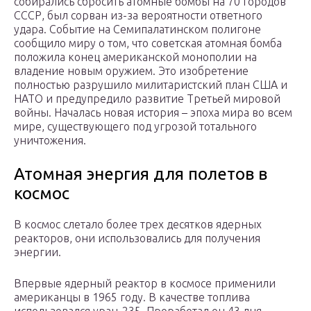
собирались сбросить атомные бомбы на 70 городов
СССР, был сорван из-за вероятности ответного
удара. Событие на Семипалатинском полигоне
сообщило миру о том, что советская атомная бомба
положила конец американской монополии на
владение новым оружием. Это изобретение
полностью разрушило милитаристский план США и
НАТО и предупредило развитие Третьей мировой
войны. Началась новая история – эпоха мира во всем
мире, существующего под угрозой тотального
уничтожения.
Атомная энергия для полетов в
космос
В космос слетало более трех десятков ядерных
реакторов, они использовались для получения
энергии.
Впервые ядерный реактор в космосе применили
американцы в 1965 году. В качестве топлива