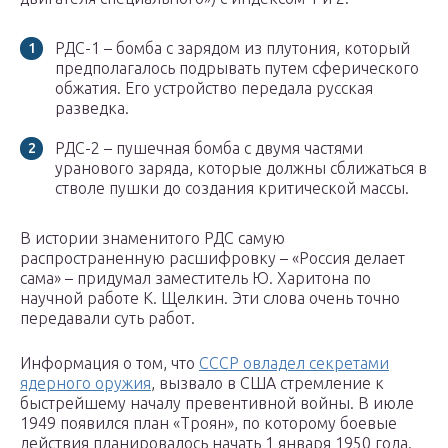
РДС-1 – бомба с зарядом из плутония, который
предполагалось подрывать путем сферического
обжатия. Его устройство передала русская
разведка.
РДС-2 – пушечная бомба с двумя частями
уранового заряда, которые должны сближаться в
стволе пушки до создания критической массы.
В истории знаменитого РДС самую
распространенную расшифровку – «Россия делает
сама» – придумал заместитель Ю. Харитона по
научной работе К. Щeлкин. Эти слова очень точно
передавали суть работ.
Информация о том, что
СССР овладел секретами
ядерного оружия
, вызвало в США стремление к
быстрейшему началу превентивной войны. В июле
1949 появился план «Троян», по которому боевые
действия планировалось начать 1 января 1950 года.