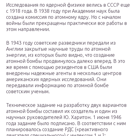
Исследования по ядерной физике велись в СССР еще
с 1918 года. В 1938 году при Академии наук была
создана комиссия по атомному ядру. Но с началом
войны были прекращены практически все работы в
этом направлении.
В 1943 году советские разведчики передали из
Англии закрытые научные труды по атомной
энергии, из которых было видно, что создание
атомной бомбы продвинулось далеко вперед. В это
же время с помощью резидентов в США были
внедрены надежные агенты в несколько центров
американских ядерных исследований. Они
передавали информацию по атомной бомбе
советским ученым.
Техническое задание на разработку двух вариантов
атомной бомбы составил их создатель и один из
научных руководителей Ю. Харитон. 1 июня 1946
года задание было подписано. В соответствии с ним
планировалось создание РДС («реактивного
двигателя специального») с индексом 1 и 2: