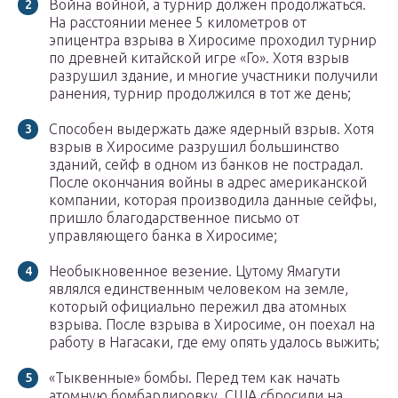
Война войной, а турнир должен продолжаться.
На расстоянии менее 5 километров от
эпицентра взрыва в Хиросиме проходил турнир
по древней китайской игре «Го». Хотя взрыв
разрушил здание, и многие участники получили
ранения, турнир продолжился в тот же день;
Способен выдержать даже ядерный взрыв. Хотя
взрыв в Хиросиме разрушил большинство
зданий, сейф в одном из банков не пострадал.
После окончания войны в адрес американской
компании, которая производила данные сейфы,
пришло благодарственное письмо от
управляющего банка в Хиросиме;
Необыкновенное везение. Цутому Ямагути
являлся единственным человеком на земле,
который официально пережил два атомных
взрыва. После взрыва в Хиросиме, он поехал на
работу в Нагасаки, где ему опять удалось выжить;
«Тыквенные» бомбы. Перед тем как начать
атомную бомбардировку, США сбросили на