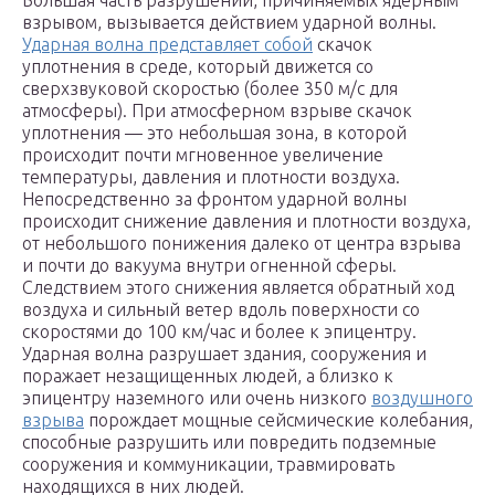
Большая часть разрушений, причиняемых ядерным
взрывом, вызывается действием ударной волны.
Ударная волна представляет собой
скачок
уплотнения в среде, который движется со
сверхзвуковой скоростью (более 350 м/с для
атмосферы). При атмосферном взрыве скачок
уплотнения — это небольшая зона, в которой
происходит почти мгновенное увеличение
температуры, давления и плотности воздуха.
Непосредственно за фронтом ударной волны
происходит снижение давления и плотности воздуха,
от небольшого понижения далеко от центра взрыва
и почти до вакуума внутри огненной сферы.
Следствием этого снижения является обратный ход
воздуха и сильный ветер вдоль поверхности со
скоростями до 100 км/час и более к эпицентру.
Ударная волна разрушает здания, сооружения и
поражает незащищенных людей, а близко к
эпицентру наземного или очень низкого
воздушного
взрыва
порождает мощные сейсмические колебания,
способные разрушить или повредить подземные
сооружения и коммуникации, травмировать
находящихся в них людей.