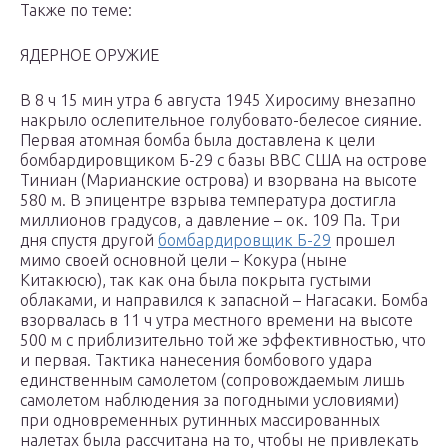
Также по теме:
ЯДЕРНОЕ ОРУЖИЕ
В 8 ч 15 мин утра 6 августа 1945 Хиросиму внезапно
накрыло ослепительное голубовато-белесое сияние.
Первая атомная бомба была доставлена к цели
бомбардировщиком Б-29 с базы ВВС США на острове
Тиниан (Марианские острова) и взорвана на высоте
580 м. В эпицентре взрыва температура достигла
миллионов градусов, а давление – ок. 109 Па. Три
дня спустя другой
бомбардировщик Б-29
прошел
мимо своей основной цели – Кокура (ныне
Китакюсю), так как она была покрыта густыми
облаками, и направился к запасной – Нагасаки. Бомба
взорвалась в 11 ч утра местного времени на высоте
500 м с приблизительно той же эффективностью, что
и первая. Тактика нанесения бомбового удара
единственным самолетом (сопровождаемым лишь
самолетом наблюдения за погодными условиями)
при одновременных рутинных массированных
налетах была рассчитана на то, чтобы не привлекать