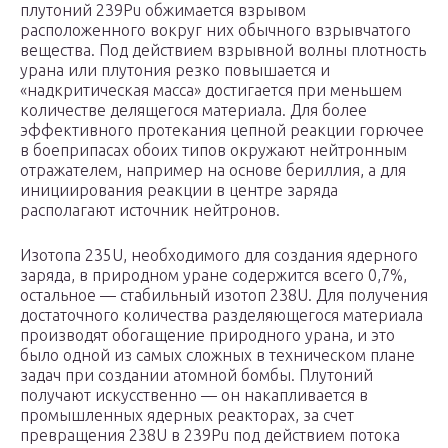
плутоний 239Pu обжимается взрывом
расположенного вокруг них обычного взрывчатого
вещества. Под действием взрывной волны плотность
урана или плутония резко повышается и
«надкритическая масса» достигается при меньшем
количестве делящегося материала. Для более
эффективного протекания цепной реакции горючее
в боеприпасах обоих типов окружают нейтронным
отражателем, например на основе бериллия, а для
инициирования реакции в центре заряда
располагают источник нейтронов.
Изотопа 235U, необходимого для создания ядерного
заряда, в природном уране содержится всего 0,7%,
остальное — стабильный изотоп 238U. Для получения
достаточного количества разделяющегося материала
производят обогащение природного урана, и это
было одной из самых сложных в техническом плане
задач при создании атомной бомбы. Плутоний
получают искусственно — он накапливается в
промышленных ядерных реакторах, за счет
превращения 238U в 239Pu под действием потока