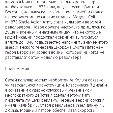
касается Кольта, то он сумел создать револьвер
ковбоя только в 1873 году, когда оружие Смита и
Вессона уже выпускалось большой серией и стояло
на вооружении во многих странах. Модель Colt
M1873 Single Action Army стала культовой версией
револьверов. Новое оружие настолько пришлось по
душе и военным и частным лицам, что некоторые
модификации продолжали серийно выпускаться
вплоть до 1940 года. Уместно напомнить знаменитого
американского генерала Джорджа Смита Паттона –
героя Второй Мировой войны, который никогда не
расставался с этой моделью револьвера.
Кольт Армия
Своей популярностью изобретение Кольта обязано
универсальности конструкции. Классический дизайн
в сочетании с ударно-спусковым механизмом
многократного действия сделали этому типу
пистолета лучшую рекламу. Первые версии оружия
имели калибр 45. Ствол револьвера имел длину 7,5
дюйма. Мощный патрон обеспечивал скорость