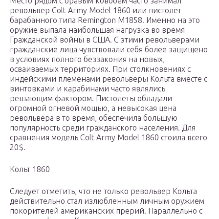
Место рядом с бравым ковбоем часто занимал
револьвер Colt Army Model 1860 или пистолет
барабанного типа Remington M1858. Именно на это
оружие выпала наибольшая нагрузка во время
Гражданской войны в США. С этими револьверами
гражданские лица чувствовали себя более защищено
в условиях полного беззакония на новых,
осваиваемых территориях. При столкновениях с
индейскими племенами револьверы Кольта вместе с
винтовками и карабинами часто являлись
решающим фактором. Пистолеты обладали
огромной огневой мощью, а невысокая цена
револьвера в то время, обеспечила большую
популярность среди гражданского населения. Для
сравнения модель Colt Army Model 1860 стоила всего
20$.
Кольт 1860
Следует отметить, что не только револьвер Кольта
действительно стал излюбленным личным оружием
покорителей американских прерий. Параллельно с