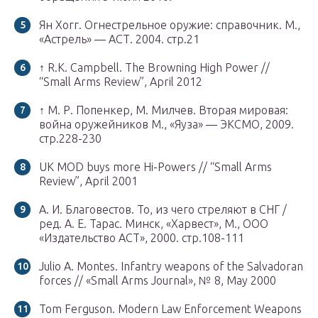
Ян Хогг. Огнестрельное оружие: справочник. М.,
«Астрель» — АСТ. 2004. стр.21
↑ R.K. Campbell. The Browning High Power //
“Small Arms Review”, April 2012
↑ М. Р. Попенкер, М. Милчев. Вторая мировая:
война оружейников М., «Яуза» — ЭКСМО, 2009.
стр.228-230
UK MOD buys more Hi-Powers // “Small Arms
Review”, April 2001
А. И. Благовестов. То, из чего стреляют в СНГ /
ред. А. Е. Тарас. Минск, «Харвест», М., ООО
«Издательство АСТ», 2000. стр.108-111
Julio A. Montes. Infantry weapons of the Salvadoran
forces // «Small Arms Journal», № 8, May 2000
Tom Ferguson. Modern Law Enforcement Weapons