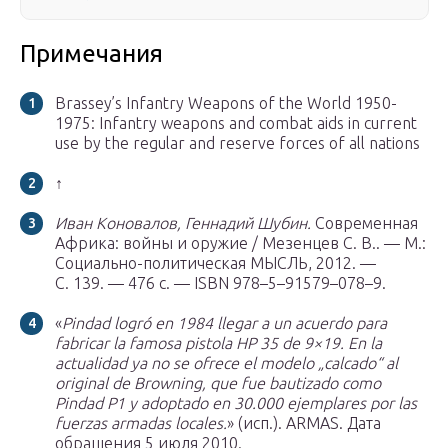
Примечания
Brassey’s Infantry Weapons of the World 1950-
1975: Infantry weapons and combat aids in current
use by the regular and reserve forces of all nations
↑
Иван Коновалов, Геннадий Шубин.
Современная
Африка: войны и оружие / Мезенцев С. В.. —
М.
:
Социально-политическая МЫСЛЬ, 2012. —
С. 139. — 476 с. — ISBN 978–5–91579–078–9.
«
Pindad logró en 1984 llegar a un acuerdo para
fabricar la famosa pistola HP 35 de 9×19. En la
actualidad ya no se ofrece el modelo „calcado“ al
original de Browning, que fue bautizado como
Pindad P1 y adoptado en 30.000 ejemplares por las
fuerzas armadas locales.
» (исп.). ARMAS.
Дата
обращения 5 июля 2010.