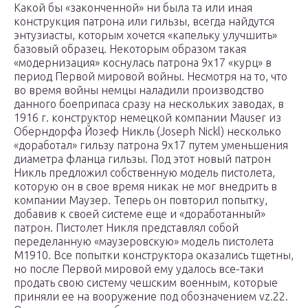
Какой бы «законченной» ни была та или иная
конструкция патрона или гильзы, всегда найдутся
энтузиасты, которым хочется «капельку улучшить»
базовый образец. Некоторым образом такая
«модернизация» коснулась патрона 9х17 «курц» в
период Первой мировой войны. Несмотря на то, что
во время войны немцы наладили производство
данного боеприпаса сразу на нескольких заводах, в
1916 г. конструктор немецкой компании Mauser из
Оберндорфа Йозеф Никль (Joseph Nickl) несколько
«доработал» гильзу патрона 9х17 путем уменьшения
диаметра фланца гильзы. Под этот новый патрон
Никль предложил собственную модель пистолета,
которую он в свое время никак не мог внедрить в
компании Маузер. Теперь он повторил попытку,
добавив к своей системе еще и «доработанный»
патрон. Пистолет Никля представлял собой
переделанную «маузеровскую» модель пистолета
М1910. Все попытки конструктора оказались тщетны,
но после Первой мировой ему удалось все-таки
продать свою систему чешским военным, которые
приняли ее на вооружение под обозначением vz.22.