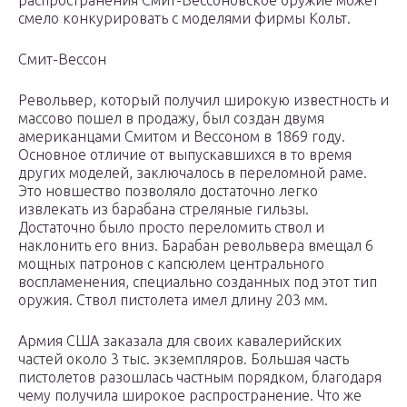
распространения Смит-Вессоновское оружие может
смело конкурировать с моделями фирмы Кольт.
Смит-Вессон
Револьвер, который получил широкую известность и
массово пошел в продажу, был создан двумя
американцами Смитом и Вессоном в 1869 году.
Основное отличие от выпускавшихся в то время
других моделей, заключалось в переломной раме.
Это новшество позволяло достаточно легко
извлекать из барабана стреляные гильзы.
Достаточно было просто переломить ствол и
наклонить его вниз. Барабан револьвера вмещал 6
мощных патронов с капсюлем центрального
воспламенения, специально созданных под этот тип
оружия. Ствол пистолета имел длину 203 мм.
Армия США заказала для своих кавалерийских
частей около 3 тыс. экземпляров. Большая часть
пистолетов разошлась частным порядком, благодаря
чему получила широкое распространение. Что же