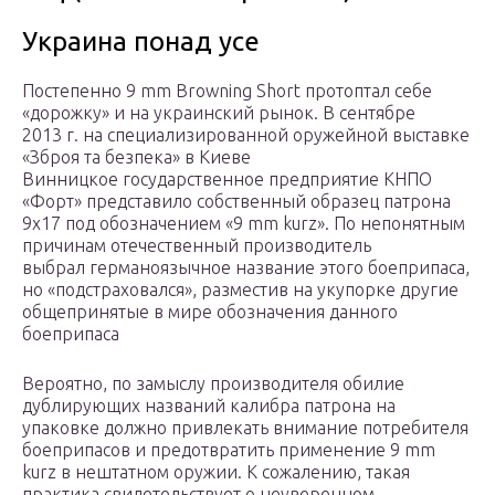
Украина понад усе
Постепенно 9 mm Browning Short протоптал себе
«дорожку» и на украинский рынок. В сентябре
2013 г. на специализированной оружейной выставке
«Зброя та безпека» в Киеве
Винницкое государственное предприятие КНПО
«Форт» представило собственный образец патрона
9х17 под обозначением «9 mm kurz». По непонятным
причинам отечественный производитель
выбрал германоязычное название этого боеприпаса,
но «подстраховался», разместив на укупорке другие
общепринятые в мире обозначения данного
боеприпаса
Вероятно, по замыслу производителя обилие
дублирующих названий калибра патрона на
упаковке должно привлекать внимание потребителя
боеприпасов и предотвратить применение 9 mm
kurz в нештатном оружии. К сожалению, такая
практика свидетельствует о неуверенном