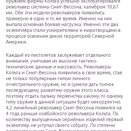
оружием фирмы Кольта успешно эксплуатировался
револьвер системы Смит-Вессона, калибром 10,67
мм. Обе эти модели револьверов появились
примерно в одно и то же время. Именно на них
выпала основная боевая нагрузка. Именно эти два
экземпляра стали усмирителями и миротворцами в
процессе освоения диких территорий Северной
Америки.
Каждый из пистолетов заслуживает отдельного
внимания, учитывая их высокие тактико-
технические данные и массовость. Револьверы
Кольта и Смит-Вессона появились в свое время, став
не только популярным типом личного
огнестрельного оружия, но и сумели дать толчок
последующему развитию оружия этого класса,
поэтому отдать пальму первенства какому-то одному
типу оружия в данной ситуации будет некорректно.
4,2 линейный револьвер Смит-Вессона появился на
4 года раньше ковбойского револьвера Кольта. По
количеству выпущенных серийных изделий первый
экземпляр не уступал своего собрату. По степени