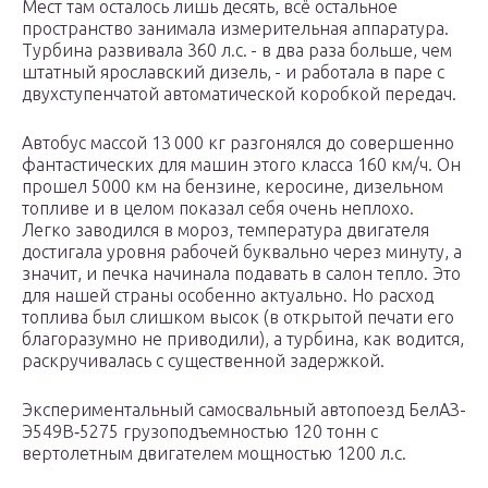
Мест там осталось лишь десять, всё остальное
пространство занимала измерительная аппаратура.
Турбина развивала 360 л.с. - в два раза больше, чем
штатный ярославский дизель, - и работала в паре с
двухступенчатой автоматической коробкой передач.
Автобус массой 13 000 кг разгонялся до совершенно
фантастических для машин этого класса 160 км/ч. Он
прошел 5000 км на бензине, керосине, дизельном
топливе и в целом показал себя очень неплохо.
Легко заводился в мороз, температура двигателя
достигала уровня рабочей буквально через минуту, а
значит, и печка начинала подавать в салон тепло. Это
для нашей страны особенно актуально. Но расход
топлива был слишком высок (в открытой печати его
благоразумно не приводили), а турбина, как водится,
раскручивалась с существенной задержкой.
Экспериментальный самосвальный автопоезд БелАЗ-
Э549В‑5275 грузоподъемностью 120 тонн с
вертолетным двигателем мощностью 1200 л.с.