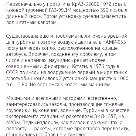
Первоначально у прототипа КрАЗ-Э260Е 1972 года с
газовой турбиной ГАЗ‑99ДМ мощностью 350 л.с. был
длинный «нос». Потом установку сумели разместить
под штатным капотом.
Существовала еще и проблема пыли, очень вредной
для турбины, поэтому воздух в двигатель НАМИ‑053
поступал через сопло, расположенное на крыше
автобуса. Впрочем, позднее эту проблему, в том
числе и на танках, научились решать более
совершенными фильтрами. Кстати, в 1976 году в
СССР приняли на вооружение первый в мире танк с
газотурбинной силовой установкой мощностью 1000
л.с. - Т‑80. Но вернемся к колесным машинам.
Мощными и всеядными моторами, естественно,
заинтересовались заводы, производящие тяжелые
грузовики, и, конечно, военные. Турбины в качестве
эксперимента ставили на ракетовозы ЗИЛ‑135Г, на
МАЗы. Ведь «изделия», как писали в документах, а
попросту — ракеты, которые предстояло перевозить,
становились всё больше и тяжелее.