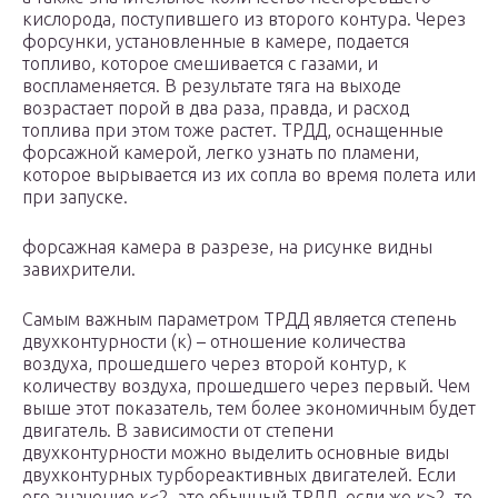
кислорода, поступившего из второго контура. Через
форсунки, установленные в камере, подается
топливо, которое смешивается с газами, и
воспламеняется. В результате тяга на выходе
возрастает порой в два раза, правда, и расход
топлива при этом тоже растет. ТРДД, оснащенные
форсажной камерой, легко узнать по пламени,
которое вырывается из их сопла во время полета или
при запуске.
форсажная камера в разрезе, на рисунке видны
завихрители.
Самым важным параметром ТРДД является степень
двухконтурности (к) – отношение количества
воздуха, прошедшего через второй контур, к
количеству воздуха, прошедшего через первый. Чем
выше этот показатель, тем более экономичным будет
двигатель. В зависимости от степени
двухконтурности можно выделить основные виды
двухконтурных турбореактивных двигателей. Если
его значение к<2, это обычный ТРДД, если же к>2, то