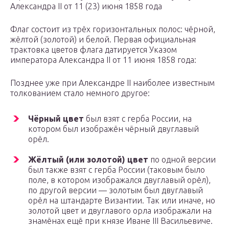
Александра II от 11 (23) июня 1858 года
Флаг состоит из трёх горизонтальных полос: чёрной,
жёлтой (золотой) и белой. Первая официальная
трактовка цветов флага датируется Указом
императора Александра II от 11 июня 1858 года:
Позднее уже при Александре II наиболее известным
толкованием стало немного другое:
Чёрный цвет
был взят с герба России, на
котором был изображён чёрный двуглавый
орёл.
Жёлтый (или золотой) цвет
по одной версии
был также взят с герба России (таковым было
поле, в котором изображался двуглавый орёл),
по другой версии — золотым был двуглавый
орёл на штандарте Византии. Так или иначе, но
золотой цвет и двуглавого орла изображали на
знамёнах ещё при князе Иване III Васильевиче.