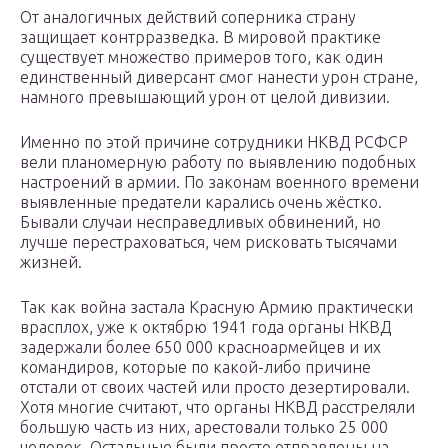
От аналогичных действий соперника страну
защищает контрразведка. В мировой практике
существует множество примеров того, как один
единственный диверсант смог нанести урон стране,
намного превышающий урон от целой дивизии.
Именно по этой причине сотрудники НКВД РСФСР
вели планомерную работу по выявлению подобных
настроений в армии. По законам военного времени
выявленные предатели карались очень жёстко.
Бывали случаи несправедливых обвинений, но
лучше перестраховаться, чем рисковать тысячами
жизней.
Так как война застала Красную Армию практически
врасплох, уже к октябрю 1941 года органы НКВД
задержали более 650 000 красноармейцев и их
командиров, которые по какой-либо причине
отстали от своих частей или просто дезертировали.
Хотя многие считают, что органы НКВД расстреляли
большую часть из них, арестовали только 25 000
человек. Остальные были просто отправлены на