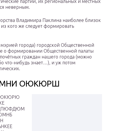
тические партий, их региональных и местных
тся неверным.
орства Владимира Паклина наиболее близок
 из кого же следует формировать
 мэрией города) городской Общественной
осе о формировании Общественной палаты
о почётных граждан нашего города (можно
бо что-нибудь знает…), и уж потом
тических.
ММНИ ОЮКЮРШ
 ОЮКЮРЮ
ХЕ
 ЦПЮФДЮМ
ЦЮМНБ
ЦН
НКЕЕ