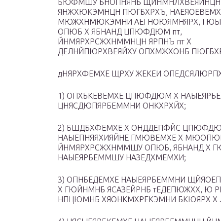
БЮФМШУ БНОПНЯНБ ЩЙНМНЛХВЕЯЙНЦН
ЯНЖХЮКЭМНЦН ПЮГБХРХЪ, НАЕЯОЕВЕМ
МЮЖХНМЮКЭМНИ АЕГНОЮЯМНЯРХ, ГЮ
ОПЮБ Х ЯБНАНД ЦПЮФДЮМ пт,
ЙНМЯРХРСЖХНММНЦН ЯРПНЪ пт Х
ДЕЛНЙПЮРХВЕЯЙХУ ОПХМЖХОНБ ПЮГБХР
дНЯРХФЕМХЕ ЩРХУ ЖЕКЕИ ОПЕДСЯЛЮРП
1) ОПХБКЕВЕМХЕ ЦПЮФДЮМ Х НАЫЕЯРБ
ЦНЯСДЮПЯРБЕММНИ ОНКХРХЙХ;
2) БШДБХФЕМХЕ Х ОНДДЕПФЙС ЦПЮФДЮ
НАЫЕПНЯЯХИЯЙНЕ ГМЮВЕМХЕ Х МЮОП
ЙНМЯРХРСЖХНММШУ ОПЮБ, ЯБНАНД Х 
НАЫЕЯРБЕММШУ НАЗЕДХМЕМХИ;
3) ОПНБЕДЕМХЕ НАЫЕЯРБЕММНИ ЩЙЯОЕ
Х ГЮЙНМНБ ЯСАЗЕЙРНБ тЕДЕПЮЖХХ, 
НПЦЮМНБ ХЯОНКМХРЕКЭМНИ БКЮЯРХ Х