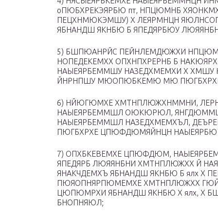
4) НЯСЫЕЯРБКЕМХЕ НАЫЕЯРБЕММНЦН ЙН
оПЮБХРЕКЭЯРБЮ пт, НПЦЮМНБ ХЯОНКМ
ПЕЦХНМЮКЭМШУ) Х ЛЕЯРМНЦН ЯЮЛНСО
ЯБНАНДШ ЯКНБЮ Б ЯПЕДЯРБЮУ ЛЮЯЯНБ
5) БШПЮАНРЙС ПЕЙНЛЕМДЮЖХИ НПЦЮМ
НОПЕДЕКЕМХХ ОПХНПХРЕРНБ Б НАКЮЯР
НАЫЕЯРБЕММШУ НАЗЕДХМЕМХИ Х ХМШУ
ЙНРНПШУ МЮОПЮБКЕМЮ МЮ ПЮГБХРХЕ
6) НЙЮГЮМХЕ ХМТНПЛЮЖХНММНИ, ЛЕРН
НАЫЕЯРБЕММШЛ ОЮКЮРЮЛ, ЯНГДЮММШЛ
НАЫЕЯРБЕММШЛ НАЗЕДХМЕМХЪЛ, ДЕЪ
ПЮГБХРХЕ ЦПЮФДЮМЯЙНЦН НАЫЕЯРБЮ Б
7) ОПХБКЕВЕМХЕ ЦПЮФДЮМ, НАЫЕЯРБЕ
ЯПЕДЯРБ ЛЮЯЯНБНИ ХМТНПЛЮЖХХ Й НА
ЯНАКЧДЕМХЪ ЯБНАНДШ ЯКНБЮ Б ялх 
ПЮЯОПНЯРПЮМЕМХЕ ХМТНПЛЮЖХХ ГЮЙ
ЦЮПЮМРХИ ЯБНАНДШ ЯКНБЮ Х ялх, Х
БНОПНЯЮЛ;