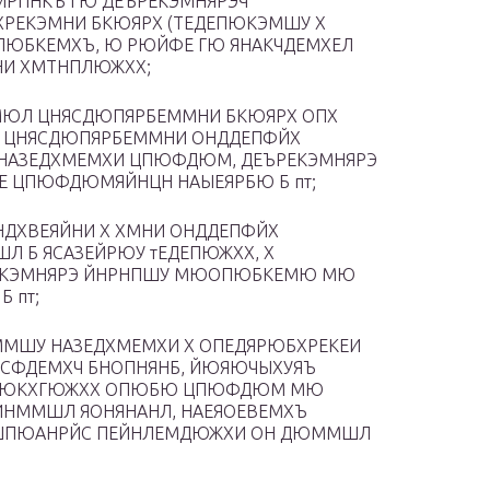
МРПНКЪ ГЮ ДЕЪРЕКЭМНЯРЭЧ
ХРЕКЭМНИ БКЮЯРХ (ТЕДЕПЮКЭМШУ Х
ПЮБКЕМХЪ, Ю РЮЙФЕ ГЮ ЯНАКЧДЕМХЕЛ
НИ ХМТНПЛЮЖХХ;
ЮЛ ЦНЯСДЮПЯРБЕММНИ БКЮЯРХ ОПХ
Х ЦНЯСДЮПЯРБЕММНИ ОНДДЕПФЙХ
 НАЗЕДХМЕМХИ ЦПЮФДЮМ, ДЕЪРЕКЭМНЯРЭ
 ЦПЮФДЮМЯЙНЦН НАЫЕЯРБЮ Б пт;
ДХВЕЯЙНИ Х ХМНИ ОНДДЕПФЙХ
 Б ЯСАЗЕЙРЮУ тЕДЕПЮЖХХ, Х
РЕКЭМНЯРЭ ЙНРНПШУ МЮОПЮБКЕМЮ МЮ
 пт;
ММШУ НАЗЕДХМЕМХИ Х ОПЕДЯРЮБХРЕКЕИ
ЯСФДЕМХЧ БНОПНЯНБ, ЙЮЯЮЧЫХУЯЪ
Х ПЕЮКХГЮЖХХ ОПЮБЮ ЦПЮФДЮМ МЮ
НММШЛ ЯОНЯНАНЛ, НАЕЯОЕВЕМХЪ
 БШПЮАНРЙС ПЕЙНЛЕМДЮЖХИ ОН ДЮММШЛ