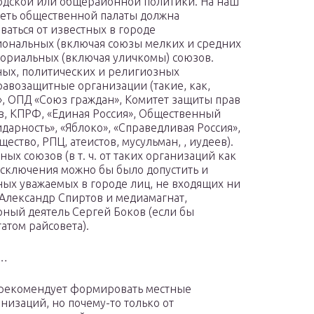
дской или общерайонной политики. На наш
реть общественной палаты должна
аться от известных в городе
ональных (включая союзы мелких и средних
ориальных (включая уличкомы) союзов.
ных, политических и религиозных
равозащитные организации (такие, как,
, ОПД «Союз граждан», Комитет защиты прав
в, КПРФ, «Единая Россия», Общественный
арность», «Яблоко», «Справедливая Россия»,
ство, РПЦ, атеистов, мусульман, , иудеев).
ых союзов (в т. ч. от таких организаций как
исключения можно бы было допустить и
ых уважаемых в городе лиц, не входящих ни
 Александр Спиртов и медиамагнат,
ный деятель Сергей Боков (если бы
атом райсовета).
я…
 рекомендует формировать местные
изаций, но почему-то только от