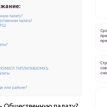
жание:
ную палату?
ственная палата?
ЮРШ
Сро
при
пр
аты?
Стр
сов
УЮМХГЛ ТНПЛХПНБЮМХЪ
счи
алаты
де или районе?
ь Общественную палату?