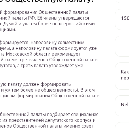
ой формирования Общественной палаты
150
нной палаты РФ. Её члены утверждаются
й Думой и уж тем более не всероссийскими
ациями.
 формируется наполовину совместным
думы, а наполовину палата формируется уже
ата Московской области рекомендует
й схеме: треть членов Общественной палаты
утатов, а треть палата утверждает уже
Как
пер
ную палату должен формировать
 и уж тем более не общественность). В этом
ринципом формирования Общественной палаты
Neb
Общественной палаты подбирает специальная
х из представителей депутатского корпуса и
членов Общественной палаты именно совет