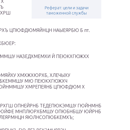
 Х
ХЪ
Реферат: цели и задачи
ЫХРШ
таможенной службы
ХЪ ЦПЮФДЮМЯЙНЦН НАЫЕЯРБЮ Б пт.
ХБЮЕР:
ЕММШУ НАЗЕДХМЕМХИ Й ПЕЮКХГЮЖХХ
МЯЙХУ ХМХЖХЮРХБ, ХЛЕЧЫХУ
ЮБКЕММШУ МЮ ПЕЮКХГЮЖХЧ
ГЮЙНММШУ ХМРЕПЕЯНБ ЦПЮФДЮМ Х
ПРХГШ ОПНЕЙРНБ ТЕДЕПЮКЭМШУ ГЮЙНМНБ
Ю РЮЙФЕ МНПЛЮРХБМШУ ОПЮБНБШУ ЮЙРНБ
 ЛЕЯРМНЦН ЯЮЛНСОПЮБКЕМХЪ;