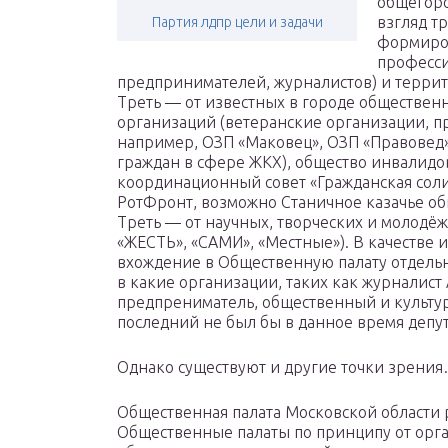
общегоро
взгляд т
Партия лдпр цели и задачи
формиров
професси
предпринимателей, журналистов) и террит
Треть — от известных в городе обществен
организаций (ветеранские организации, п
например, ОЗП «Маковец», ОЗП «Правовед»
граждан в сфере ЖКХ), общество инвалидо
координационный совет «Гражданская солид
РотФронт, возможно Станичное казачье обще
Треть — от научных, творческих и молодёжн
«ЖЕСТЬ», «САМИ», «Местные»). В качестве 
вхождение в Общественную палату отдельн
в какие организации, таких как журналист
предпрениматель, общественный и культур
последний не был бы в данное время депут
Однако существуют и другие точки зрени
Общественная палата Московской области
Общественные палаты по принципу от орган