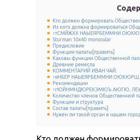
Содер
Кто должен формировать Обществен
Из кого должна формироваться Обще
↑тСМЙЖХХ НАЫЕЯРБЕММНИ ОЮК
Sturman 10х40 monocular
Предисловие
Функции палаты[править]
Каковы функции Общественной пал
Древние ремесла
КОММЕНТАРИЙ ИВАН ЧАЙ.
↑яНБЕР НАЫЕЯРБЕММНИ ОЮКЮРШ
Рекомендации
↑гЮЙНМНДЮРЕКЭМЮЪ АЮГЮ, ЛЕ
Количество членов Общественной п
Функции и структура
Состав палаты[править]
Нужен ли такой орган в нашем горо
Кто должен формироват