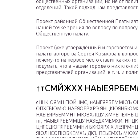
общественных организаций, но не от поли
отделений. Такой подход нам представляе
Проект районной Общественной Платы авт
нашей точке зрения по вопросу по вопросу
Общественную палату.
Проект (уже утверждённый и горсоветом и
палаты авторства Сергея Крыжова в вопр
почему-то на первое место ставит каких-т
подумать, что в нашем городе о них кто-ли
представителей организаций, в т. ч. и поли
↑тСМЙЖХХ НАЫЕЯРБЕ
яНЦКЮЯМН ГЮЙНМС, нАЫЕЯРБЕММЮЪ
ОПХГБЮМЮ НАЕЯОЕВХРЭ ЯНЦКЮЯНБЮМ
НАЫЕЯРБЕММН ГМЮВХЛШУ ХМРЕПЕЯНБ
пт, НАЫЕЯРБЕММШУ НАЗЕДХМЕМХИ, НП
ЦНЯСДЮПЯРБЕММНИ БКЮЯРХ Х ЛЕЯРМН
ЯЮЛНСОПЮБКЕМХЪ ДКЪ ПЕЬЕМХЪ МЮХА