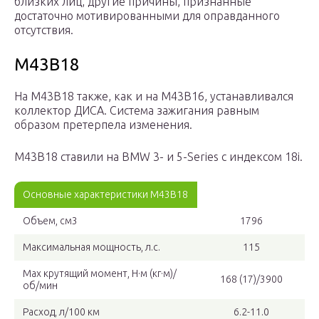
близких лиц, другие причины, признанные
достаточно мотивированными для оправданного
отсутствия.
M43B18
На M43B18 также, как и на M43B16, устанавливался
коллектор ДИСА. Система зажигания равным
образом претерпела изменения.
M43B18 ставили на BMW 3- и 5-Series с индексом 18i.
Основные характеристики M43B18
Объем, см3
1796
Максимальная мощность, л.с.
115
Max крутящий момент, Н·м (кг·м)/
168 (17)/3900
об/мин
Расход, л/100 км
6.2-11.0