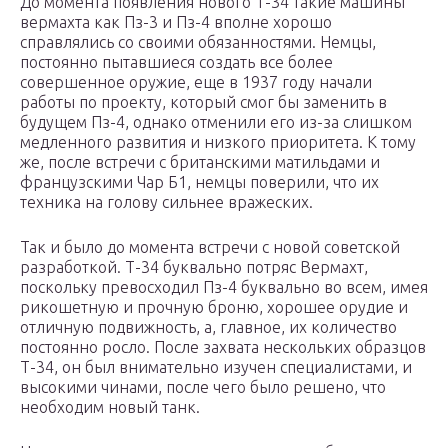
До момента появления нового Т-34 такие машины
вермахта как Пз-3 и Пз-4 вполне хорошо
справлялись со своими обязанностями. Немцы,
постоянно пытавшиеся создать все более
совершенное оружие, еще в 1937 году начали
работы по проекту, который смог бы заменить в
будущем Пз-4, однако отменили его из-за слишком
медленного развития и низкого приоритета. К тому
же, после встречи с британскими матильдами и
французскими Чар Б1, немцы поверили, что их
техника на голову сильнее вражеских.
Так и было до момента встречи с новой советской
разработкой. Т-34 буквально потряс Вермахт,
поскольку превосходил Пз-4 буквально во всем, имея
рикошетную и прочную броню, хорошее орудие и
отличную подвижность, а, главное, их количество
постоянно росло. После захвата нескольких образцов
Т-34, он был внимательно изучен специалистами, и
высокими чинами, после чего было решено, что
необходим новый танк.