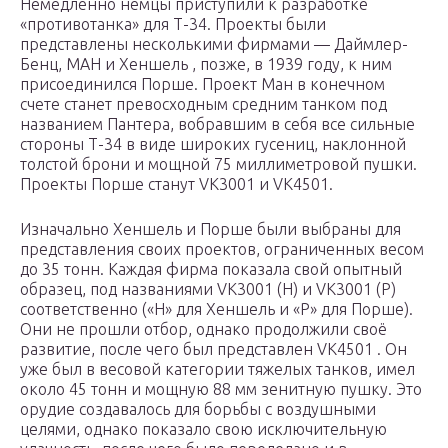
Немедленно немцы приступили к разработке
«противотанка» для Т-34. Проекты были
представлены несколькими фирмами — Даймлер-
Бенц, МАН и Хеншель , позже, в 1939 году, к ним
присоединился Порше. Проект Ман в конечном
счете станет превосходным средним танком под
названием Пантера, вобравшим в себя все сильные
стороны Т-34 в виде широких гусениц, наклонной
толстой брони и мощной 75 миллиметровой пушки.
Проекты Порше станут VK3001 и VK4501.
Изначально Хеншель и Порше были выбраны для
представления своих проектов, ограниченных весом
до 35 тонн. Каждая фирма показала свой опытный
образец, под названиями VK3001 (H) и VK3001 (P)
соответственно («H» для Хеншель и «P» для Порше).
Они не прошли отбор, однако продолжили своё
развитие, после чего был представлен VK4501 . Он
уже был в весовой категории тяжелых танков, имел
около 45 тонн и мощную 88 мм зенитную пушку. Это
орудие создавалось для борьбы с воздушными
целями, однако показало свою исключительную