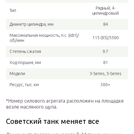
Рядный, 4-
Тип
цилиндровый
Диаметр цилиндра, мм
84
Максимальная мощность, л.с. (кВт)/
115 (85)/5500
об/мин
Степень сжатия
9.7
Ход поршня, мм
81
Модели
3-Series, 5-Series
Ресурс, тыс. км
300+
*Номер силового агрегата расположен на площадке
возле масляного щупа.
Советский танк меняет все