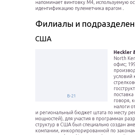
напоминает винтовку M4, используемую ост
идентификацию пулеметчика врагом .
Филиалы и подразделен
США
Heckler &
North Ken
офис; 199
производ
условий 
стрелков
госструк
поставка
B-21
говоря, 
налоги о
и региональный бюджет штата по месту р
мощностей), для участия в программах ра
структур в США был специально создан ам
компании, инкорпорированной по законам