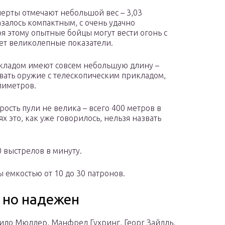
перты отмечают небольшой вес – 3,03
азалось компактным, с очень удачно
я этому опытные бойцы могут вести огонь с
ет великолепные показатели.
ладом имеют совсем небольшую длину –
вать оружие с телескопическим прикладом,
лиметров.
рость пули не велика – всего 400 метров в
х это, как уже говорилось, нельзя назвать
0 выстрелов в минуту.
 емкостью от 10 до 30 патронов.
 но надежен
ило Мюллер, Манфред Гухринг, Георг Зайдль,