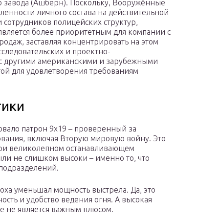
о завода (Ашберн). Поскольку, Вооружённые
ленности личного состава на действительной
и сотрудников полицейских структур,
является более приоритетным для компании с
родаж, заставляя концентрировать на этом
следовательских и проектно-
 с другими американскими и зарубежными
угой для удовлетворения требованиям
тики
овало патрон 9х19 – проверенный за
ования, включая Вторую мировую войну. Это
при великолепном останавливающем
ли не слишком высоки – именно то, что
цподразделений.
оха уменьшал мощность выстрела. Да, это
ость и удобство ведения огня. А высокая
се не является важным плюсом.