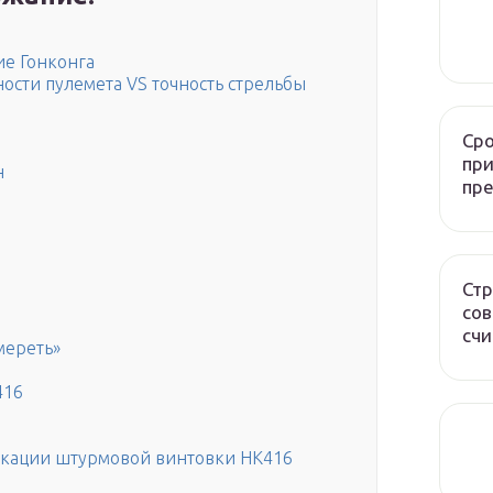
ие Гонконга
ости пулемета VS точность стрельбы
Сро
при
н
пр
Стр
сов
счи
мереть»
416
кации штурмовой винтовки HK416