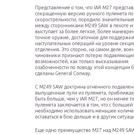
Представление о том, что IAR M27 представ
сокращенную версию ручного пулемета по
скорострельности, породило значительны
между сторонниками M249 SAW в пехоте и 
выступает за более легкое, более маневре
точное оружие, достаточное для поддержк
наступательных операций на уровне секци
отделения. Это спорно, на самом деле, во
чиновники признают потерю подавляющих
возможностей, как только высказывания
озабоченности по поводу этой концепции 
сделаны General Conway.
С M249 SAW доктрина огненного подавлени
выпущенные пули из пулемета, приближают
быть больше, чем у IAR M27, но он менее 
пулемета заключается в том, что с больше
необходимо использовать меньшее количес
оставаться в бою дольше и в других ситуаци
Еще одно преимущество M27 над M249 SAW 