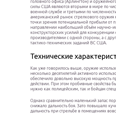
головного офиса (Арлингтон) и оружейног
силы США являются вторыми в мире по чис
военной службе и третьими по численност
американский рынок стрелкового оружия 
точки зрения потенциальной прибыли от п
направлении наибольший объём научно-ис
конструкторских усилий для конкуренции
производителями с одной стороны, а с др
тактико-технических заданий ВС США.
Технические характерис
Как уже говорилось выше, оружие использ
несколько десятилетий активного использ
обеспечило довольно высокую мощность 
действии. При этом пробивные свойства бы
нужно как полицейским, так и бойцам спе
Однако сравнительно маленький запас пор
снижало дальность боя. Зато повышало кучн
дальность при стрельбе в помещениях вов