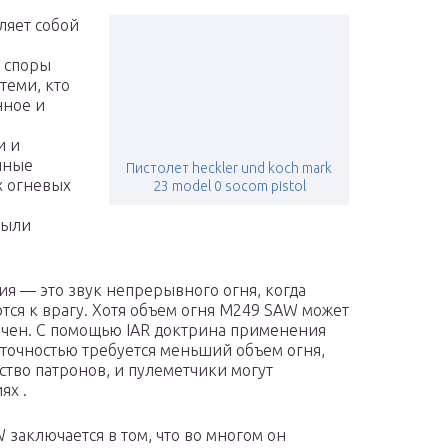
ляет собой
е споры
теми, кто
нное и
и
и и
енные
Пистолет heckler und koch mark
 огневых
23 model 0 socom pistol
были
я — это звук непрерывного огня, когда
ся к врагу. Хотя объем огня M249 SAW может
точен. С помощью IAR доктрина применения
й точностью требуется меньший объем огня,
тво патронов, и пулеметчики могут
ях .
заключается в том, что во многом он