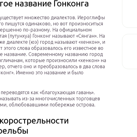
угое название Гонконга
существует множество диалектов. Иероглифы
го пишутся одинаково, но вот произноситься
вершенно по-разному. На официальном
тая (путунхуа) Гонконг называют «Сянган». На
же диалекте (юэ) город называют «хенкон», и
т этого слова образовалось его известное во
е название. Современному названию город
нгличанам, которые произносили «хенкон» на
ер, отчего оно и преобразовалось в два слова
 «конг». Именно это название и было
 переводятся как «благоухающая гавань».
 называть из-за многочисленных торговцев
ми, облюбовавшими побережье острова.
корострельности
трельбы