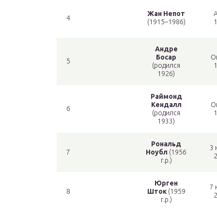
Жан Непот
4
(1915–1986)
1
Андре
Босар
О
5
(родился
1
1926)
Раймонд
Кендалл
О
6
(родился
1
1933)
Рональд
3 
7
Ноубл
(1956
2
г.р.)
Юрген
7 
8
Шток
(1959
2
г.р.)