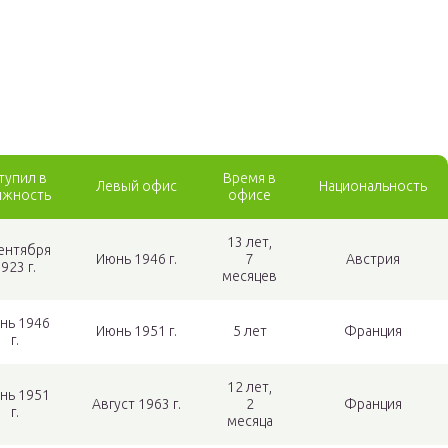
тупил в
Время в
Левый офис
Национальность
лжность
офисе
13 лет,
сентября
Июнь 1946 г.
7
Австрия
923 г.
месяцев
нь 1946
Июнь 1951 г.
5 лет
Франция
г.
12 лет,
нь 1951
Август 1963 г.
2
Франция
г.
месяца