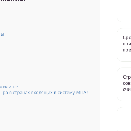
ты
Сро
при
пр
Стр
сов
м или нет
счи
 ipa в странах входящих в систему МПА?