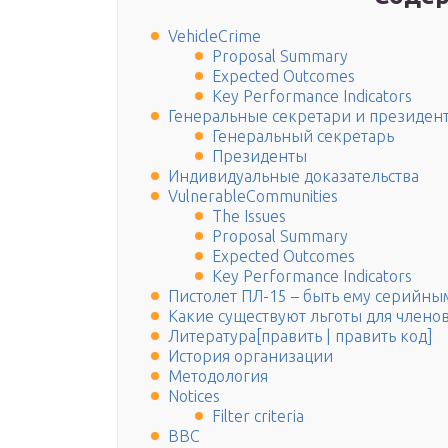
VehicleCrime
Proposal Summary
Expected Outcomes
Key Performance Indicators
Генеральные секретари и президен
Генеральный секретарь
Президенты
Индивидуальные доказательства
VulnerableCommunities
The Issues
Proposal Summary
Expected Outcomes
Key Performance Indicators
Пистолет ПЛ-15 – быть ему серийны
Какие существуют льготы для членов
Литература[править | править код]
История организации
Методология
Notices
Filter criteria
ВВС