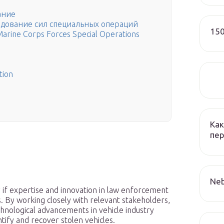
ание
ндование сил специальных операций
150
rine Corps Forces Special Operations
tion
Как
пер
Neb
ly if expertise and innovation in law enforcement
s. By working closely with relevant stakeholders,
hnological advancements in vehicle industry
tify and recover stolen vehicles.