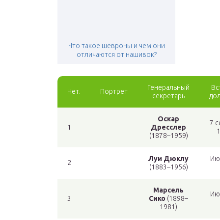
Что такое шевроны и чем они
отличаются от нашивок?
Генеральный
Вс
Нет.
Портрет
секретарь
до
Оскар
7 
1
Дресслер
1
(1878–1959)
Луи Дюклу
Ию
2
(1883–1956)
Марсель
Ию
3
Сико
(1898–
1981)