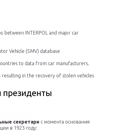
ips between INTERPOL and major car
otor Vehicle (SMV) database
untries to data from car manufacturers.
resulting in the recovery of stolen vehicles
и президенты
ьные секретари
с момента основания
ции в 1923 году: