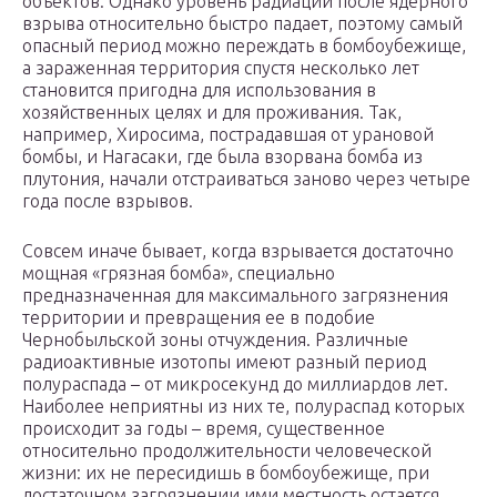
объектов. Однако уровень радиации после ядерного
взрыва относительно быстро падает, поэтому самый
опасный период можно переждать в бомбоубежище,
а зараженная территория спустя несколько лет
становится пригодна для использования в
хозяйственных целях и для проживания. Так,
например, Хиросима, пострадавшая от урановой
бомбы, и Нагасаки, где была взорвана бомба из
плутония, начали отстраиваться заново через четыре
года после взрывов.
Совсем иначе бывает, когда взрывается достаточно
мощная «грязная бомба», специально
предназначенная для максимального загрязнения
территории и превращения ее в подобие
Чернобыльской зоны отчуждения. Различные
радиоактивные изотопы имеют разный период
полураспада – от микросекунд до миллиардов лет.
Наиболее неприятны из них те, полураспад которых
происходит за годы – время, существенное
относительно продолжительности человеческой
жизни: их не пересидишь в бомбоубежище, при
достаточном загрязнении ими местность остается