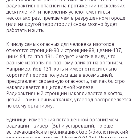
радиоактивно опасной на протяжении нескольких
десятилетий, и поколения успеют смениться
несколько раз, прежде чем в разрушенном городе
(или на другой территории) снова можно будет
работать и жить.
К числу самых опасных для человека изотопов
относятся стронций-90 и стронций-89, цезий-137,
цинк-64, тантал-181. Следует иметь в виду, что
разные изотопы по-разному влияют на организм.
Например, йод-131, хоть и имеет относительно
короткий период полураспада в восемь дней,
представляет серьезную опасность, так как быстро
накапливается в щитовидной железе.
Радиоактивный стронций накапливается в костях,
цезий – в мышечных тканях, углерод распределяется
по всему организму.
Единицы измерения поглощенной организмом
радиации – зиверт (Зв) и устаревший, но еще
встречающийся в публикациях бэр («биологический