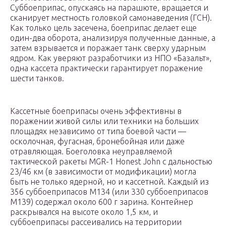
Суббоеприпас, опускаясь на парашюте, вращается и
сканирует местность головкой самонаведения (ГСН).
Как только цель засечена, боеприпас делает еще
один-два оборота, анализируя полученные данные, а
затем взрывается и поражает танк сверху ударным
ядром. Как уверяют разработчики из НПО «Базальт»,
одна кассета практически гарантирует поражение
шести танков.
Кассетные боеприпасы очень эффективны в
поражении живой силы или техники на больших
площадях независимо от типа боевой части —
осколочная, фугасная, бронебойная или даже
отравляющая. Боеголовка неуправляемой
тактической ракеты MGR-1 Honest John с дальностью
23/46 км (в зависимости от модификации) могла
быть не только ядерной, но и кассетной. Каждый из
356 суббоеприпасов M134 (или 330 суббоеприпасов
M139) содержал около 600 г зарина. Контейнер
раскрывался на высоте около 1,5 км, и
суббоеприпасы рассеивались на территории