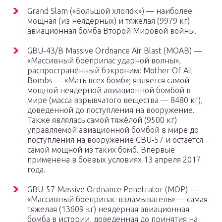
Grand Slam («Большой хлопо́к») — наиболее
мощная (из неядерных) и тяжёлая (9979 кг)
авиационная бомба Второй Мировой войны.
GBU-43/B Massive Ordnance Air Blast (MOAB) —
«Массивный боеприпас ударной волны»,
распространённый бэкроним: Mother Of All
Bombs — «Мать всех бомб»; является самой
мощной неядерной авиационной бомбой в
мире (масса взрывчатого вещества — 8480 кг),
доведенной до поступления на вооружение.
Также являлась самой тяжёлой (9500 кг)
управляемой авиационной бомбой в мире до
поступления на вооружение GBU-57 и остается
самой мощной из таких бомб. Впервые
применена в боевых условиях 13 апреля 2017
года.
GBU-57 Massive Ordnance Penetrator (MOP) —
«Массивный боеприпас-взламыватель» — самая
тяжелая (13609 кг) неядерная авиационная
бомба в истории, доведенная до принятия на