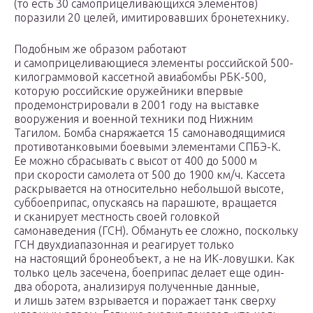
(то есть 30 самоприцеливающихся элементов)
поразили 20 целей, имитировавших бронетехнику.
Подобным же образом работают
и самоприцеливающиеся элементы российской 500-
килограммовой кассетной авиабомбы РБК-500,
которую российские оружейники впервые
продемонстрировали в 2001 году на выставке
вооружения и военной техники под Нижним
Тагилом. Бомба снаряжается 15 самонаводящимися
противотанковыми боевыми элементами СПБЭ-К.
Ее можно сбрасывать с высот от 400 до 5000 м
при скорости самолета от 500 до 1900 км/ч. Кассета
раскрывается на относительно небольшой высоте,
суббоеприпас, опускаясь на парашюте, вращается
и сканирует местность своей головкой
самонаведения (ГСН). Обмануть ее сложно, поскольку
ГСН двухдиапазонная и реагирует только
на настоящий бронеобъект, а не на ИК-ловушки. Как
только цель засечена, боеприпас делает еще один-
два оборота, анализируя полученные данные,
и лишь затем взрывается и поражает танк сверху