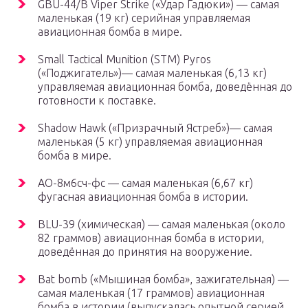
GBU-44/B Viper Strike («Удар Гадюки») — самая
маленькая (19 кг) серийная управляемая
авиационная бомба в мире.
Small Tactical Munition (STM) Pyros
(«Поджигатель»)— самая маленькая (6,13 кг)
управляемая авиационная бомба, доведённая до
готовности к поставке.
Shadow Hawk («Призрачный Ястреб»)— самая
маленькая (5 кг) управляемая авиационная
бомба в мире.
АО-8м6сч-фс — самая маленькая (6,67 кг)
фугасная авиационная бомба в истории.
BLU-39 (химическая) — самая маленькая (около
82 граммов) авиационная бомба в истории,
доведённая до принятия на вооружение.
Bat bomb («Мышиная бомба», зажигательная) —
самая маленькая (17 граммов) авиационная
бомба в истории (выпускалась опытной серией,