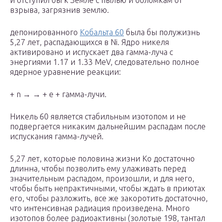
и отступил бы к Земле с пылью и обломкам от
взрыва, загрязнив землю.
депонированного
Кобальта 60
была бы полужизнь
5,27 лет, распадающихся в Ni. Ядро никеля
активировано и испускает два гамма-луча с
энергиями 1.17 и 1.33 MeV, следовательно полное
ядерное уравнение реакции:
+ n → → + e + гамма-лучи.
Никель 60 является стабильным изотопом и не
подвергается никаким дальнейшим распадам после
испускания гамма-лучей.
5,27 лет, которые половина жизни Ко достаточно
длинна, чтобы позволить ему улаживать перед
значительным распадом, произошли, и для него,
чтобы быть непрактичными, чтобы ждать в приютах
его, чтобы разложить, все же закоротить достаточно,
что интенсивная радиация произведена. Много
изотопов более радиоактивны (золотые 198, тантал