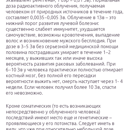
эквивалент рентгена», 1 бэр = 0,01 Зв). Нормальная
доза радиоактивного облучения, получаемая
человеком от природных источников в течение года,
составляет 0,0035−0,005 Зв. Облучение в 1Зв – это
нижний порог развития лучевой болезни:
существенно слабеет иммунитет, ухудшается
самочувствие, возможны кровотечения, выпадение
волос и возникновение мужского бесплодия. При
дозе в 3−5 Зв без серьезной медицинской помощи
половина пострадавших умирает в течение 1−2
месяцев, у выживших так или иначе высока
вероятность развития раковых заболеваний. При
6−10 Зв у человека практически полностью отмирает
костный мозг, без полной его пересадки
вероятности выжить нет, смерть наступает через 1- 4
недели. Если человек получил более 10 Зв, спасти
его невозможно.
Кроме соматических (то есть возникающих
непосредственно у облученного человека)
последствий имеют место еще и генетические –
проявляющиеся у его потомства. Следует иметь в
виду, что уже при относительно небольшой дозе