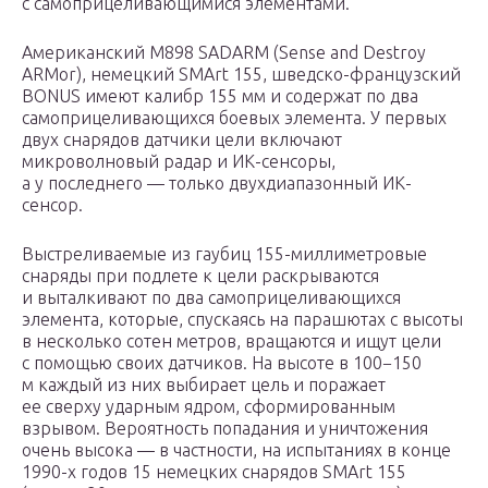
с самоприцеливающимися элементами.
Американский М898 SADARM (Sense and Destroy
ARMor), немецкий SMArt 155, шведско-французский
BONUS имеют калибр 155 мм и содержат по два
самоприцеливающихся боевых элемента. У первых
двух снарядов датчики цели включают
микроволновый радар и ИК-сенсоры,
а у последнего — только двухдиапазонный ИК-
сенсор.
Выстреливаемые из гаубиц 155-миллиметровые
снаряды при подлете к цели раскрываются
и выталкивают по два самоприцеливающихся
элемента, которые, спускаясь на парашютах с высоты
в несколько сотен метров, вращаются и ищут цели
с помощью своих датчиков. На высоте в 100−150
м каждый из них выбирает цель и поражает
ее сверху ударным ядром, сформированным
взрывом. Вероятность попадания и уничтожения
очень высока — в частности, на испытаниях в конце
1990-х годов 15 немецких снарядов SMArt 155