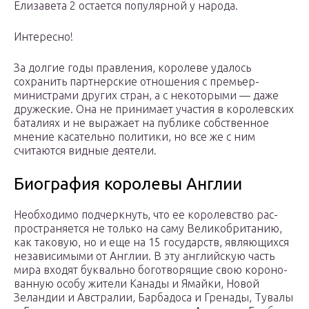
Елизавета 2 остается популярной у народа.
Интересно!
За долгие годы правления, королеве удалось
сохранить партнерские отношения с премьер-
министрами других стран, а с некоторыми — даже
дружеские. Она не принимает участия в королевских
баталиях и не выражает на публике собственное
мнение касательно политики, но все же с ним
считаются видные деятели.
Биография королевы Англии
Необ­хо­ди­мо под­черк­нуть, что ее коро­лев­ство рас­
про­стра­ня­ет­ся не толь­ко на саму Вели­ко­бри­та­нию,
как тако­вую, но и еще на 15 госу­дарств, явля­ю­щих­ся
неза­ви­си­мы­ми от Англии. В эту англий­скую часть
мира вхо­дят бук­валь­но бого­тво­ря­щие свою коро­но­
ван­ную осо­бу жите­ли Кана­ды и Ямай­ки, Новой
Зелан­дии и Австра­лии, Бар­ба­до­са и Гре­на­ды, Тува­лы