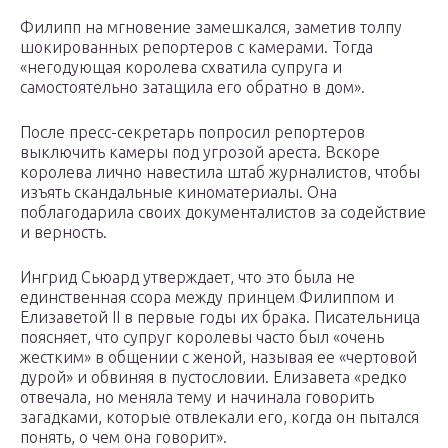
Филипп на мгновение замешкался, заметив толпу
шокированных репортеров с камерами. Тогда
«негодующая королева схватила супруга и
самостоятельно затащила его обратно в дом».
После пресс-секретарь попросил репортеров
выключить камеры под угрозой ареста. Вскоре
королева лично навестила штаб журналистов, чтобы
изъять скандальные киноматериалы. Она
поблагодарила своих документалистов за содействие
и верность.
Ингрид Сьюард утверждает, что это была не
единственная ссора между принцем Филиппом и
Елизаветой II в первые годы их брака. Писательница
поясняет, что супруг королевы часто был «очень
жестким» в общении с женой, называя ее «чертовой
дурой» и обвиняя в пустословии. Елизавета «редко
отвечала, но меняла тему и начинала говорить
загадками, которые отвлекали его, когда он пытался
понять, о чем она говорит».