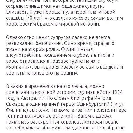
С мужем Филиппом, вскоре оставившим службу и
сосредоточившимся на поддержке супруги,
Елизавета II уже перешагнула порог платиновой
свадьбы (70 лет), что сделало их союз самым долгим
королевским браком в мировой истории.
Однако отношения супругов далеко не всегда
развивались безоблачно. Одно время, страдая от
жизни на вторых ролях, Филипп начал
злоупотреблять посещением клубов, а в итоге и
вовсе отправился в годовое турне на яхте
«Британия», вынудив Елизавету оставить все дела и
вернуть наконец его на родину.
В каких выражениях она это делала, можно
представить из одной истории, случившейся в 1954
году в Австралии. По словам биографа Ингрид
Сьюард, в один из дней герцог Эдинбургский (титул
Филиппа) выскочил из дома, а «за ним полетели пара
теннисных туфель с ракеткой». Затем в дверях
появилась разъяренная королева, которая грозно
потребовала, чтобы муж немедленно зашел обратно.