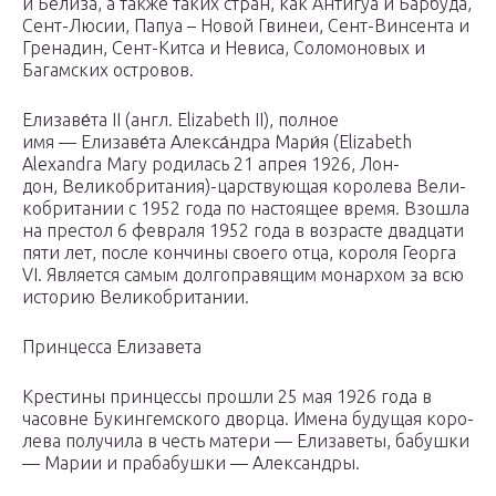
и Бели­за, а так­же таких стран, как Анти­гуа и Бар­бу­да,
Сент-Люсии, Папуа – Новой Гви­неи, Сент-Вин­сен­та и
Гре­на­дин, Сент-Кит­са и Неви­са, Соло­мо­но­вых и
Багам­ских островов.
Елизаве́та II (англ. Elizabeth II), пол­ное
имя — Елизаве́та Алекса́ндра Мари́я (Elizabeth
Alexandra Mary роди­лась 21 апрея 1926, Лон­
дон, Великобритания)-царствующая коро­ле­ва Вели­
ко­бри­та­нии с 1952 года по насто­я­щее вре­мя. Взо­шла
на пре­стол 6 фев­ра­ля 1952 года в воз­расте два­дца­ти
пяти лет, после кон­чи­ны сво­е­го отца, коро­ля Геор­га
VI. Явля­ет­ся самым дол­го­пра­вя­щим монар­хом за всю
исто­рию Великобритании.
Прин­цес­са Елизавета
Кре­сти­ны прин­цес­сы про­шли 25 мая 1926 года в
часовне Букин­гем­ско­го двор­ца. Име­на буду­щая коро­
ле­ва полу­чи­ла в честь мате­ри — Ели­за­ве­ты, бабуш­ки
— Марии и пра­ба­буш­ки — Александры.