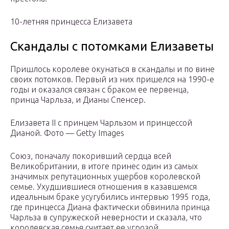
10-лет­няя прин­цес­са Елизавета
Скандалы с потомками Елизаветы
Пришлось королеве окунаться в скандалы и по вине
своих потомков. Первый из них пришелся на 1990-е
годы и оказался связан с браком ее первенца,
принца Чарльза, и Дианы Спенсер.
Елизавета II c принцем Чарльзом и принцессой
Дианой. Фото — Getty Images
Союз, поначалу покоривший сердца всей
Великобритании, в итоге принес один из самых
значимых репутационных ущербов королевской
семье. Ухудшившиеся отношения в казавшемся
идеальным браке усугубились интервью 1995 года,
где принцесса Диана фактически обвинила принца
Чарльза в супружеской неверности и сказала, что
королевская семья считает ее угрозой.