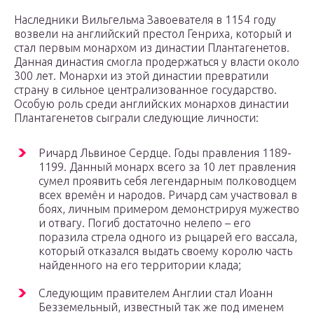
Наследники Вильгельма Завоевателя в 1154 году
возвели на английский престол Генриха, который и
стал первым монархом из династии Плантагенетов.
Данная династия смогла продержаться у власти около
300 лет. Монархи из этой династии превратили
страну в сильное централизованное государство.
Особую роль среди английских монархов династии
Плантагенетов сыграли следующие личности:
Ричард Львиное Сердце. Годы правления 1189-
1199. Данный монарх всего за 10 лет правления
сумел проявить себя легендарным полководцем
всех времён и народов. Ричард сам участвовал в
боях, личным примером демонстрируя мужество
и отвагу. Погиб достаточно нелепо – его
поразила стрела одного из рыцарей его вассала,
который отказался выдать своему королю часть
найденного на его территории клада;
Следующим правителем Англии стал Иоанн
Безземельный, известный так же под именем