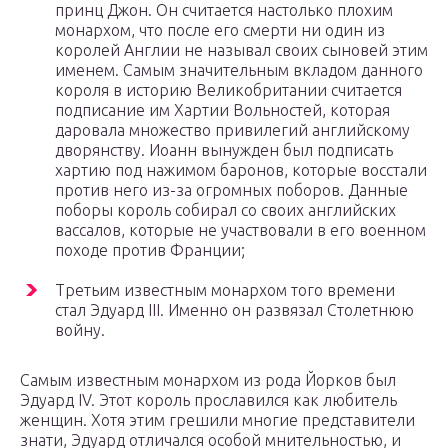
принц Джон. Он считается настолько плохим
монархом, что после его смерти ни один из
королей Англии не называл своих сыновей этим
именем. Самым значительным вкладом данного
короля в историю Великобритании считается
подписание им Хартии Вольностей, которая
даровала множество привилегий английскому
дворянству. Иоанн вынужден был подписать
хартию под нажимом баронов, которые восстали
против него из-за огромных поборов. Данные
поборы король собирал со своих английских
вассалов, которые не участвовали в его военном
походе против Франции;
Третьим известным монархом того времени
стал Эдуард III. Именно он развязал Столетнюю
войну.
Самым известным монархом из рода Йорков был
Эдуард IV. Этот король прославился как любитель
женщин. Хотя этим грешили многие представители
знати, Эдуард отличался особой мнительностью, и