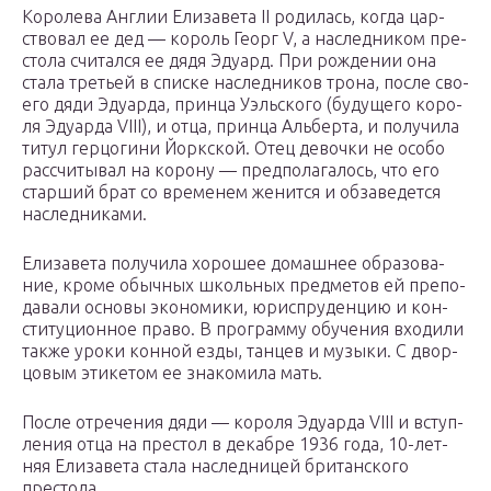
Коро­ле­ва Англии Ели­за­ве­та II роди­лась, когда цар­
ство­вал ее дед — король Георг V, а наслед­ни­ком пре­
сто­ла счи­тал­ся ее дядя Эду­ард. При рож­де­нии она
ста­ла тре­тьей в спис­ке наслед­ни­ков тро­на, после сво­
е­го дяди Эду­ар­да, прин­ца Уэль­ско­го (буду­ще­го коро­
ля Эду­ар­да VIII), и отца, прин­ца Аль­бер­та, и полу­чи­ла
титул гер­цо­ги­ни Йорк­ской. Отец девоч­ки не осо­бо
рас­счи­ты­вал на коро­ну — пред­по­ла­га­лось, что его
стар­ший брат со вре­ме­нем женит­ся и обза­ве­дет­ся
наследниками.
Ели­за­ве­та полу­чи­ла хоро­шее домаш­нее обра­зо­ва­
ние, кро­ме обыч­ных школь­ных пред­ме­тов ей пре­по­
да­ва­ли осно­вы эко­но­ми­ки, юрис­пру­ден­цию и кон­
сти­ту­ци­он­ное пра­во. В про­грам­му обу­че­ния вхо­ди­ли
так­же уро­ки кон­ной езды, тан­цев и музы­ки. С двор­
цо­вым эти­ке­том ее зна­ко­ми­ла мать.
После отре­че­ния дяди — коро­ля Эду­ар­да VIII и вступ­
ле­ния отца на пре­стол в декаб­ре 1936 года, 10-лет­
няя Ели­за­ве­та ста­ла наслед­ни­цей бри­тан­ско­го
престола.