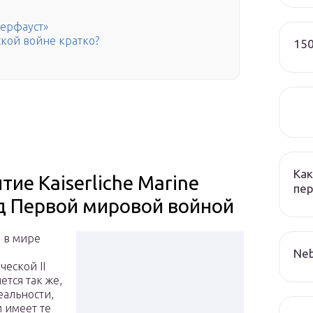
церфауст»
кой войне кратко?
150
Как
тие Kaiserliche Marine
пер
д Первой мировой войной
 в мире
Neb
ческой II
ется так же,
еальности,
м имеет те