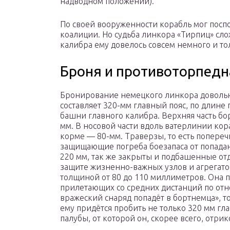
надводном положении).
По своей вооруженности корабль мог посп
коалиции. Но судьба линкора «Тирпиц» слож
калибра ему довелось совсем немного и то
Броня и противоторпедн
Бронирование немецкого линкора довольно
составляет 320-мм главный пояс, по длине
башни главного калибра. Верхняя часть б
мм. В носовой части вдоль ватерлинии кор
корме — 80-мм. Траверзы, то есть попер
защищающие погреба боезапаса от попадан
220 мм, так же закрыты и подбашенные от
защите жизненно-важных узлов и агрегато
толщиной от 80 до 110 миллиметров. Она п
прилетающих со средних дистанций по отн
вражеский снаряд попадёт в бортнемца», т
ему придётся пробить не только 320 мм гла
палубы, от которой он, скорее всего, отри