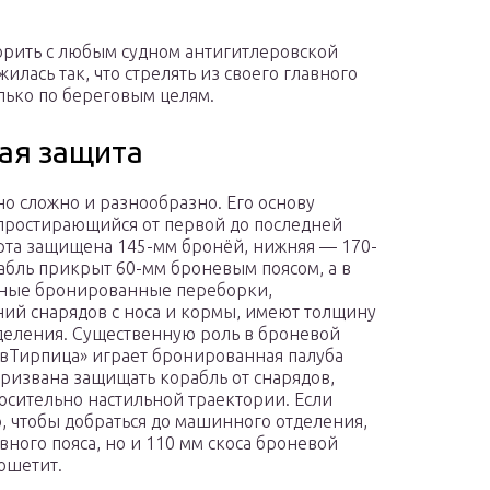
орить с любым судном антигитлеровской
илась так, что стрелять из своего главного
лько по береговым целям.
ая защита
 сложно и разнообразно. Его основу
 простирающийся от первой до последней
орта защищена 145-мм бронёй, нижняя — 170-
абль прикрыт 60-мм броневым поясом, а в
ечные бронированные переборки,
ий снарядов с носа и кормы, имеют толщину
деления. Существенную роль в броневой
вТирпица» играет бронированная палуба
ризвана защищать корабль от снарядов,
осительно настильной траектории. Если
о, чтобы добраться до машинного отделения,
вного пояса, но и 110 мм скоса броневой
кошетит.