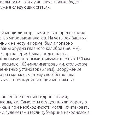
еальности – хотя у англичан также будет
 уже в следующих статьях.
ой мощи линкор значительно превосходил
тво мировых аналогов. На четырех башнях,
ных на носу и корме, были попарно
ваны орудия главного калибра (380 мм).
х, артиллерия была представлена
тельными огневыми точками: шестью 150 мм
 восьмью 105-миллиметровыми, столько же
зенитных установок (37 мм). Вооружение
о раз менялось, этому способствовала
ьная степень унификации монтажных
ставленное шестью гидропланами,
 площадки. Самолеты осуществляли морскую
ка, а при необходимости могли их атаковать
 пулеметами (если субмарина находилась в