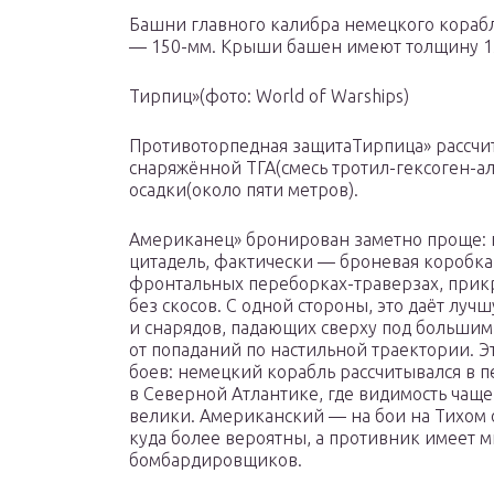
Башни главного калибра немецкого корабл
— 150-мм. Крыши башен имеют толщину 1
Тирпиц»(фото: World of Warships)
Противоторпедная защитаТирпица» рассчит
снаряжённой ТГА(смесь тротил-гексоген-а
осадки(около пяти метров).
Американец» бронирован заметно проще: 
цитадель, фактически — броневая коробка 
фронтальных переборках-траверзах, прик
без скосов. С одной стороны, это даёт луч
и снарядов, падающих сверху под большим
от попаданий по настильной траектории. Э
боев: немецкий корабль рассчитывался в п
в Северной Атлантике, где видимость чаще
велики. Американский — на бои на Тихом о
куда более вероятны, а противник имеет
бомбардировщиков.