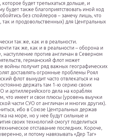
, которое будет трепыхаться дольше, и
му будет также благоприятствовать иной ход
 обойтись без спойлеров – замечу лишь, что
, так и продовольственных) для Центральных
чески так же, как и в реальности.
чти так же, как и в реальности – оборона и
, наступление против англичан в Северном
оятельств, германский флот может
ссе войны получит ряд важных географических
олят доставлять огромные проблемы Роял
ский флот вынудит часто отвлекаться и на
постоянно держать там 1-ю серию своих
УО и артиллерийского дела на кораблях
м, что имеет и свои плюсы (уровень выучки
ской части СУО от англичан и многих других).
ниться, ибо в Союзе Центральных держав
ка на море, но у нее будут сильные и
ития своих технологий смогут поделиться
техническое отставание последних. Короче,
уверенно, и потому навязывать «Дер Таг»