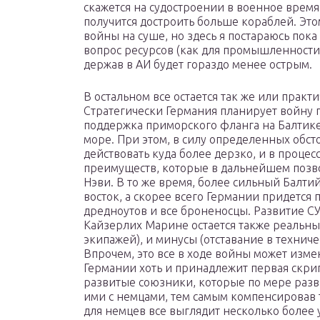
скажется на судостроении в военное время
получится достроить больше кораблей. Это
войны на суше, но здесь я постараюсь пока
вопрос ресурсов (как для промышленности
держав в АИ будет гораздо менее острым.
В остальном все остается так же или практи
Стратегически Германия планирует войну по
поддержка приморского фланга на Балтике
море. При этом, в силу определенных обст
действовать куда более дерзко, и в проце
преимуществ, которые в дальнейшем позв
Нэви. В то же время, более сильный Балтий
восток, а скорее всего Германии придется 
дредноутов и все броненосцы. Развитие С
Кайзерлих Марине остается также реальны
экипажей), и минусы (отставание в техниче
Впрочем, это все в ходе войны может изме
Германии хоть и принадлежит первая скрип
развитые союзники, которые по мере разв
ими с немцами, тем самым компенсировав 
для немцев все выглядит несколько более 