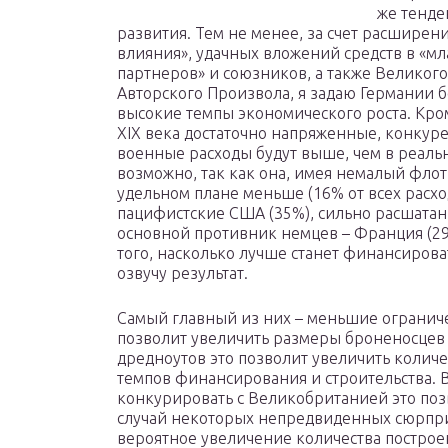
же тенд
развития. Тем не менее, за счет расширен
влияния», удачных вложений средств в «м
партнеров» и союзников, а также Великого
Авторского Произвола, я задаю Германии 
высокие темпы экономического роста. Кро
XIX века достаточно напряженные, конкур
военные расходы будут выше, чем в реально
возможно, так как она, имея немалый флот
удельном плане меньше (16% от всех расход
пацифистские США (35%), сильно расшатан
основной противник немцев – Франция (29
того, насколько лучше станет финансироват
озвучу результат.
Самый главный из них – меньшие ограниче
позволит увеличить размеры броненосцев и
дредноутов это позволит увеличить колич
темпов финансирования и строительства. 
конкурировать с Великобританией это поз
случай некоторых непредвиденных сюрприз
вероятное увеличение количества построен