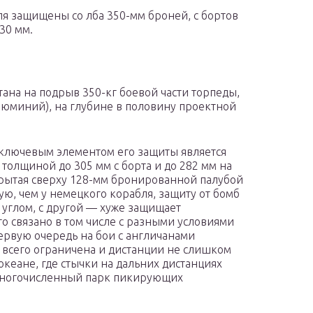
я защищены со лба 350-мм броней, с бортов
30 мм.
ана на подрыв 350-кг боевой части торпеды,
люминий), на глубине в половину проектной
ключевым элементом его защиты является
толщиной до 305 мм с борта и до 282 мм на
рытая сверху 128-мм бронированной палубой
шую, чем у немецкого корабля, защиту от бомб
 углом, с другой — хуже защищает
то связано в том числе с разными условиями
ервую очередь на бои с англичанами
 всего ограничена и дистанции не слишком
кеане, где стычки на дальних дистанциях
 многочисленный парк пикирующих