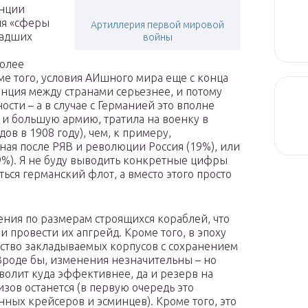
енции
ия «сферы
Артиллерия первой мировой
ладших
войны
более
ме того, условия АИшного мира еще с конца
енция между странами серьезнее, и потому
сти – а в случае с Германией это вполне
 и большую армию, тратила на военку в
ов в 1908 году), чем, к примеру,
ная после РЯВ и революции Россия (19%), или
%). Я не буду выводить конкретные цифры
ься германский флот, а вместо этого просто
ния по размерам строящихся кораблей, что
 провести их апгрейд. Кроме того, в эпоху
ество закладываемых корпусов с сохранением
Вроде бы, изменения незначительны – но
волит куда эффективнее, да и резерв на
ов останется (в первую очередь это
ных крейсеров и эсминцев). Кроме того, это