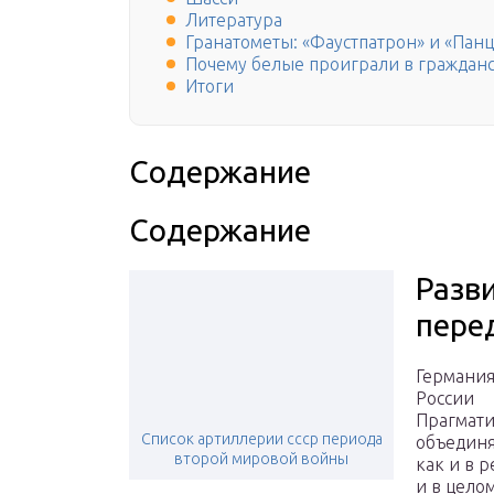
Литература
Гранатометы: «Фаустпатрон» и «Пан
Почему белые проиграли в гражданс
Итоги
Содержание
Содержание
Разви
пере
Германия
России
Прагмати
Список артиллерии ссср периода
объединя
второй мировой войны
как и в р
и в цело