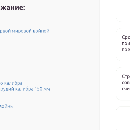
жание:
Первой мировой войной
Сро
при
пр
Стр
сов
го калибра
счи
орудий калибра 150 мм
 войны