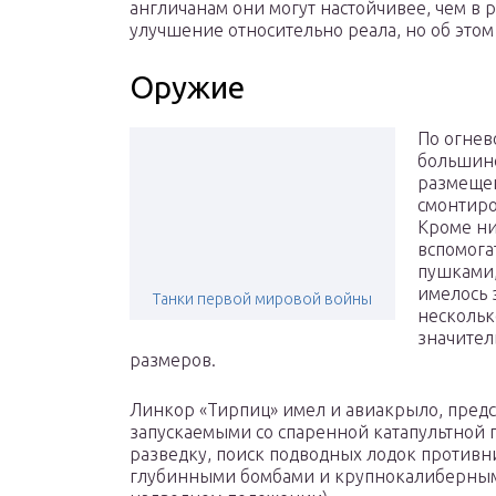
англичанам они могут настойчивее, чем в р
улучшение относительно реала, но об этом
Оружие
По огнев
большинс
размещен
смонтиро
Кроме ни
вспомога
пушками,
имелось 
Танки первой мировой войны
нескольк
значител
размеров.
Линкор «Тирпиц» имел и авиакрыло, пред
запускаемыми со спаренной катапультной
разведку, поиск подводных лодок противни
глубинными бомбами и крупнокалиберными