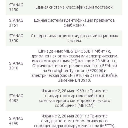
STANAG
Единая система классификации поставок.
3150
STANAG
Единая система идентификации предметов
3151
снабжения.
STANAG
Стандарт аналогового видео для авиационных
3350
систем.
Шина данных MIL-STD-1553B 1 Мбит / с,
дополненная оптическим или электрическим
высокоскоростным (HS) каналом 20 Мбит / с.
STANAG
Оптическая версия реализована (как EFAbus)
3910
на Eurofighter Typhoon (EF2000)) и
электрическая (как EN 3910) на Dassault Rafale.
Заменен EN 3910.
Издание 2, 28 мая 1969 г .: Принятие
STANAG
стандартного артиллерийского
4082
компьютерного метеорологического
сообщения (METCM).
Издание 2, 28 мая 2001 г .: Принятие
STANAG
стандартного метеорологического
4140
сообщения для обнаружения цели (METTA).