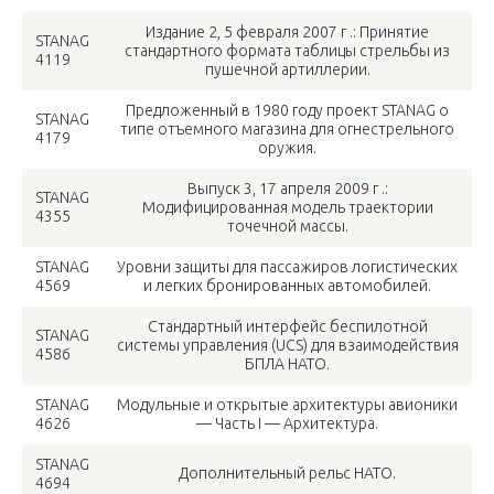
Издание 2, 5 февраля 2007 г .: Принятие
STANAG
стандартного формата таблицы стрельбы из
4119
пушечной артиллерии.
Предложенный в 1980 году проект STANAG о
STANAG
типе отъемного магазина для огнестрельного
4179
оружия.
Выпуск 3, 17 апреля 2009 г .:
STANAG
Модифицированная модель траектории
4355
точечной массы.
STANAG
Уровни защиты для пассажиров логистических
4569
и легких бронированных автомобилей.
Стандартный интерфейс беспилотной
STANAG
системы управления (UCS) для взаимодействия
4586
БПЛА НАТО.
STANAG
Модульные и открытые архитектуры авионики
4626
— Часть I — Архитектура.
STANAG
Дополнительный рельс НАТО.
4694