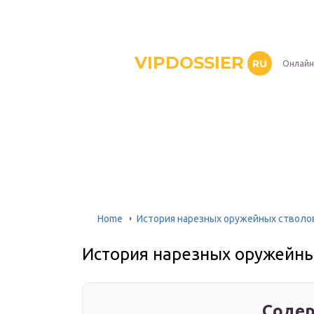
VIPDOSSIER
RU
Онлайн
Home
История нарезных оружейных стволо
История нарезных оружейны
Содер