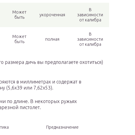
В
Может
укороченная
зависимости
быть
от калибра
В
Может
полная
зависимости
быть
от калибра
го размера дичь вы предполагаете охотиться)
яются в миллиметрах и содержат в
 (5,6х39 или 7,62х53).
ми по длине. В некоторых ружьях
арезной пистолет.
тика
Предназначение