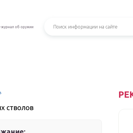
-журнал об оружии
РЕ
в
х стволов
жание: