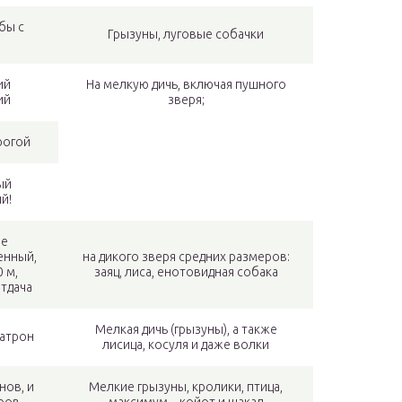
бы с
Грызуны, луговые собачки
ий
На мелкую дичь, включая пушного
ий
зверя;
рогой
ый
й!
ее
енный,
на дикого зверя средних размеров:
 м,
заяц, лиса, енотовидная собака
тдача
Мелкая дичь (грызуны), а также
атрон
лисица, косуля и даже волки
нов, и
Мелкие грызуны, кролики, птица,