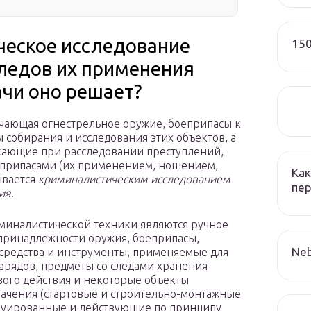
ческое исследование
150
следов их применения
ачи оно решает?
чающая огнестрельное оружие, боеприпасы к
ы собирания и исследования этих объектов, а
кающие при расследовании преступлений,
еприпасами (их применением, ношением,
Как
ывается
криминалистическим исследованием
пер
ия
.
миналистической техники являются ручное
 принадлежности оружия, боеприпасы,
Neb
средства и инструменты, применяемые для
арядов, предметы со следами хранения
вого действия и некоторые объекты
начения (стартовые и строительно-монтажные
труированные и действующие по принципу