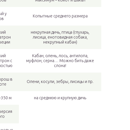
ров
максимум – койот и шакал
й у
Копытные среднего размера
ов
кий
некрупная дичь, птица (глухарь,
атрон
лисица, енотовидная собака,
веции
некрупный кабан)
кий
Кабан, олень, лось, антилопа,
трон с
муфлон, серна… Можно бить даже
ностью
слона!
орош в
Олени, косули, зебры, лисицы и пр.
оте
-350 м
на среднюю и крупную дичь
версия
го