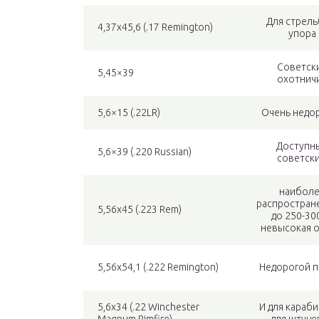
Для стрель
4,37х45,6 (.17 Remington)
упора
Советск
5,45×39
охотнич
5,6×15 (.22LR)
Очень недо
Доступн
5,6×39 (.220 Russian)
советски
наибол
распростран
5,56х45 (.223 Rem)
до 250-300
невысокая о
5,56х54,1 (.222 Remington)
Недорогой п
5,6х34 (.22 Winchester
И для караби