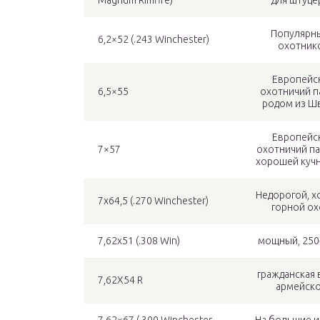
Magnum Rimfire)
для штуце
Популярны
6,2×52 (.243 Winchester)
охотник
Европейс
6,5×55
охотничий п
родом из Ш
Европейс
7×57
охотничий па
хорошей куч
Недорогой, х
7х64,5 (.270 Winchester)
горной ох
7,62х51 (.308 Win)
мощный, 250
гражданская 
7,62Х54 R
армейско