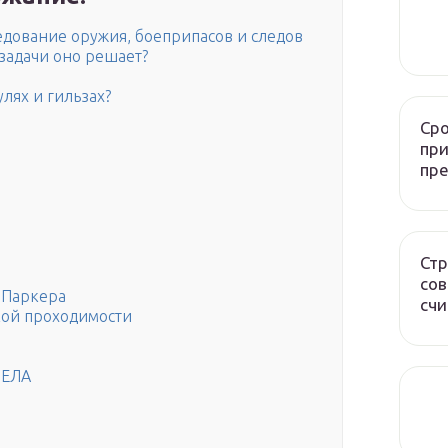
едование оружия, боеприпасов и следов
задачи оно решает?
лях и гильзах?
Сро
при
пр
Стр
сов
 Паркера
счи
кой проходимости
ЕЛА