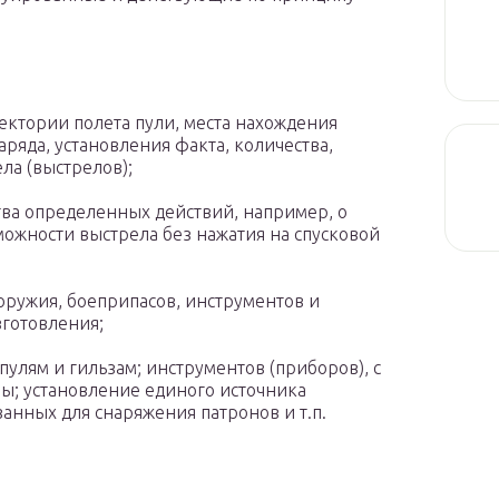
ектории полета пули, места нахождения
аряда, установления факта, количества,
ла (выстрелов);
ва определенных действий, например, о
можности выстрела без нажатия на спусковой
оружия, боеприпасов, инструментов и
зготовления;
улям и гильзам; инструментов (приборов), с
ы; установление единого источника
анных для снаряжения патронов и т.п.