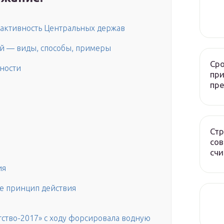
 активность Центральных держав
й — виды, способы, примеры
Сро
дности
при
пр
Стр
сов
счи
ия
ее принцип действия
ство-2017» с ходу форсировала водную