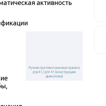
матическая активность
фикации
Ручная противотанковая граната
ргд-41 / рпг-41 (конструкции
ние
дьяконова)
бы,