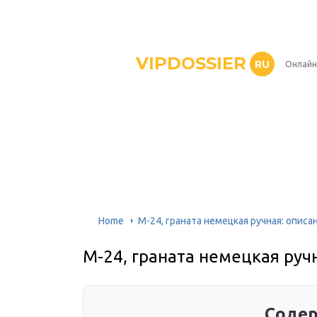
VIPDOSSIER
RU
Онлайн
Home
М-24, граната немецкая ручная: описа
М-24, граната немецкая руч
Содер