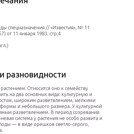
ечания
ды спецназначения // «Известия», № 11
57) от 11 января 1983. стр.4
гл.)
 и разновидности
растением. Относится оно к семейству
ить на два основных вида: культурную и
ростом, широким разветвлением, мелкими
 формы и небольшого размера. У культурной
рямым разветвлением. В период созревания
рневая система у растения не особо развита и
Плоды — в виде орешков светло-серого,
а.