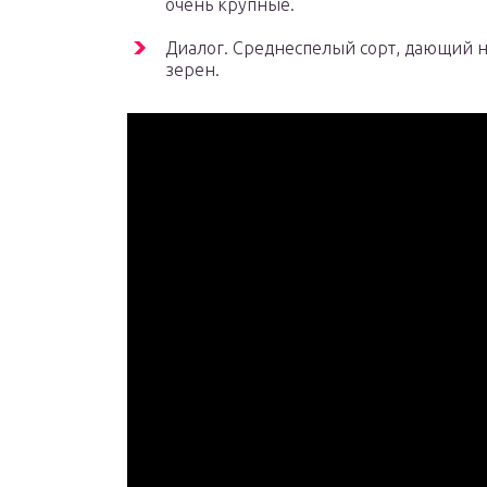
очень крупные.
Диалог. Среднеспелый сорт, дающий н
зерен.