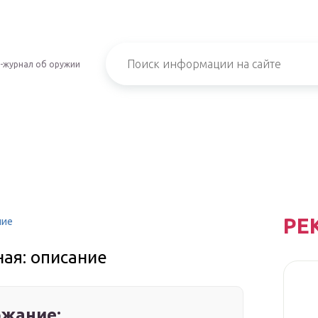
-журнал об оружии
РЕ
ние
ная: описание
жание: