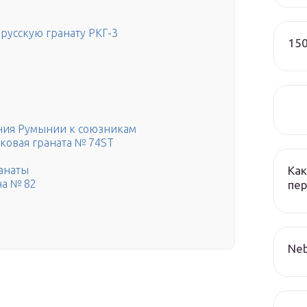
русскую гранату РКГ-3
150
ния Румынии к союзникам
ковая граната № 74ST
Как
анаты
на № 82
пер
Neb