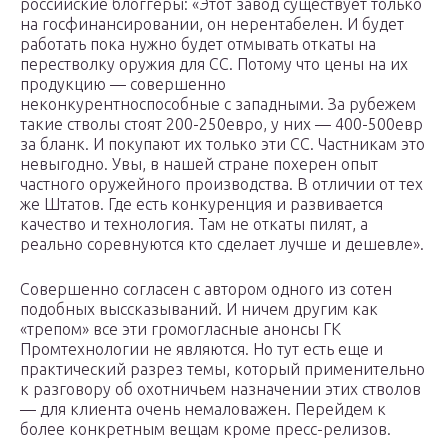
российские блоггеры: «Этот завод существует только
на госфинансировании, он нерентабелен. И будет
работать пока нужно будет отмывать откаты на
перестволку оружия для СС. Потому что цены на их
продукцию — совершенно
неконкурентноспособные с западными. За рубежем
такие стволы стоят 200-250евро, у них — 400-500евр
за бланк. И покупают их только эти СС. Частникам это
невыгодно. Увы, в нашей стране похерен опыт
частного оружейного производства. В отличии от тех
же Штатов. Где есть конкуренция и развивается
качество и технология. Там не откаты пилят, а
реально соревнуются кто сделает лучше и дешевле».
Совершенно согласен с автором одного из сотен
подобных выссказываний. И ничем другим как
«трепом» все эти громогласные анонсы ГК
Промтехнологии не являются. Но тут есть еще и
практический разрез темы, который применительно
к разговору об охотничьем назначении этих стволов
— для клиента очень немаловажен. Перейдем к
более конкретным вещам кроме пресс-релизов.