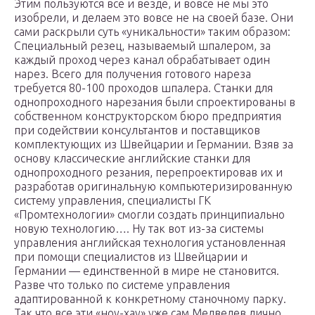
Этим пользуются все и везде, и вовсе не мы это
изобрели, и делаем это вовсе не на своей базе. Они
сами раскрыли суть «уникальности» таким образом:
Специальный резец, называемый шпалером, за
каждый проход через канал обрабатывает один
нарез. Всего для получения готового нареза
требуется 80-100 проходов шпалера. Станки для
однопроходного нарезания были спроектированы в
собственном конструкторском бюро предприятия
при содействии консультантов и поставщиков
комплектующих из Швейцарии и Германии. Взяв за
основу классические английские станки для
однопроходного резания, перепроектировав их и
разработав оригинальную компьютеризированную
систему управления, специалисты ГК
«Промтехнологии» смогли создать принципиально
новую технологию…. Ну так вот из-за системы
управления английская технология установленная
при помощи специалистов из Швейцарии и
Германии — единственной в мире не становится.
Разве что только по системе управления
адаптированной к конкретному станочному парку.
Так что все эти «ноу-хау» уже сам Медведев лично