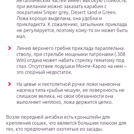
металлических частей имеет высокую стойкость,
при желании можно заказать карабин с
покрытием Sniper grey, Desert sand и Green.
Ложа хорошо выделана, она удобна и
прикладиста. К сожалению, затыльник приклада
не регулируется, поэтому кому-то он может быть
мал.
Линия верхнего гребня приклада параллельна
стволу, при стрельбе мощными патронами (.308
Win) отдача может набить стрелку гематому под
глаз. Отсутствие подушки Монте-Карло на нем –
это спорный недостаток.
На цевье и пистолетной ручке ложи нанесена
насечка типа «рыбья чешуя», ее поверхность не
слишком велика, но свои обязанности она
выполняет неплохо, ложа держится цепко.
Возле передней антабки есть кронштейн для
крепления сошек, что является большим плюсом для
тех, кто предпочитает охотиться из засады.