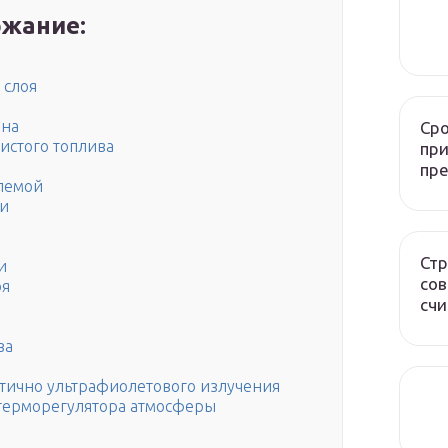
жание:
 слоя
она
Сро
истого топлива
при
пр
лемой
ии
Стр
и
сов
оя
счи
за
стично ультрафиолетового излучения
 терморегулятора атмосферы