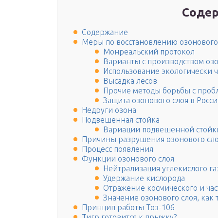
Содер
Содержание
Меры по восстановлению озонового
Монреальский протокол
Варианты с производством оз
Использование экологически ч
Высадка лесов
Прочие методы борьбы с проб
Защита озонового слоя в Росс
Недруги озона
Подвешенная стойка
Вариации подвешенной стойк
Причины разрушения озонового сл
Процесс появления
Функции озонового слоя
Нейтрализация углекислого га
Удержание кислорода
Отражение космического и ча
Значение озонового слоя, как
Принцип работы Тоз-106
Тигр готовится к прыжку?