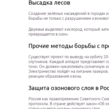
Высадка лесов
Создание зелёных насаждений в городах и
борьбы не только с разрушением озонового
Деревья выделяют кислород, который зат
превращается в озон.
Прочие методы борьбы с п
Существует проект по выводу на орбиту 2
спутников. Каждый аппарат представляет с
тонн. Он должен накапливать солнечную э
Электричество пойдёт на питание лазеров.
реакции образования озона.
Защита озонового слоя в Ро
Россия как правопреемник Советского Со
протокола. В стране действует закон «Об 
статья касается охраны озонового слоя.