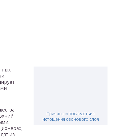
енных
ни
цирует
ами
щества
Причины и последствия
ерхний
истощения озонового слоя
ыми.
ционерах,
дят из