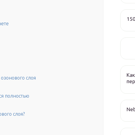
150
нете
Как
 озонового слоя
пер
ся полностью
Neb
вого слоя?