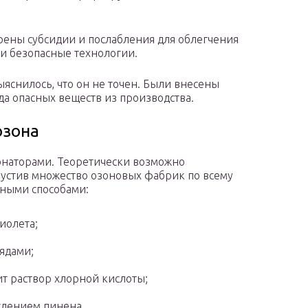
ены субсидии и послабления для облегчения
и безопасные технологии.
ыяснилось, что он не точен. Были внесены
а опасных веществ из производства.
озона
онаторами. Теоретически возможно
пустив множество озоновых фабрик по всему
ными способами:
иолета;
ядами;
ит раствор хлорной кислоты;
слением пинена.