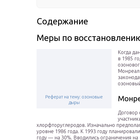
Содержание
Меры по восстановлению
Когда да
в 1985 г
озоновог
Монреаль
законода
озоновый
Реферат на тему: озоновые
Монре
дыры
Договор 
участник
хлорфторуглеродов. Изначально предполаг
уровне 1986 года. К 1993 году планировали
году — на 30%. Вводились ограничения н