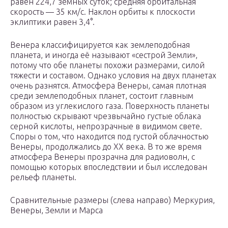
равен 224,7 земных суток; средняя орбитальная
скорость — 35 км/с. Наклон орбиты к плоскости
эклиптики равен 3,4°.
Венера классифицируется как землеподобная
планета, и иногда её называют «сестрой Земли»,
потому что обе планеты похожи размерами, силой
тяжести и составом. Однако условия на двух планетах
очень разнятся. Атмосфера Венеры, самая плотная
среди землеподобных планет, состоит главным
образом из углекислого газа. Поверхность планеты
полностью скрывают чрезвычайно густые облака
серной кислоты, непрозрачные в видимом свете.
Споры о том, что находится под густой облачностью
Венеры, продолжались до XX века. В то же время
атмосфера Венеры прозрачна для радиоволн, с
помощью которых впоследствии и был исследован
рельеф планеты.
Сравнительные размеры (слева направо) Меркурия,
Венеры, Земли и Марса