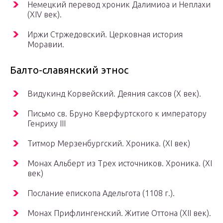
Немецкий перевод хроник Далимиоа и Неплахи
(XIV век).
Иржи Стржедовский. Церковная история
Моравии.
Балто-славянский этнос
Видукинд Корвейский. Деяния саксов (Х век).
Письмо св. Бруно Кверфуртского к императору
Генриху III
Титмор Мерзенбургский. Хроника. (XI век)
Монах Альберт из Трех источников. Хроника. (XI
век)
Послание епископа Адельгота (1108 г.).
Монах Прифлингенский. Житие Оттона (XII век).