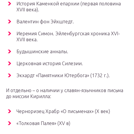
История Каменкой епархии (первая половина
XVII века).
Валентин фон Эйхштедт.
Иеремия Симон. Эйленбургская хроника XVI-
XVII века.
Будышинские анналы.
Церковная история Силезии.
Экхардт «Памятники Ютербога» (1732 г.).
И отдельно – о наличии у славян-язычников письма
до миссии Кирилла:
Черноризец Храбр «О письменах» (X век)
«Толковая Палея» (XV в)