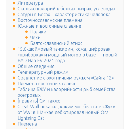
Литература
Сколько калорий в белках, жирах, углеводах
Сатурн в Весах – характеристика человека
Восточнославянские племена
Южные и восточные славяне
Поляки
Чехи
Балто-славянский этнос
15,6-дюймовый тачскрин, кожа, цифровая
«приборка» и мощный мотор в базе — новый
BYD Han EV 2021 года
Общие сведения
Температурный режим
Сравнение с охотничьим ружьем «Сайга 12»
Племена восточных славян
Таблица БЖУ и калорийности рыб семейства
осетровых
[править] См. также
Great Wall показал, каким мог бы стать «Жук»
от VW: в Шанхае дебютировал новый Ora
Lightning Cat
Племена