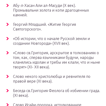
Абу-л-Хасан Али ал-Масуди (Х век).
Промывальни золота и копи драгоценных
камней.
Георгий Младший. «Житие Георгия
Святогорского».
«Об истории, что о начале Русской земли и
создании Новгорода» (XVII век).
«Слово св.Григория, арскрытое в толкованиях о
том, как, сперва язычниками будучи, народы
кланялись идолам и требы им клали, что и ныне
творят» (XI- XII века).
Слово некого христолюбца и ревнителя по
правой вере (XI века).
Беседа св.Григория Феолога об избиении града.
(XI века).
Слово Исайи-пророка, истолкованное