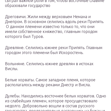
сыграл важной роли в том, чтобы восточные славяне
образовали государство
Дреговичи. Жили между верховьем Немана и
Днепром. В основном селились вдоль реки Припять.
О данном племени известно только то, что они
имели собственное княжество, главным городом
которого был Туров.
Древляне. Селились южнее реки Припять. Главным
городом этого племени был Искоростень.
Волыняне. Селились южнее древлян в истоках
Вислы.
Белые хорваты. Самое западное племя, которое
располагалось между реками Днестр и Висла.
Дулебы. Находились восточнее белых хорватов. Одно
из слабейших племен, которое просуществовало
недолго. Добровольно вошли в состав русского
государства, предварительно распавшись на бужан и