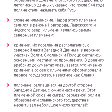
образования древнего русского государства. В
летописных данных указано, что после 944 года
поляне стали называть себя Русь;
словене ильменские. Народ этого племени
селился в районе Новгорода, Ладожского и
Чудского озер. Ильмени являлись самым
северным племенем;
кривичи. Их поселения располагались с
северной части Западной Двины и в верхних
участках Волги. Смоленск и Полоцк считались
основными местами их проживания. В древних
арабских документах указывается, что именно
кривичи в союзе с ильменями сформировали
первое государство, известное как Славия;
полочане, селившиеся на другой стороне
Западной Двины, с южной части реки. Этот
племенной союз не сыграл серьезной роли в
образовании славянского государства и
насчитывал небольшое число жителей;