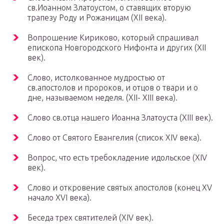
св.Иоанном Златоустом, о ставящих вторую
трапезу Роду и Рожаницам (XII века).
Вопрошение Кириково, который спрашивал
епископа Новгородского Нифонта и других (XII
век).
Слово, истолкованное мудростью от
св.апостолов и пророков, и отцов о твари и о
дне, называемом неделя. (XII- XIII века).
Слово св.отца нашего Иоанна Златоуста (XIII век).
Слово от Святого Евангелия (список XIV века).
Вопрос, что есть требокладение идольское (XIV
век).
Слово и откровение святых апостолов (конец XV
начало XVI века).
Беседа трех святителей (XIV век).