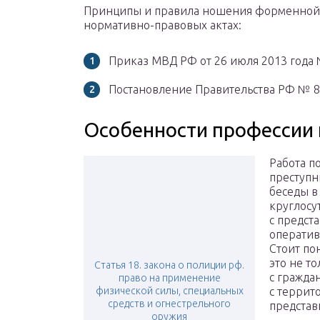
Принципы и правила ношения форменной
нормативно-правовых актах:
Приказ МВД РФ от 26 июля 2013 гoдa 
Постановление Правительства РФ № 8
Особенности профессии
Работа п
преступн
беседы в
круглосу
с предст
оператив
Стоит по
это не то
Статья 18. закона о полиции рф.
с гражда
право на применение
физической силы, специальных
с террит
средств и огнестрельного
представ
оружия