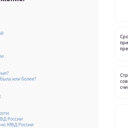
ий
Сро
при
пр
ми
мат?
Стр
 была или более?
сов
счи
к
ости
МВД России
ено МВД России