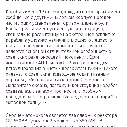
Корабль имеет 19 отсеков, каждый из которых имеет
сообщение с другими. В легком корпусе носовой
части лодки установлены горизонтальные рули.
Боевая рубка имеет усиленную конструкцию,
специально рассчитанную на экстренное всплытие
корабля в условиях наличия сплошного ледового
щита на поверхности. Повышенная прочность
является основной отличительной особенностью
советских ракетоносцев III поколения. Если
американские АПЛ типа «Огайо» строились для
патрулирования в чистых водах Атлантики и Тихого
океана, то советские подводные лодки главным
образом действовали в акватории Северного
Ледовитого океана, поэтому и конструкция корабля
создавалась с запасом прочности, способным
преодолевать сопротивление ледового панциря 2-х
метровой толщины.
Сердцем атомохода является два ядерных реактора
ОК-650ВВ суммарной мощностью 380 МВт. В
движение субмарина приводится уже посредством