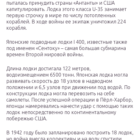
пыталась принудить страны «Антанты» и США
капитулировать. Лодка этого класса U-35 занимает
первую строчку в мире по числу потопленных
кораблей. В ходе войны ее экипаж уничтожил 224
корабля.
Японские подводные лодки I 400, известные также
под именем «Сентоку» – самая большая субмарина
времен Второй мировой войны.
Длина лодки достигала 122 метров,
водоизмещением 6500 тонн. Японская лодка могла
развивать скорость до 18 узлов в надводном
положении и 6,5 узлов при движении под водой. По
конструкции лодка могла перевозить на себе
самолеты. После успешной операции в Пёрл-Харбор,
японцы намеревались нанести удар с помощью таких
лодок непосредственно по континентальному
побережью США.
В 1942 году было запланировано построить 18 лодок,
но война внесла коррективы и на воду спустили