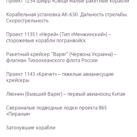
Проект 1234 шифр «Овод» малые ракетные корабли
Корабельная установка АК-630. Дальность стрельбы.
Скорострельность
Проект 11351 «Нерей» (Тип «Менжинский») –
сторожевые корабли погранвойск
Ракетный крейсер “Варяг” (Червона Украина) –
флагман Тихоокеанского флота России
Проект 1143 «Кречет» – тяжелые авианесущие
крейсеры
Ляонин (бывший Варяг) – первый авианосец Китая
Сверхмалые подводные лодки проекта 865
«Пиранья»
Затонувшие корабли