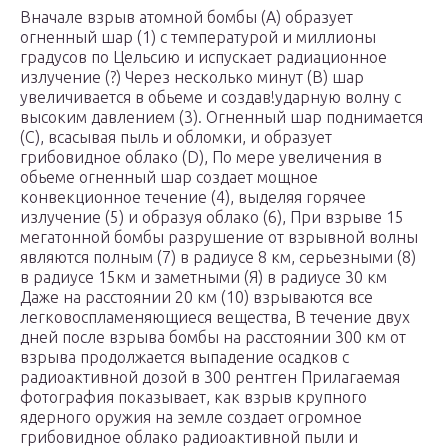
Вначале взрыв атомной бомбы (А) образует
огненный шар (1) с температурой и миллионы
градусов по Цельсию и испускает радиационное
излучение (?) Через несколько минут (В) шар
увеличивается в обьеме и создав!ударную волну с
высоким давлением (3). Огненный шар поднимается
(С), всасывая пыль и обломки, и образует
грибовидное облако (D), По мере увеличения в
обьеме огненный шар создает мощное
конвекционное течение (4), выделяя горячее
излучение (5) и образуя облако (6), При взрыве 15
мегатонной бомбы разрушение от взрывной волны
являются полным (7) в радиусе 8 км, серьезными (8)
в радиусе 15км и заметными (Я) в радиусе 30 км
Даже на расстоянии 20 км (10) взрываются все
легковоспламеняющиеся вещества, В течение двух
дней после взрыва бомбы на расстоянии 300 км от
взрыва продолжается выпадение осадков с
радиоактивной дозой в 300 рентген Прилагаемая
фотография показывает, как взрыв крупного
ядерного оружия на земле создает огромное
грибовидное облако радиоактивной пыли и