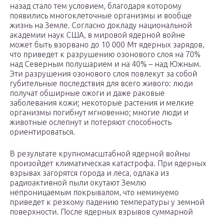
назад стало тем условием, благодаря которому
появились многоклеточные организмы и вообще
жизнь на Земле. Согласно докладу национальной
академии наук США, в мировой ядерной войне
может быть взорвано до 10 000 Мт ядерных зарядов,
что приведет к разрушению озонового слоя на 70%
над Северным полушарием и на 40% – над Южным.
Эти разрушения озонового слоя повлекут за собой
губительные последствия для всего живого: люди
получат обширные ожоги и даже раковые
заболевания кожи; некоторые растения и мелкие
организмы погибнут мгновенно; многие люди и
животные ослепнут и потеряют способность
ориентироваться.
В результате крупномасштабной ядерной войны
произойдет климатическая катастрофа. При ядерных
взрывах загорятся города и леса, одлака из
радиоактивной пыли окутают Землю
непроницаемым покрывалом, что неминуемо
приведет к резкому падению температуры у земной
поверхности. После ядерных взрывов суммарной