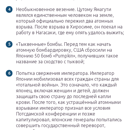
Необыкновенное везение. Цутому Ямагути
являлся единственным человеком на земле,
который официально пережил два атомных
взрыва. После взрыва в Хиросиме, он поехал на
работу в Нагасаки, где ему опять удалось выжить;
«Тыквенные» бомбы. Перед тем как начать
атомную бомбардировку, США сбросили на
Японию 50 бомб «Pumpkin», получивших такое
название за сходство с тыквой;
Попытка свержения императора. Император
Японии мобилизовал всех граждан страны для
«тотальной войны». Это означало, что каждый
японец, включая женщин и детей, должен
защищать свою страну до последней капли
крови. После того, как устрашённый атомными
взрывами император признал все условия
Потсдамской конференции и позже
капитулировал, японские генералы попытались
совершить государственный переворот,