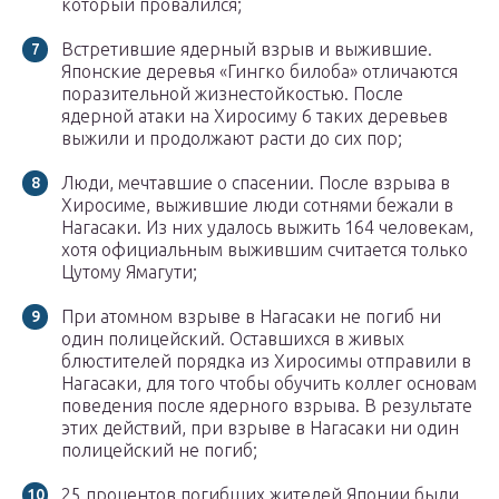
который провалился;
Встретившие ядерный взрыв и выжившие.
Японские деревья «Гингко билоба» отличаются
поразительной жизнестойкостью. После
ядерной атаки на Хиросиму 6 таких деревьев
выжили и продолжают расти до сих пор;
Люди, мечтавшие о спасении. После взрыва в
Хиросиме, выжившие люди сотнями бежали в
Нагасаки. Из них удалось выжить 164 человекам,
хотя официальным выжившим считается только
Цутому Ямагути;
При атомном взрыве в Нагасаки не погиб ни
один полицейский. Оставшихся в живых
блюстителей порядка из Хиросимы отправили в
Нагасаки, для того чтобы обучить коллег основам
поведения после ядерного взрыва. В результате
этих действий, при взрыве в Нагасаки ни один
полицейский не погиб;
25 процентов погибших жителей Японии были