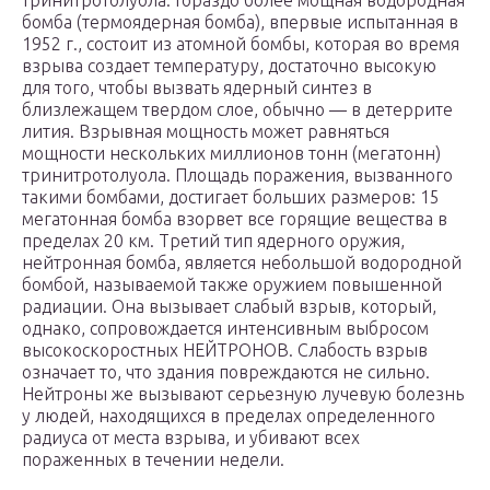
тринитротолуола. Гораздо более мощная водородная
бомба (термоядерная бомба), впервые испытанная в
1952 г., состоит из атомной бомбы, которая во время
взрыва создает температуру, достаточно высокую
для того, чтобы вызвать ядерный синтез в
близлежащем твердом слое, обычно — в детеррите
лития. Взрывная мощность может равняться
мощности нескольких миллионов тонн (мегатонн)
тринитротолуола. Площадь поражения, вызванного
такими бомбами, достигает больших размеров: 15
мегатонная бомба взорвет все горящие вещества в
пределах 20 км. Третий тип ядерного оружия,
нейтронная бомба, является небольшой водородной
бомбой, называемой также оружием повышенной
радиации. Она вызывает слабый взрыв, который,
однако, сопровождается интенсивным выбросом
высокоскоростных НЕЙТРОНОВ. Слабость взрыв
означает то, что здания повреждаются не сильно.
Нейтроны же вызывают серьезную лучевую болезнь
у людей, находящихся в пределах определенного
радиуса от места взрыва, и убивают всех
пораженных в течении недели.