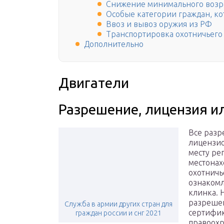
Снижение минимального возра
Особые категории граждан, к
Ввоз и вывоз оружия из РФ
Транспортировка охотничьего
Дополнительно
Двигатели
Разрешение, лицензия и
Все разр
лицензи
месту ре
местонах
охотничь
ознакомл
клинка. 
разрешен
Служба в армии других стран для
сертифик
граждан россии и снг 2021
правоохр