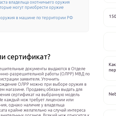
ста владельца охотничьего оружия
оторые могут приобрести оружие
150
 оружия в машине по территории РФ
ли сертификат?
Как
ешительные документы выдаются в Отделе
пер
онно-разрешительной работы (ОЛРР) МВД по
гистрации заявителя. Уточнить
ождение ОЛРР можно при выборе оружия в
ем магазине. Продавец обязан выдать для
Neb
ения сертификат на выбранную модель
Не каждый нож требует лицензии или
ия, однако наличие у владельца
ата крайне желательно на случай интереса
анительных органов. Всякий нож относится к