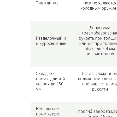
Тип клинка
нож не являются
холодным оружие
Допустима
травмобезопасна
Разделочный и
рукоять при толщи
шкуросъёмный
клинка при толщи
обуха до 2,4 мм
включительно
Складные
Если в сложенно
ножи с длиной
положении клинок
лезвия до 150
превышает длин
мм
рукояти
Непальские
прогиб вверх (см.р
ножи кукри,
более 15 мм