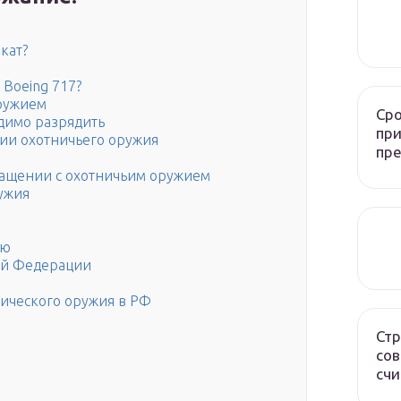
кат?
e Boeing 717?
ружием
Сро
димо разрядить
при
ии охотничьего оружия
пр
ращении с охотничьим оружием
ужия
ию
ой Федерации
ического оружия в РФ
Стр
сов
счи