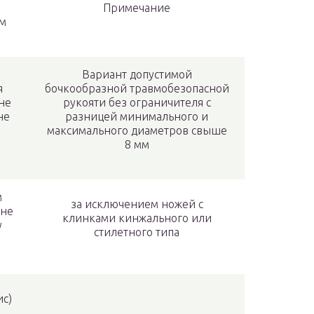
Примечание
м
Вариант допустимой
я
бочкообразной травмобезопасной
не
рукояти без ограничителя с
не
разницей минимального и
максимального диаметров свыше
8 мм
м
за исключением ножей с
 не
клинками кинжального или
у
стилетного типа
ис)