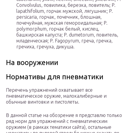
Convolvulus, повилика, березка, повитель; P.
lapathifolium, горчак мужской, лягушник; P.
persicaria, горчак, почечник, блошная,
почечуйная, мужская гемороидальная; P.
polymorphum, горчак белый, кислец,
башкирская капуста; P. dumetorum, повитель,
младенческая; P. Fagopyrum, греча, гречка,
гречиха, гречуха, дикуша.
На вооружении
Нормативы для пневматики
Перечень упражнений охватывает все
пневматическое оружие, малокалиберные и
обычные винтовки и пистолеты.
В данной статье на обозрение я представлю только
ряд норм для упражнений с пневматическим
оружием (в рамках тематики сайта), остальные