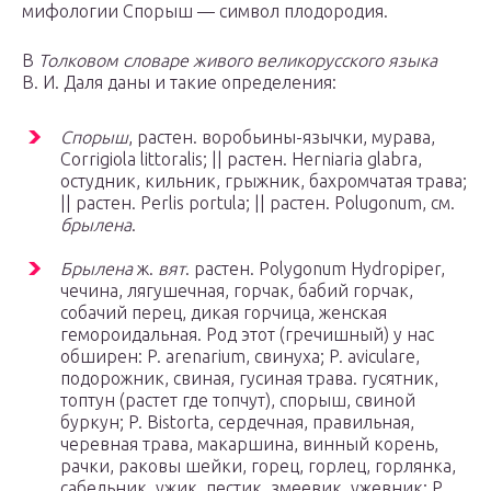
мифологии Спорыш — символ плодородия.
В
Толковом словаре живого великорусского языка
В. И. Даля даны и такие определения:
Спорыш
, растен. воробьины-язычки, мурава,
Corrigiola littoralis; || растен. Herniaria glabra,
остудник, кильник, грыжник, бахромчатая трава;
|| растен. Perlis portula; || растен. Polugonum, см.
брылена
.
Брылена
ж.
вят
. растен. Polygonum Hydropiper,
чечина, лягушечная, горчак, бабий горчак,
собачий перец, дикая горчица, женская
гемороидальная. Род этот (гречишный) у нас
обширен: P. arenarium, свинуха; P. aviculare,
подорожник, свиная, гусиная трава. гусятник,
топтун (растет где топчут), спорыш, свиной
буркун; P. Bistorta, сердечная, правильная,
черевная трава, макаршина, винный корень,
рачки, раковы шейки, горец, горлец, горлянка,
сабельник, ужик, пестик, змеевик, ужевник; P.