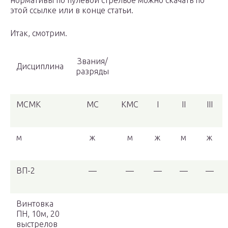
нормативы по пулевой стрельбе можно скачать по
этой ссылке или в конце статьи.
Итак, смотрим.
Звания/
Дисциплина
разряды
МСМК
МС
КМС
I
II
III
м
ж
м
ж
м
ж
ВП-2
—
—
—
—
—
Винтовка
ПН, 10м, 20
выстрелов