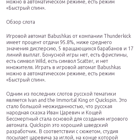
можно в автоматическом режиме, есть режим
«Быстрый спин».
Обзор слота
Игровой автомат Babushkas от компании Thunderkick
имеет процент отдачи 95.8%, ниже среднего
значения дисперсию, 5 вращающихся барабанов и 17
линий выплат. Бонусной игры нет, есть фриспины,
есть символ Wild, есть символ Scatter, и нет
множителя. Играть в игровой автомат Babushkas
можно в автоматическом режиме, есть режим
«Быстрый спин».
Одним из последних слотов русской тематики
является Ivan and the Immortal King от Quickspin. Это
стало большой неожиданностью, что русская
народная сказка Иван Царевич и Кощей
Бессмертный стала основой для создания игрового
автомата. Quickspin это хороший шведский
разработчик. В соответствии с сюжетом, студия
посылает царевича за иглой, на конце которой