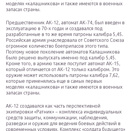
моделях «калашникова» и также имеются в военных
запасах страны.
Предшественник АК-12, автомат АК-74, был введен в
эксплуатацию в 70-х годах и создавался под
разработанные в то же время патроны калибра 5,45.
Российская армия унаследовала от Советского Союза
огромное количество боеприпасов этого типа.
Поэтому новое поколение автоматов Калашникова
было решено выпускать именно под калибр 5,45.
Кроме того, в армию также поступит автомат АК-15,
который отличается от АК-12 только калибром. Это
оружие может использовать патроны калибра 7,62,
которые применялись еще в самых первых
моделях «калашникова» и также имеются в военных
запасах страны.
АК-12 создавался как часть перспективной
экипировки «Ратник» − комплекса индивидуальных
средств защиты, коммуникации, наблюдения,
разведки и оружия для ведения боевых действий в
современных условиях. Комплекс «солдата будущего»