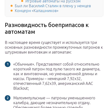
Игровые автоматы на русском
Был ли Василий Сталин в плену у немцев
Концерн «Калашников»
Разновидность боеприпасов к
автоматам
В настоящее время существует и используется три
основных разновидности промежуточных патронов к
штурмовым винтовкам и автоматам:
«Обычные». Представляют собой относительно
короткий патрон под пулю такого же диаметра,
как и винтовочная, но уменьшенной длины и
массы. Примеры – немецкий 7,92х32,
отечественный 7,62х39, американский AAC
Blackout;
Малоимпульсные — патроны уменьшенного
калибра, дающие незначительную отдачу.
Обеспечивают более точную стрельбу