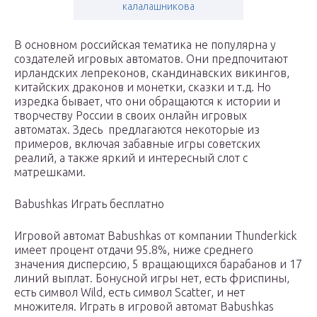
калалашникова
В основном российская тематика не популярна у
создателей игровых автоматов. Они предпочитают
ирландских лепреконов, скандинавских викингов,
китайских драконов и монетки, сказки и т.д. Но
изредка бывает, что они обращаются к истории и
творчеству России в своих онлайн игровых
автоматах. Здесь предлагаются некоторые из
примеров, включая забавные игры советских
реалий, а также яркий и интересный слот с
матрешками.
Babushkas Играть бесплатно
Игровой автомат Babushkas от компании Thunderkick
имеет процент отдачи 95.8%, ниже среднего
значения дисперсию, 5 вращающихся барабанов и 17
линий выплат. Бонусной игры нет, есть фриспины,
есть символ Wild, есть символ Scatter, и нет
множителя. Играть в игровой автомат Babushkas