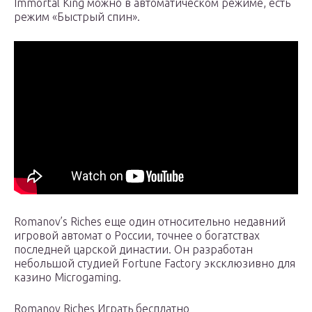
Immortal King можно в автоматическом режиме, есть
режим «Быстрый спин».
Romanov’s Riches еще один относительно недавний
игровой автомат о России, точнее о богатствах
последней царской династии. Он разработан
небольшой студией Fortune Factory эксклюзивно для
казино Microgaming.
Romanov Riches Играть бесплатно