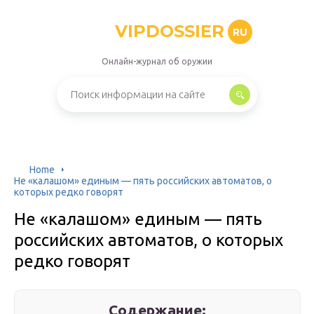
VIPDOSSIER
RU
Онлайн-журнал об оружии
Home
Не «калашом» единым — пять российских автоматов, о
которых редко говорят
Не «калашом» единым — пять
российских автоматов, о которых
редко говорят
Содержание: