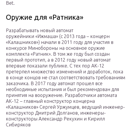
Bet.
Оружие для «Ратника»
Разрабатывать новый автомат
оружейники «Ижмаша» (с 2013 года – концерн
«Калашников») начали в 2011 году для участия в
конкурсе Минобороны на основное оружие
комплекта «Ратник». В том же году был создан
первый прототип, а в 2012 году новый автомат
впервые показали публике. С тех пор АК-12
претерпел множество изменений и доработок, пока
в конце концов не стал соответствовать требованиям
заказчика. В 2017 году автомат прошел все
необходимые испытания и был рекомендован для
принятия на вооружение. Разработчики автомата
АК-12 – главный конструктор концерна
«Калашников» Сергей Уржумцев, ведущий инженер-
конструктор Дмитрий Долганов, инженеры-
конструкторы Александр Рекухин и Кирилл
Сибиряков