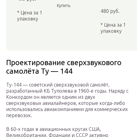
Купить
480 руб.
* Цена за 1
упаковку
* Цена за 1
упаковку
Проектирование сверхзвукового
самолёта Ту — 144
Ту-144 — советский сверхзвуковой самолёт,
разработанный КБ Туполева в 1960-е годы. Наряду с
Конкордом он является одним из двух
сверхзвуковых авиалайнеров, которые когда-либо
использовались авиакомпаниями для коммерческих
перевозок.
В 60-х годах в авиационных кругах США,
Великобритании, Франции и СССР активно