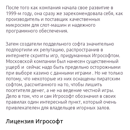
После того как компания начала свое развитие в
1999-м году, она сразу же зарекомендовала себя, как
производитель и поставщик качественных
микросхем для слот-машин и надежного
программного обеспечения.
Затем создатели поддельного софта значительно
подпортили их репутацию, распространив в
интернете скрипты игр, придуманных Игрософтом.
Московской компании был нанесен существенный
ущерб и сейчас надо быть предельно осторожными
при выборе казино с данными играми . Но не только
потому, что некоторые из них оснащены пиратским
софтом, рассчитанного на то, чтобы лишить
посетителя денег, а не на ведение честной игры.
Дело в том, что и сам Игрософт обозначил в своих
правилах один интересный пункт, который очень
привлекателен для владельцев игорных залов.
Лицензия Игрософт