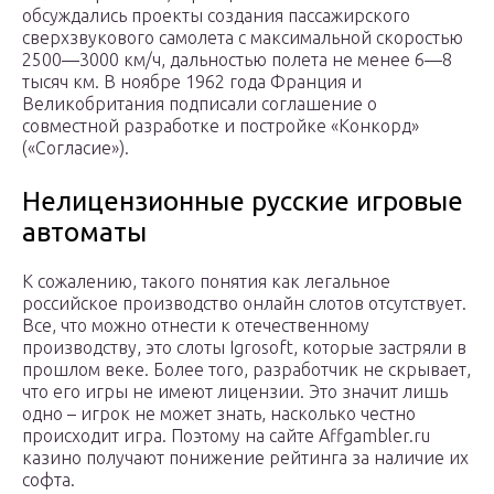
обсуждались проекты создания пассажирского
сверхзвукового самолета с максимальной скоростью
2500—3000 км/ч, дальностью полета не менее 6—8
тысяч км. В ноябре 1962 года Франция и
Великобритания подписали соглашение о
совместной разработке и постройке «Конкорд»
(«Согласие»).
Нелицензионные русские игровые
автоматы
К сожалению, такого понятия как легальное
российское производство онлайн слотов отсутствует.
Все, что можно отнести к отечественному
производству, это слоты Igrosoft, которые застряли в
прошлом веке. Более того, разработчик не скрывает,
что его игры не имеют лицензии. Это значит лишь
одно – игрок не может знать, насколько честно
происходит игра. Поэтому на сайте Affgambler.ru
казино получают понижение рейтинга за наличие их
софта.