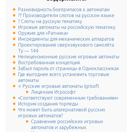
Разновидность боеприпасов к автоматам
?? Производители слотов на русском языке
? Слоты на русскую тематику
Игровые автоматы на российскую тематику
Оружие для «Ратника»
Ингредиенты для механических аппаратов
Проектирование сверхзвукового самолёта
Ту — 144
Нелицензионные русские игровые автоматы
Востребованная концепция
Забыл пароль от страницы в Одноклассниках
Где выгоднее всего установить торговые
автоматы
⭐ Русские игровые автоматы Igrisoft
Лицензия Игрософт
«Соответствуют современным требованиям»
История создания торпеды
Что может быть альтернативой русских
игровых автоматов?
Сравнение российских игровых
автоматов и зарубежных