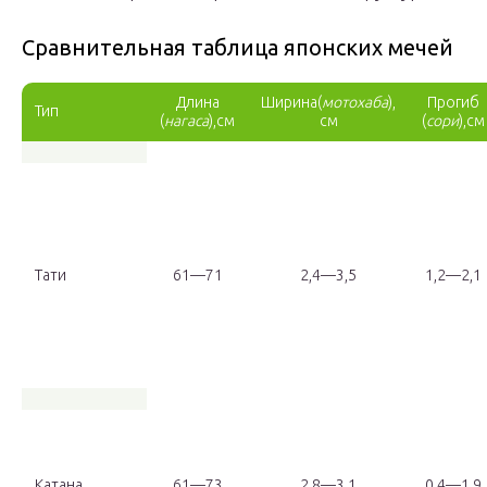
Сравнительная таблица японских мечей
Длина
Ширина(
мотохаба
),
Прогиб
Тип
(
нагаса
),см
см
(
сори
),см
Тати
61—71
2,4—3,5
1,2—2,1
Катана
61—73
2,8—3,1
0,4—1,9