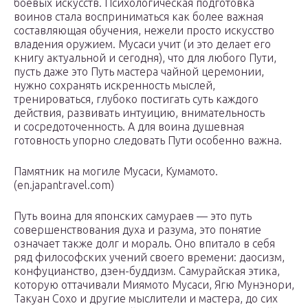
боевых искусств. Психологическая подготовка
воинов стала восприниматься как более важная
составляющая обучения, нежели просто искусство
владения оружием. Мусаси учит (и это делает его
книгу актуальной и сегодня), что для любого Пути,
пусть даже это Путь мастера чайной церемонии,
нужно сохранять искренность мыслей,
тренироваться, глубоко постигать суть каждого
действия, развивать интуицию, внимательность
и сосредоточенность. А для воина душевная
готовность упорно следовать Пути особенно важна.
Памятник на могиле Мусаси, Кумамото.
(en.japantravel.com)
Путь воина для японских самураев — это путь
совершенствования духа и разума, это понятие
означает также долг и мораль. Оно впитало в себя
ряд философских учений своего времени: даосизм,
конфуцианство, дзен-буддизм. Самурайская этика,
которую оттачивали Миямото Мусаси, Ягю Мунэнори,
Такуан Сохо и другие мыслители и мастера, до сих