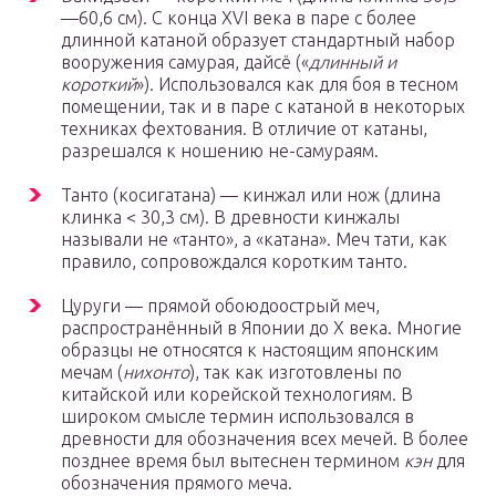
—60,6 см). С конца XVI века в паре с более
длинной катаной образует стандартный набор
вооружения самурая, дайсё («
длинный и
короткий
»). Использовался как для боя в тесном
помещении, так и в паре с катаной в некоторых
техниках фехтования. В отличие от катаны,
разрешался к ношению не-самураям.
Танто (косигатана) — кинжал или нож (длина
клинка < 30,3 см). В древности кинжалы
называли не «танто», а «катана». Меч тати, как
правило, сопровождался коротким танто.
Цуруги — прямой обоюдоострый меч,
распространённый в Японии до X века. Многие
образцы не относятся к настоящим японским
мечам (
нихонто
), так как изготовлены по
китайской или корейской технологиям. В
широком смысле термин использовался в
древности для обозначения всех мечей. В более
позднее время был вытеснен термином
кэн
для
обозначения прямого меча.