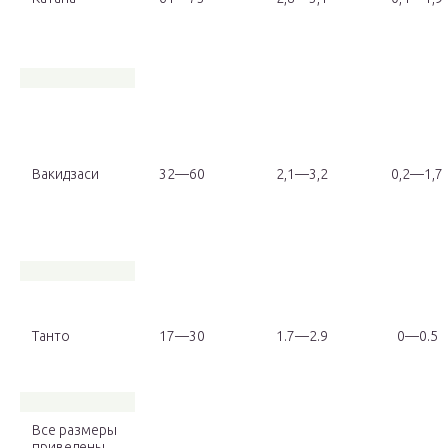
Вакидзаси
32—60
2,1—3,2
0,2—1,7
Танто
17—30
1.7—2.9
0—0.5
Все размеры
приведены