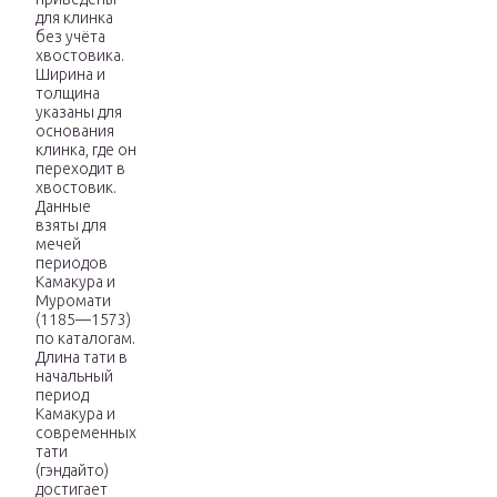
для клинка
без учёта
хвостовика.
Ширина и
толщина
указаны для
основания
клинка, где он
переходит в
хвостовик.
Данные
взяты для
мечей
периодов
Камакура и
Муромати
(1185—1573)
по каталогам.
Длина тати в
начальный
период
Камакура и
современных
тати
(гэндайто)
достигает