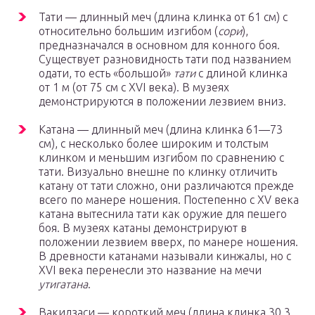
Тати — длинный меч (длина клинка от 61 см) с
относительно большим изгибом (
сори
),
предназначался в основном для конного боя.
Существует разновидность тати под названием
одати, то есть «большой»
тати
с длиной клинка
от 1 м (от 75 см с XVI века). В музеях
демонстрируются в положении лезвием вниз.
Катана — длинный меч (длина клинка 61—73
см), с несколько более широким и толстым
клинком и меньшим изгибом по сравнению с
тати. Визуально внешне по клинку отличить
катану от тати сложно, они различаются прежде
всего по манере ношения. Постепенно с XV века
катана вытеснила тати как оружие для пешего
боя. В музеях катаны демонстрируют в
положении лезвием вверх, по манере ношения.
В древности катанами называли кинжалы, но с
XVI века перенесли это название на мечи
утигатана
.
Вакидзаси — короткий меч (длина клинка 30,3