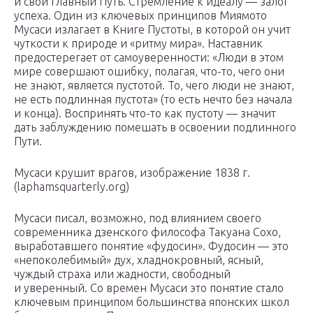
и свой главный Путь. Стремление к идеалу — залог
успеха. Один из ключевых принципов Миямото
Мусаси излагает в Книге Пустоты, в которой он учит
чуткости к природе и «ритму мира». Наставник
предостерегает от самоуверенности: «Люди в этом
мире совершают ошибку, полагая, что-то, чего они
не знают, является пустотой. То, чего люди не знают,
не есть подлинная пустота» (то есть нечто без начала
и конца). Воспринять что-то как пустоту — значит
дать заблуждению помешать в освоении подлинного
Пути.
Мусаси крушит врагов, изображение 1838 г.
(laphamsquarterly.org)
Мусаси писал, возможно, под влиянием своего
современника дзенского философа Такуана Сохо,
выработавшего понятие «фудосин». Фудосин — это
«непоколебимый» дух, хладнокровный, ясный,
чуждый страха или жадности, свободный
и уверенный. Со времен Мусаси это понятие стало
ключевым принципом большинства японских школ