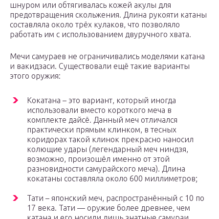
шнуром или обтягивалась кожей акулы для
предотвращения скольжения. Длина рукояти катаны
составляла около трёх кулаков, что позволяло
работать им с использованием двуручного хвата.
Мечи самураев не ограничивались моделями катана
и вакидзаси. Существовали ещё такие варианты
этого оружия:
Кокатана – это вариант, который иногда
использовали вместо короткого меча в
комплекте дайсё. Данный меч отличался
практически прямым клинком, в тесных
коридорах такой клинок прекрасно наносил
колющие удары (легендарный меч ниндзя,
возможно, произошёл именно от этой
разновидности самурайского меча). Длина
кокатаны составляла около 600 миллиметров;
Тати – японский меч, распространённый с 10 по
17 века. Тати — оружие более древнее, чем
катана и его носили лишь знатные самураи.