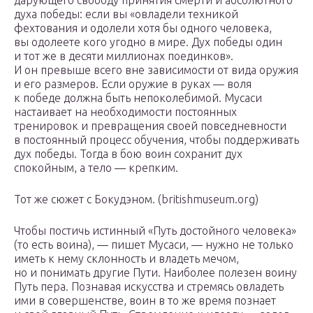
дарующего свободу принятия смерти и абсолютного
духа победы: если вы «овладели техникой
фехтования и одолели хотя бы одного человека,
вы одолеете кого угодно в мире. Дух победы один
и тот же в десяти миллионах поединков».
И он превыше всего вне зависимости от вида оружия
и его размеров. Если оружие в руках — воля
к победе должна быть непоколебимой. Мусаси
настаивает на необходимости постоянных
тренировок и превращения своей повседневности
в постоянный процесс обучения, чтобы поддерживать
дух победы. Тогда в бою воин сохранит дух
спокойным, а тело — крепким.
Тот же сюжет с Бокудэном. (britishmuseum.org)
Чтобы постичь истинный «Путь достойного человека»
(то есть воина), — пишет Мусаси, — нужно не только
иметь к нему склонность и владеть мечом,
но и понимать другие Пути. Наиболее полезен воину
Путь пера. Познавая искусства и стремясь овладеть
ими в совершенстве, воин в то же время познает