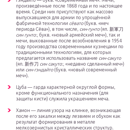
Гэндайто — букв. «современный меч». Мечи,
произведённые после 1868 года и по настоящее
время. Среди них присутствуют как массово
выпускавшиеся для армии по упрощённой
фабричной технологии
сёвато
(букв. «меч
периода Сёва»), в том числе,
син-гунто
(яп. 新軍刀
син гунто:
, букв. «новый армейский меч»), так и
мечи, выкованные после возобновления в 1954
году производства современными кузнецами по
традиционными технологиям, для которых
предлагается использовать название
син-сакуто
(яп. 新作刀
син сакуто:
, «недавно сделанный меч»)
или
син-гэндайто
(букв. «новый современный
меч»).
Цуба — гарда характерной округлой формы,
кроме функционального назначения (для
защиты кисти) служила украшением меча.
Хамон — линия узора на клинке, возникающая
после его закалки между лезвием и обухом как
результат формирования в металле
мелкозернистых кристаллических структур.