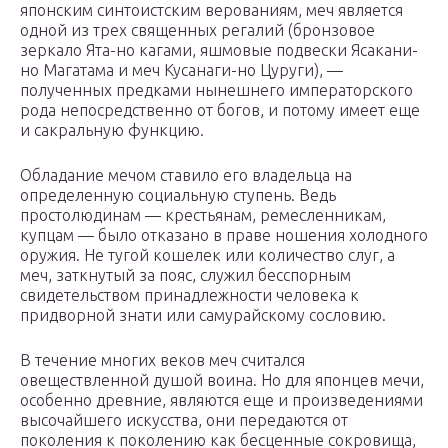
японским синтоистским верованиям, меч является
одной из трех священных регалий (бронзовое
зеркало Ята-но кагами, яшмовые подвески Ясакани-
но Магатама и меч Кусанаги-но Цуруги), —
полученных предками нынешнего императорского
рода непосредственно от богов, и потому имеет еще
и сакральную функцию.
Обладание мечом ставило его владельца на
определенную социальную ступень. Ведь
простолюдинам — крестьянам, ремесленникам,
купцам — было отказано в праве ношения холодного
оружия. Не тугой кошелек или количество слуг, а
меч, заткнутый за пояс, служил бесспорным
свидетельством принадлежности человека к
придворной знати или самурайскому сословию.
В течение многих веков меч считался
овеществленной душой воина. Но для японцев мечи,
особенно древние, являются еще и произведениями
высочайшего искусства, они передаются от
поколения к поколению как бесценные сокровища,