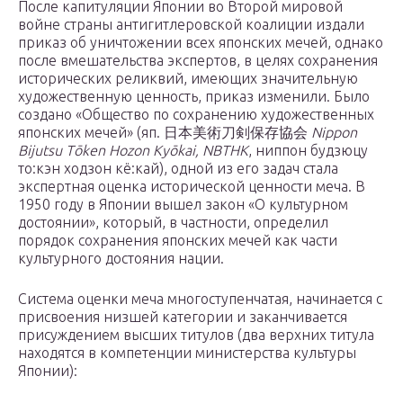
После капитуляции Японии во Второй мировой
войне страны антигитлеровской коалиции издали
приказ об уничтожении всех японских мечей, однако
после вмешательства экспертов, в целях сохранения
исторических реликвий, имеющих значительную
художественную ценность, приказ изменили. Было
создано «Общество по сохранению художественных
японских мечей» (яп. 日本美術刀剣保存協会
Nippon
Bijutsu Tōken Hozon Kyōkai, NBTHK
, ниппон будзюцу
то:кэн ходзон кё:кай), одной из его задач стала
экспертная оценка исторической ценности меча. В
1950 году в Японии вышел закон «О культурном
достоянии», который, в частности, определил
порядок сохранения японских мечей как части
культурного достояния нации.
Система оценки меча многоступенчатая, начинается с
присвоения низшей категории и заканчивается
присуждением высших титулов (два верхних титула
находятся в компетенции министерства культуры
Японии):