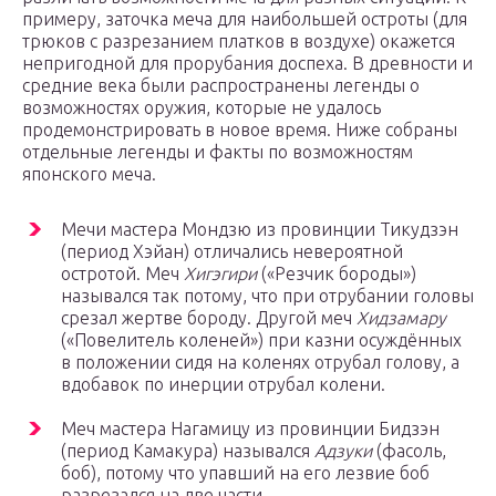
примеру, заточка меча для наибольшей остроты (для
трюков с разрезанием платков в воздухе) окажется
непригодной для прорубания доспеха. В древности и
средние века были распространены легенды о
возможностях оружия, которые не удалось
продемонстрировать в новое время. Ниже собраны
отдельные легенды и факты по возможностям
японского меча.
Мечи мастера Мондзю из провинции Тикудзэн
(период Хэйан) отличались невероятной
остротой. Меч
Хигэгири
(«Резчик бороды»)
назывался так потому, что при отрубании головы
срезал жертве бороду. Другой меч
Хидзамару
(«Повелитель коленей») при казни осуждённых
в положении сидя на коленях отрубал голову, а
вдобавок по инерции отрубал колени.
Меч мастера Нагамицу из провинции Бидзэн
(период Камакура) назывался
Адзуки
(фасоль,
боб), потому что упавший на его лезвие боб
разрезался на две части.