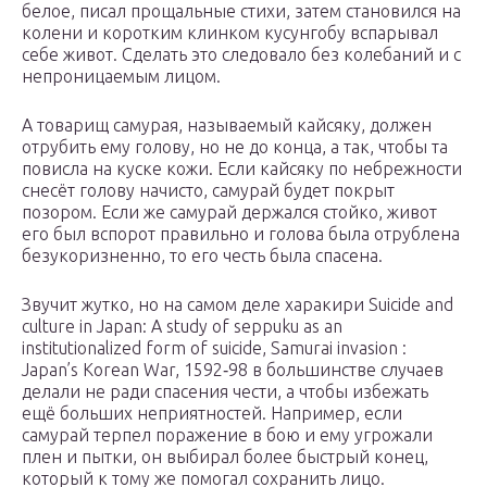
белое, писал прощальные стихи, затем становился на
колени и коротким клинком кусунгобу вспарывал
себе живот. Сделать это следовало без колебаний и с
непроницаемым лицом.
А товарищ самурая, называемый кайсяку, должен
отрубить ему голову, но не до конца, а так, чтобы та
повисла на куске кожи. Если кайсяку по небрежности
снесёт голову начисто, самурай будет покрыт
позором. Если же самурай держался стойко, живот
его был вспорот правильно и голова была отрублена
безукоризненно, то его честь была спасена.
Звучит жутко, но на самом деле харакири Suicide and
culture in Japan: A study of seppuku as an
institutionalized form of suicide, Samurai invasion :
Japan’s Korean War, 1592‑98 в большинстве случаев
делали не ради спасения чести, а чтобы избежать
ещё больших неприятностей. Например, если
самурай терпел поражение в бою и ему угрожали
плен и пытки, он выбирал более быстрый конец,
который к тому же помогал сохранить лицо.