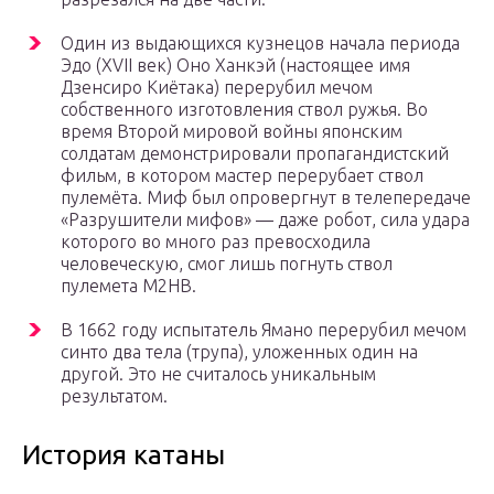
Один из выдающихся кузнецов начала периода
Эдо (XVII век) Оно Ханкэй (настоящее имя
Дзенсиро Киётака) перерубил мечом
собственного изготовления ствол ружья. Во
время Второй мировой войны японским
солдатам демонстрировали пропагандистский
фильм, в котором мастер перерубает ствол
пулемёта. Миф был опровергнут в телепередаче
«Разрушители мифов» — даже робот, сила удара
которого во много раз превосходила
человеческую, смог лишь погнуть ствол
пулемета M2HB.
В 1662 году испытатель Ямано перерубил мечом
синто два тела (трупа), уложенных один на
другой. Это не считалось уникальным
результатом.
История катаны