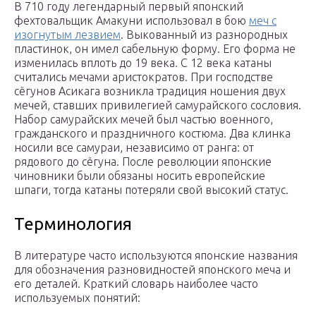
В 710 году легендарный первый японский
фехтовальщик Амакуни использовал в бою
меч с
изогнутым лезвием
. Выкованный из разнородных
пластинок, он имел сабельную форму. Его форма не
изменилась вплоть до 19 века. С 12 века катаны
считались мечами аристократов. При господстве
сёгунов Асикага возникла традиция ношения двух
мечей, ставших привилегией самурайского сословия.
Набор самурайских мечей был частью военного,
гражданского и праздничного костюма. Два клинка
носили все самураи, независимо от ранга: от
рядового до сёгуна. После революции японские
чиновники были обязаны носить европейские
шпаги, тогда катаны потеряли свой высокий статус.
Терминология
В литературе часто используются японские названия
для обозначения разновидностей японского меча и
его деталей. Краткий словарь наиболее часто
используемых понятий: