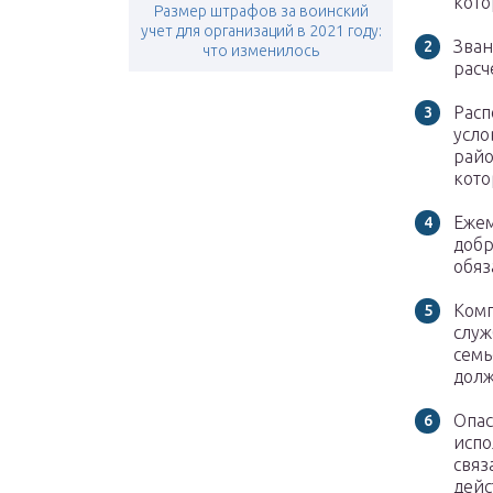
кото
Размер штрафов за воинский
учет для организаций в 2021 году:
Зван
что изменилось
расч
Расп
усло
рай
кото
Ежем
добр
обяз
Комп
служ
семь
долж
Опас
испо
связ
дейс