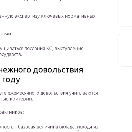
енную экспертизу ключевых нормативных
нами.
лушиваться послания КС, выступления
осударств.
енежного довольствия
 году
ете ежемесячного довольствия учитываются
ные критерии.
рактников:
ность – базовая величина оклада, исходя из