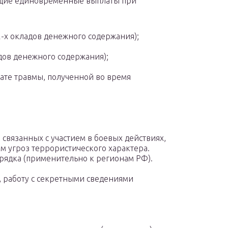
щие единовременные выплаты при
2-х окладов денежного содержания);
адов денежного содержания);
ате травмы, полученной во время
связанных с участием в боевых действиях,
 угроз террористического характера.
рядка (применительно к регионам РФ).
 работу с секретными сведениями