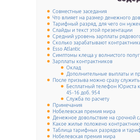
Совместные заседания
Что влияет на размер денежного до
Тарифный разряд, для чего он нужен
Слайды и текст этой презентации
Средний уровень зарплаты рядовог
Сколько зарабатывают контрактники
Esso Atlantic
Симптомы клеща у волнистого попуг
Зарплаты контрактников
Оклад
Дополнительные выплаты и п
После призыва можно сразу служить
Бесплатный телефон Юриста ко
45-16 доб. 954
Служба по расчету
Примечания
Нобелевская премия мира
Денежное довольствие на срочной 
Какое жилье положено контрактник
Таблица тарифных разрядов и тариф
Нобелевская премия мира