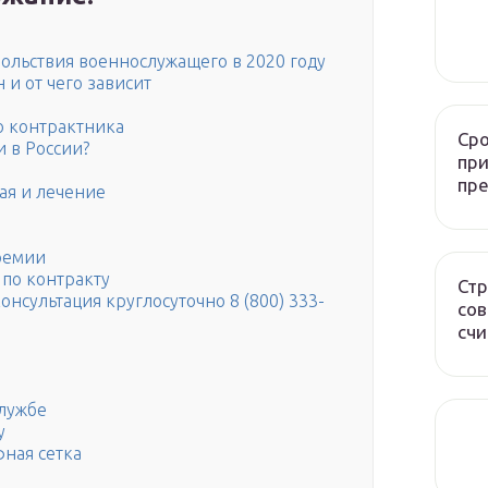
вольствия военнослужащего в 2020 году
 и от чего зависит
о контрактника
Сро
 в России?
при
пр
ая и лечение
ремии
 по контракту
Стр
нсультация круглосуточно 8 (800) 333-
сов
счи
службе
у
ная сетка