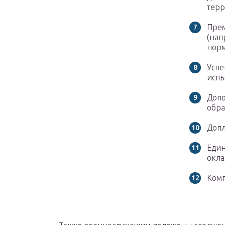
терр
Прем
(нап
норм
Усп
испы
Допо
обра
Допл
Един
окла
Комп