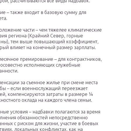
рой, рассчитываются все виды надбавок.
ие – также входит в базовую сумму для
ета.
оложение части – чем тяжелее климатические
вия региона (Крайний Север, горные
оны), тем выше повышающий коэффициент,
рый влияет на конечный размер зарплаты.
есячное премирование – для контрактников,
осовестно исполняющих служебные
анности.
енсации за съемное жилье при смене места
бы – если военнослужащий переезжает
ей, компенсируются затраты в размере ¼
ностного оклада на каждого члена семьи.
ные условия – надбавки полагаются за время
лнения обязанностей непосредственно
анных с риском для жизни, участие в боевых
твиях, локальных конфликтах, как на