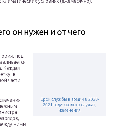
 климатических условиях (ежемесячно).
го он нужен и от чего
гория, под
авливается
м. Каждая
етку, в
вой части
Срок службы в армии в 2020-
еспечения
2021 году: сколько служат,
енежным
изменения
инистра
азрядов,
 между ними