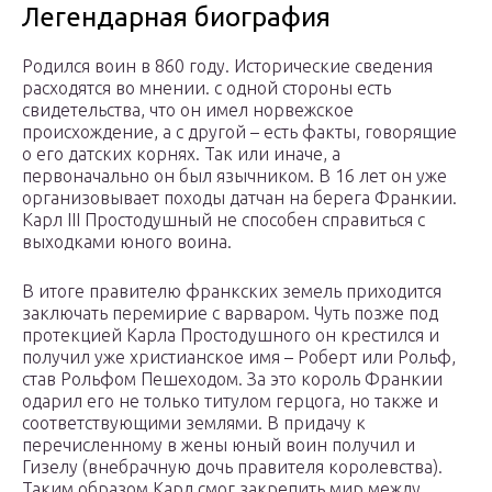
Легендарная биография
Родился воин в 860 году. Исторические сведения
расходятся во мнении. с одной стороны есть
свидетельства, что он имел норвежское
происхождение, а с другой – есть факты, говорящие
о его датских корнях. Так или иначе, а
первоначально он был язычником. В 16 лет он уже
организовывает походы датчан на берега Франкии.
Карл III Простодушный не способен справиться с
выходками юного воина.
В итоге правителю франкских земель приходится
заключать перемирие с варваром. Чуть позже под
протекцией Карла Простодушного он крестился и
получил уже христианское имя – Роберт или Рольф,
став Рольфом Пешеходом. За это король Франкии
одарил его не только титулом герцога, но также и
соответствующими землями. В придачу к
перечисленному в жены юный воин получил и
Гизелу (внебрачную дочь правителя королевства).
Таким образом Карл смог закрепить мир между