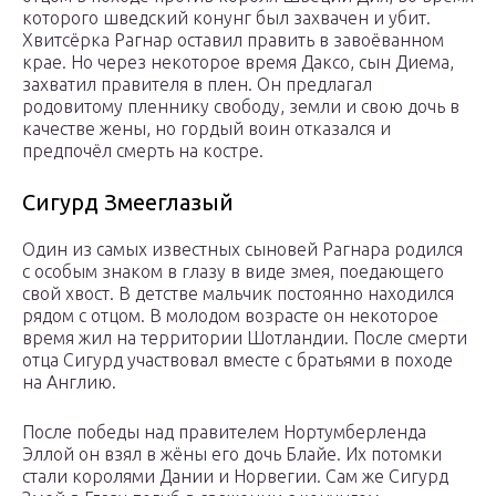
которого шведский конунг был захвачен и убит.
Хвитсёрка Рагнар оставил править в завоёванном
крае. Но через некоторое время Даксо, сын Диема,
захватил правителя в плен. Он предлагал
родовитому пленнику свободу, земли и свою дочь в
качестве жены, но гордый воин отказался и
предпочёл смерть на костре.
Сигурд Змееглазый
Один из самых известных сыновей Рагнара родился
с особым знаком в глазу в виде змея, поедающего
свой хвост. В детстве мальчик постоянно находился
рядом с отцом. В молодом возрасте он некоторое
время жил на территории Шотландии. После смерти
отца Сигурд участвовал вместе с братьями в походе
на Англию.
После победы над правителем Нортумберленда
Эллой он взял в жёны его дочь Блайе. Их потомки
стали королями Дании и Норвегии. Сам же Сигурд