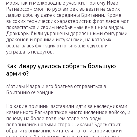
моря, так и мелководные участки. Поэтому Ивар
Рагнарссон смог по руслам рек вывезти на своих
ладьях добычу даже с середины Британии. Кроме
высоких технических характеристик флот данов мог
похвастаться и своим необычным внешним видом.
Драккары были украшены деревянными фигурами
драконов и прочими истуканами, на которых
возлагалась функция отгонять злых духов и
устрашать недругов.
Как Ивару удалось собрать большую
армию?
Мотивы Ивара и его братьев отправиться в
Британию очевидны
Но какие причины заставили идти за наследниками
казненного Рагнара такое многочисленное войско, и
почему на более позднем этапе его ряды
пополнились новыми сторонниками? Здесь стоит
обратить внимание читателя на тот исторический
факт, что в IX столетии, после затяжного кризиса,