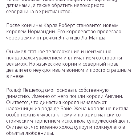
датчанами, а также обратить непокорного
северянина в христианство.
После кончины Карла Роберт становится новым
королем Нормандии. Его королевство пролегало
через земли от речки Эпта и до Ла-Манша
Он имел статное телосложение и неизменно
пользовался уважением и вниманием со стороны
вельмож. Но языческие корни и северный нрав
делали его неукротивым воином и просто страшным
в гневе
Рольф Пешеход смог основать собственную
династию. Именно от него пошли короли Англии.
Считается, что династия короля началась от
наложницы из рода де Байе. Жена короля не питала
особо нежных чувств к нему и по-христиански со
стоическим терпением исполняла супружеский долг.
Считается, что именно холод супруги толкнул его в
объятья любовницы.