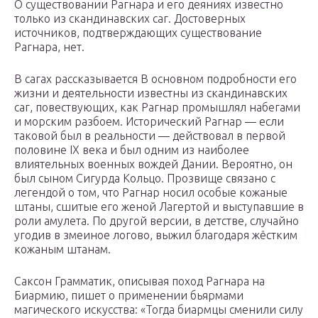
О существовании Рагнара и его деяниях известно
только из скандинавских саг. Достоверных
источников, подтверждающих существование
Рагнара, нет.
В сагах рассказывается В основном подробности его
жизни и деятельности известны из скандинавских
саг, повествующих, как Рагнар промышлял набегами
и морским разбоем. Исторический Рагнар — если
таковой был в реальности — действовал в первой
половине IX века и был одним из наиболее
влиятельных военных вождей Дании. Вероятно, он
был сыном Сигурда Кольцо. Прозвище связано с
легендой о том, что Рагнар носил особые кожаные
штаны, сшитые его женой Лагертой и выступавшие в
роли амулета. По другой версии, в детстве, случайно
угодив в змеиное логово, выжил благодаря жёстким
кожаным штанам.
Саксон Грамматик, описывая поход Рагнара на
Биармию, пишет о применении бьярмами
магического искусства: «Тогда биармцы сменили силу