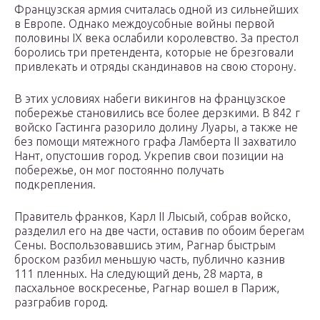
Французская армия считалась одной из сильнейших
в Европе. Однако междоусобные войны первой
половины IX века ослабили королевство. За престол
боролись три претендента, которые не брезговали
привлекать и отряды скандинавов на свою сторону.
В этих условиях набеги викингов на французское
побережье становились все более дерзкими. В 842 г
войско Гастинга разорило долину Луары, а также не
без помощи мятежного графа Ламберта II захватило
Нант, опустошив город. Укрепив свои позиции на
побережье, он мог постоянно получать
подкрепления.
Правитель франков, Карл II Лысый, собрав войско,
разделил его на две части, оставив по обоим берегам
Сены. Воспользовавшись этим, Рагнар быстрым
броском разбил меньшую часть, публично казнив
111 пленных. На следующий день, 28 марта, в
пасхальное воскресенье, Рагнар вошел в Париж,
разграбив город.