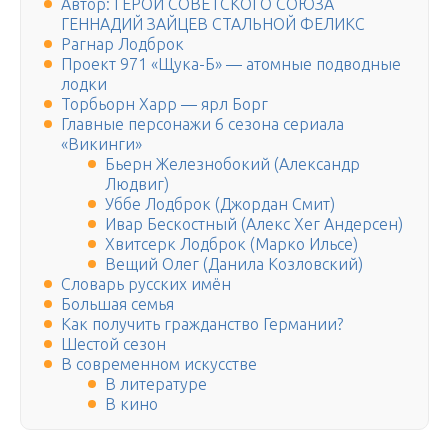
Автор: ГЕРОЙ СОВЕТСКОГО СОЮЗА
ГЕННАДИЙ ЗАЙЦЕВ СТАЛЬНОЙ ФЕЛИКС
Рагнар Лодброк
Проект 971 «Щука-Б» — атомные подводные
лодки
Торбьорн Харр — ярл Борг
Главные персонажи 6 сезона сериала
«Викинги»
Бьерн Железнобокий (Александр
Людвиг)
Уббе Лодброк (Джордан Смит)
Ивар Бескостный (Алекс Хег Андерсен)
Хвитсерк Лодброк (Марко Ильсе)
Вещий Олег (Данила Козловский)
Словарь русских имён
Большая семья
Как получить гражданство Германии?
Шестой сезон
В современном искусстве
В литературе
В кино