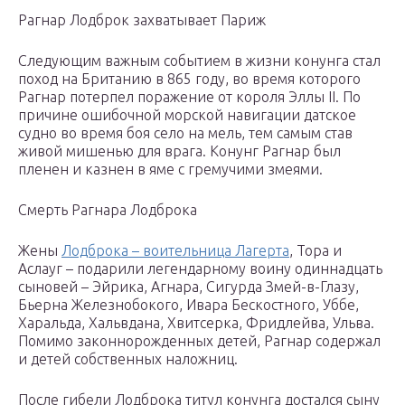
Рагнар Лодброк захватывает Париж
Следующим важным событием в жизни конунга стал
поход на Британию в 865 году, во время которого
Рагнар потерпел поражение от короля Эллы II. По
причине ошибочной морской навигации датское
судно во время боя село на мель, тем самым став
живой мишенью для врага. Конунг Рагнар был
пленен и казнен в яме с гремучими змеями.
Смерть Рагнара Лодброка
Жены
Лодброка – воительница Лагерта
, Тора и
Аслауг – подарили легендарному воину одиннадцать
сыновей – Эйрика, Агнара, Сигурда Змей-в-Глазу,
Бьерна Железнобокого, Ивара Бескостного, Уббе,
Харальда, Хальвдана, Хвитсерка, Фридлейва, Ульва.
Помимо законнорожденных детей, Рагнар содержал
и детей собственных наложниц.
После гибели Лодброка титул конунга достался сыну