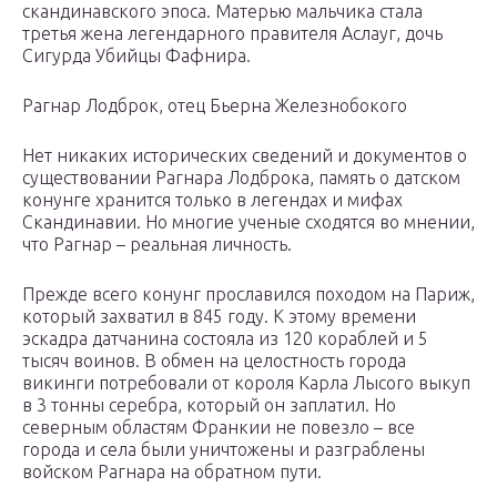
скандинавского эпоса. Матерью мальчика стала
третья жена легендарного правителя Аслауг, дочь
Сигурда Убийцы Фафнира.
Рагнар Лодброк, отец Бьерна Железнобокого
Нет никаких исторических сведений и документов о
существовании Рагнара Лодброка, память о датском
конунге хранится только в легендах и мифах
Скандинавии. Но многие ученые сходятся во мнении,
что Рагнар – реальная личность.
Прежде всего конунг прославился походом на Париж,
который захватил в 845 году. К этому времени
эскадра датчанина состояла из 120 кораблей и 5
тысяч воинов. В обмен на целостность города
викинги потребовали от короля Карла Лысого выкуп
в 3 тонны серебра, который он заплатил. Но
северным областям Франкии не повезло – все
города и села были уничтожены и разграблены
войском Рагнара на обратном пути.