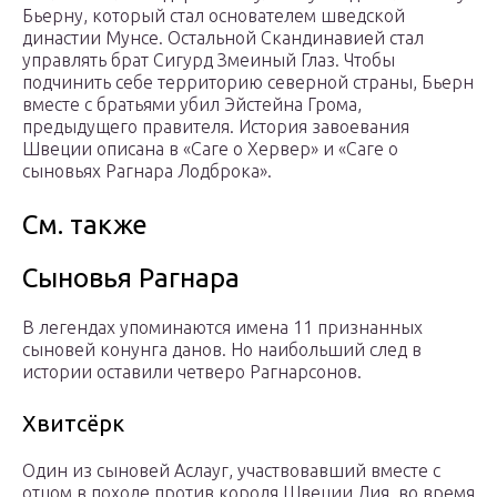
Бьерну, который стал основателем шведской
династии Мунсе. Остальной Скандинавией стал
управлять брат Сигурд Змеиный Глаз. Чтобы
подчинить себе территорию северной страны, Бьерн
вместе с братьями убил Эйстейна Грома,
предыдущего правителя. История завоевания
Швеции описана в «Саге о Хервер» и «Саге о
сыновьях Рагнара Лодброка».
См. также
Сыновья Рагнара
В легендах упоминаются имена 11 признанных
сыновей конунга данов. Но наибольший след в
истории оставили четверо Рагнарсонов.
Хвитсёрк
Один из сыновей Аслауг, участвовавший вместе с
отцом в походе против короля Швеции Дия, во время