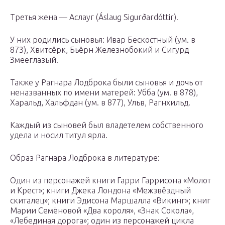
Третья жена — Аслауг (Áslaug Sigurðardóttir).
У них родились сыновья: Ивар Бескостный (ум. в
873), Хвитсёрк, Бьёрн Железнобокий и Сигурд
Змееглазый.
Также у Рагнара Лодброка были сыновья и дочь от
неназванных по имени матерей: Убба (ум. в 878),
Харальд, Хальфдан (ум. в 877), Ульв, Рагнхильд.
Каждый из сыновей был владетелем собственного
удела и носил титул ярла.
Образ Рагнара Лодброка в литературе:
Один из персонажей книги Гарри Гаррисона «Молот
и Крест»; книги Джека Лондона «Межзвёздный
скиталец»; книги Эдисона Маршалла «Викинг»; книг
Марии Семёновой «Два короля», «Знак Сокола»,
«Лебединая дорога»; один из персонажей цикла