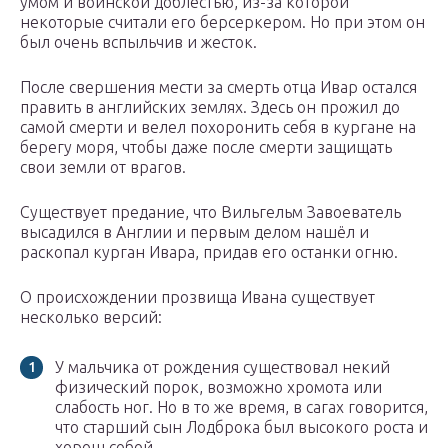
умом и воинской доблестью, из-за которой
некоторые считали его берсеркером. Но при этом он
был очень вспыльчив и жесток.
После свершения мести за смерть отца Ивар остался
править в английских землях. Здесь он прожил до
самой смерти и велел похоронить себя в кургане на
берегу моря, чтобы даже после смерти защищать
свои земли от врагов.
Существует предание, что Вильгельм Завоеватель
высадился в Англии и первым делом нашёл и
раскопал курган Ивара, придав его останки огню.
О происхождении прозвища Ивана существует
несколько версий:
У мальчика от рождения существовал некий
физический порок, возможно хромота или
слабость ног. Но в то же время, в сагах говорится,
что старший сын Лодброка был высокого роста и
хорош собой.