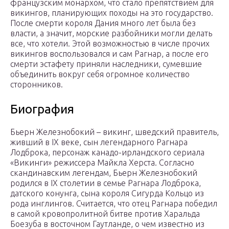
французским монархом, что стало препятствием для
викингов, планирующих походы на это государство.
После смерти короля Дания много лет была без
власти, а значит, морские разбойники могли делать
все, что хотели. Этой возможностью в числе прочих
викингов воспользовался и сам Рагнар, а после его
смерти эстафету приняли наследники, сумевшие
объединить вокруг себя огромное количество
сторонников.
Биография
Бьерн Железнобокий – викинг, шведский правитель,
живший в IX веке, сын легендарного Рагнара
Лодброка, персонаж канадо-ирландского сериала
«Викинги» режиссера Майкла Херста. Согласно
скандинавским легендам, Бьерн Железнобокий
родился в IX столетии в семье Рагнара Лодброка,
датского конунга, сына короля Сигурда Кольцо из
рода инглингов. Считается, что отец Рагнара победил
в самой кровопролитной битве против Харальда
Боезуба в восточном Гаутланде, о чем известно из