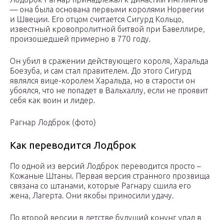
— она была основана первыми королями Норвегии
и Швеции. Его отцом считается Сигурд Кольцо,
известный кровопролитной битвой при Бавеллире,
произошедшей примерно в 770 году.
Он убил в сражении действующего короля, Харальда
Боезуба, и сам стал правителем. До этого Сигурд
являлся вице-королем Харальда, но в старости он
убоялся, что не попадет в Вальхаллу, если не проявит
себя как воин и лидер.
Рагнар Лодброк (фото)
Как переводится Лодброк
По одной из версий Лодброк переводится просто –
Кожаные Штаны. Первая версия странного прозвища
связана со штанами, которые Рагнару сшила его
жена, Лагерта. Они якобы приносили удачу.
По второй версии в детстве будущий конунг упал в