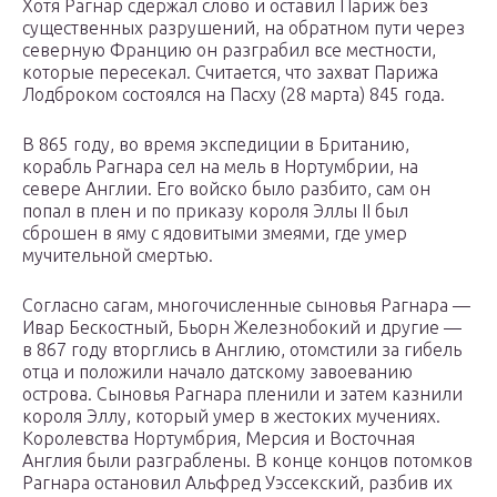
Хотя Рагнар сдержал слово и оставил Париж без
существенных разрушений, на обратном пути через
северную Францию он разграбил все местности,
которые пересекал. Считается, что захват Парижа
Лодброком состоялся на Пасху (28 марта) 845 года.
В 865 году, во время экспедиции в Британию,
корабль Рагнара сел на мель в Нортумбрии, на
севере Англии. Его войско было разбито, сам он
попал в плен и по приказу короля Эллы II был
сброшен в яму с ядовитыми змеями, где умер
мучительной смертью.
Согласно сагам, многочисленные сыновья Рагнара —
Ивар Бескостный, Бьорн Железнобокий и другие —
в 867 году вторглись в Англию, отомстили за гибель
отца и положили начало датскому завоеванию
острова. Сыновья Рагнара пленили и затем казнили
короля Эллу, который умер в жестоких мучениях.
Королевства Нортумбрия, Мерсия и Восточная
Англия были разграблены. В конце концов потомков
Рагнара остановил Альфред Уэссекский, разбив их