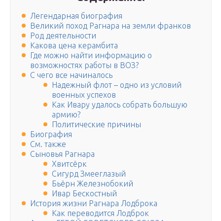
Легендарная биография
Великий поход Рагнара на земли франков
Род деятельности
Какова цена керамбита
Где можно найти информацию о
возможностях работы в ВОЗ?
С чего все начиналось
Надежный флот – одно из условий
военных успехов
Как Ивару удалось собрать большую
армию?
Политические причины
Биография
См. также
Сыновья Рагнара
Хвитсёрк
Сигурд Змееглазый
Бьёрн Железнобокий
Ивар Бескостный
История жизни Рагнара Лодброка
Как переводится Лодброк