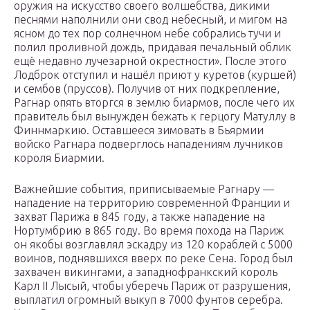
оружия на искусство своего волшебства, дикими
песнями наполнили они свод небесный, и мигом на
ясном до тех пор солнечном небе собрались тучи и
полил проливной дождь, придавая печальный облик
ещё недавно лучезарной окрестности». После этого
Лодброк отступил и нашёл приют у куретов (куршей)
и сембов (пруссов). Получив от них подкрепление,
Рагнар опять вторгся в землю биармов, после чего их
правитель был вынужден бежать к герцогу Матуллу в
Финнмаркию. Оставшееся зимовать в Бьярмии
войско Рагнара подверглось нападениям лучников
короля Биармии.
Важнейшие события, приписываемые Рагнару —
нападение на территорию современной Франции и
захват Парижа в 845 году, а также нападение на
Нортумбрию в 865 году. Во время похода на Париж
он якобы возглавлял эскадру из 120 кораблей с 5000
воинов, поднявшихся вверх по реке Сена. Город был
захвачен викингами, а западнофранкский король
Карл II Лысый, чтобы уберечь Париж от разрушения,
выплатил огромный выкуп в 7000 фунтов серебра.