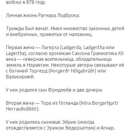
войско в 878 году.
Личная жизнь Рагнара Лодброка:
Трижды был женат. Имел множество законных детей
и внебрачных, прижитых от наложниц.
Первая жена — Лагерта (Ladgerda, Ladgertha или
Lagertha), согласно хроникам Саксона Грамматика XII
века — северная воительница, обладательница
земель в Норвегии. Некоторые авторы связывают её
с богиней Торгерд (Þorgerðr Hölgabrúðr) или
Валькирией.
У них родился сын Фридлейв и две дочери.
Вторая жена — Тора из Готланда (Þóra Borgarhjǫrtr
Herrauðsdóttir).
У них родились сыновья: Эйрик (иногда
отождествляется с Эриком Ведерхаттом) и Агнар.