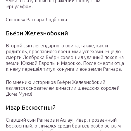
Змей в Глазу погиб в сражении с конунгом
Эрнульфом.
Сыновья Рагнара Лодброка
Бьёрн Железнобокий
Второй сын легендарного воина, также, как и
родитель, прославился военными успехами. Ещё до
смерти Лодброка Бьёрн совершил удачный поход на
земли Южной Европы и Марокко. После смерти отца
к нему перешёл титул конунга и все земли Рагнара.
По мнению историков Бьёрн Железнобокий
является основателем династии шведских королей
Дома Мунсё.
Ивар Бескостный
Старший сын Рагнара и Аслауг Ивар, прозванный
Бескостный, отличался среди братьев особо острым