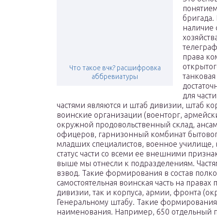
понятием
бригада.
наличие 
хозяйства
телеграф
права ко
открытог
Что такое вчк? расшифровка
танковая
аббревиатуры
достаточ
для част
частями являются и штаб дивизии, штаб кор
воинские организации (военторг, армейск
окружной продовольственный склад, ансам
офицеров, гарнизонный комбинат бытовог
младших специалистов, военное училище, во
статус части со всеми ее внешними призн
выше мы отнесли к подразделениям. Частям
взвод. Такие формирования в состав полко
самостоятельная воинская часть на правах 
дивизии, так и корпуса, армии, фронта (ок
Генеральному штабу. Такие формирования
наименования. Например, 650 отдельный 