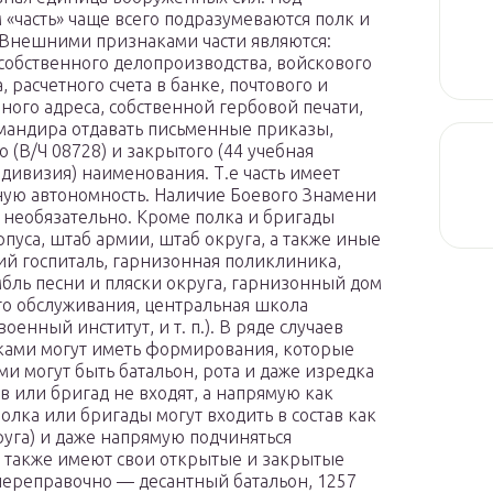
 «часть» чаще всего подразумеваются полк и
 Внешними признаками части являются:
собственного делопроизводства, войскового
, расчетного счета в банке, почтового и
ного адреса, собственной гербовой печати,
мандира отдавать письменные приказы,
о (В/Ч 08728) и закрытого (44 учебная
 дивизия) наименования. Т.е часть имеет
ную автономность. Наличие Боевого Знамени
и необязательно. Кроме полка и бригады
пуса, штаб армии, штаб округа, а также иные
ий госпиталь, гарнизонная поликлиника,
бль песни и пляски округа, гарнизонный дом
о обслуживания, центральная школа
енный институт, и т. п.). В ряде случаев
аками могут иметь формирования, которые
и могут быть батальон, рота и даже изредка
в или бригад не входят, а напрямую как
полка или бригады могут входить в состав как
руга) и даже напрямую подчиняться
 также имеют свои открытые и закрытые
переправочно — десантный батальон, 1257