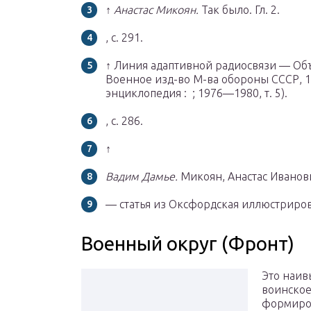
↑
Анастас Микоян.
Так было. Гл. 2.
, с. 291.
↑ Линия адаптивной радиосвязи — Об
Военное изд-во М-ва обороны СССР, 1
энциклопедия : ; 1976—1980, т. 5).
, с. 286.
↑
Вадим Дамье.
Микоян, Анастас Иванови
— статья из Оксфордская иллюстриро
Военный округ (Фронт)
Это наи
воинско
формиро