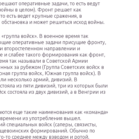
решают оперативные задачи, то есть ведут
 войны в целом). Фронт решает как
 то есть ведет крупные сражения, в
я обстановка и может решиться исход войны.
 «группа войск». В военное время так
щие оперативные задачи присущие фронту,
ли второстепенном направлении и
е и слабее такого формирования как фронт,
ремя так называли в Советской Армии
ных за рубежом (Группа Советских войск в
рная группа войск, Южная группа войск). В
или несколько армий, дивизий. В
стояла из пяти дивизий, три из которых были
ск состояла из двух дивизий, а в Венгрии из
чаются еще такие наименования как «команда»
у времени из употребления вышел.
 специальных войск (саперы, связисты,
 общевоинских формирований. Обычно по
о-то среднее между взводом и ротой.