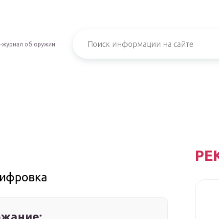
-журнал об оружии
РЕ
шифровка
жание: