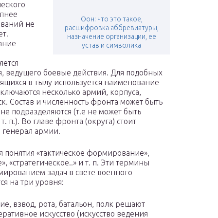
ческого
упнее
Оон: что это такое,
ваний не
расшифровка аббревиатуры,
ет.
назначение организации, ее
ание
устав и символика
яется
, ведущего боевые действия. Для подобных
ящихся в тылу используется наименование
включаются несколько армий, корпуса,
ск. Состав и численность фронта может быть
не подразделяются (т.е не может быть
 п.). Во главе фронта (округа) стоит
 генерал армии.
ся понятия «тактическое формирование»,
 «стратегическое..» и т. п. Эти термины
ированием задач в свете военного
ся на три уровня:
ие, взвод, рота, батальон, полк решают
перативное искусство (искусство ведения