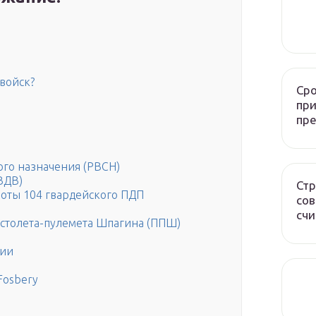
войск?
Сро
при
пр
ого назначения (РВСН)
ВДВ)
Стр
роты 104 гвардейского ПДП
сов
счи
истолета-пулемета Шпагина (ППШ)
мии
Fosbery