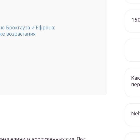
150
рю Брокгауза и Ефрона:
ке возрастания
Как
пер
Neb
вная единица вооруженных сил. Под