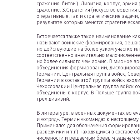
сражения, битвы). Дивизия, корпус, армия 
сражение. 3.Стратегия (искусство ведения
оперативные, так и стратегические задачи,
результате которых менятся стратегическа
Встречается также такое наименование как
называют воинские формирования, решаю
но действующие на более узком участке и
соответственно значительно малочисленне
но более сильного чем армия. В мирное в
объединения формирований, дислоцирован
Германии, Центральная группа войск, Севе
Германии в состав этой группы войск вход
Чехословакии Центральная группа войск со
объединены в корпус. В Польше группа вой
трех дивизий.
В литературе, в военных документах всте
и «отряд». Термин «команда» к настоящем
Применялся для обозначения формирований
разведчики и т.п) находящихся в составе
числености и решаемым боевым задачам чт