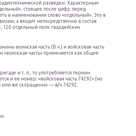
д радиотехнической разведки. Характерным
тдельный», стоящее после цифр перед
ть в наименовании слово «отдельный». Это в
ивизии, а входит непосредственно в состав
р, 120 отдельный полк гвардейских
мины воинская часть (В.ч.) и войсковая часть
ин «воинская часть» применяется как общее
игаде и т. п., то употребляется термин
тся и ее номер: «войсковая часть 74292» (но
) или же скоращенно — в/ч 74292.
ии