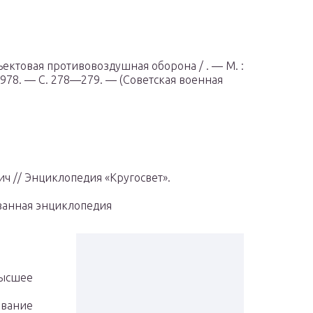
ъектовая противовоздушная оборона / . —
М.
:
978. — С. 278—279. — (Советская военная
ч // Энциклопедия «Кругосвет».
ванная энциклопедия
высшее
е
вание