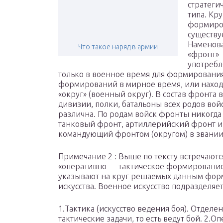
стратеги
типа. Кр
формиро
существу
Наменов
Что такое наряд в армии
«фронт»
употребл
только в военное время для формирования
формирований в мирное время, или наход
«округ» (военный округ). В состав фронта 
дивизии, полки, батальоны всех родов вой
различна. По родам войск фронты никогда 
танковый фронт, артиллерийский фронт и т.
командующий фронтом (округом) в звании
Примечание 2 : Выше по тексту встречают
«оперативно — тактическое формирование»,
указывают на круг решаемых данным форм
искусства. Военное искусство подразделяет
1.Тактика (искусство ведения боя). Отделен
тактические задачи, то есть ведут бой. 2.О