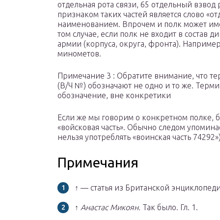
отдельная рота связи, 65 отдельный взво
признаком таких частей является слово «о
наименованием. Впрочем и полк может име
том случае, если полк не входит в состав д
армии (корпуса, округа, фронта). Наприме
минометов.
Примечание 3 : Обратите внимание, что тер
(В/Ч №) обозначают не одно и то же. Терм
обозначение, вне конкретики
Если же мы говорим о конкретном полке, бр
«войсковая часть». Обычно следом упоминае
нельзя употреблять «воинская часть 74292»
Примечания
↑ — статья из Британской энциклопед
↑
Анастас Микоян.
Так было. Гл. 1.