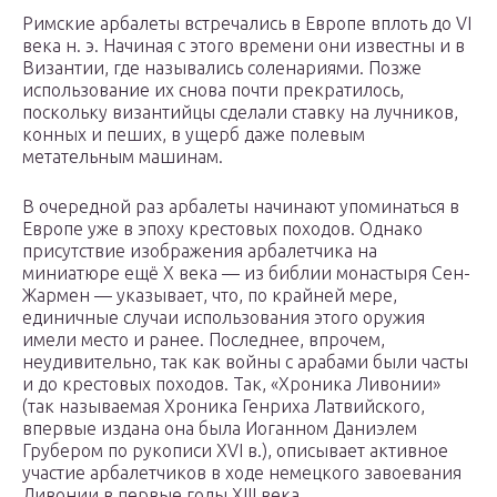
Римские арбалеты встречались в Европе вплоть до VI
века н. э. Начиная с этого времени они известны и в
Византии, где назывались соленариями. Позже
использование их снова почти прекратилось,
поскольку византийцы сделали ставку на лучников,
конных и пеших, в ущерб даже полевым
метательным машинам.
В очередной раз арбалеты начинают упоминаться в
Европе уже в эпоху крестовых походов. Однако
присутствие изображения арбалетчика на
миниатюре ещё X века — из библии монастыря Сен-
Жармен — указывает, что, по крайней мере,
единичные случаи использования этого оружия
имели место и ранее. Последнее, впрочем,
неудивительно, так как войны с арабами были часты
и до крестовых походов. Так, «Хроника Ливонии»
(так называемая Хроника Генриха Латвийского,
впервые издана она была Иоганном Даниэлем
Грубером по рукописи XVI в.), описывает активное
участие арбалетчиков в ходе немецкого завоевания
Ливонии в первые годы XIII века.