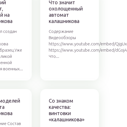
ий
Что значит
т,
охолощенный
й на
автомат
икова
калашникова
л создан
Содержание
Видеообзоры
кова
https://www.youtube.com/embed/QjgUx
бразец Уже
https://www.youtube.com/embed/dGoj
еликой
Что...
венной
я военных...
моделей
Со знаком
та
качества:
икова
винтовки
«калашникова»
ние Состав