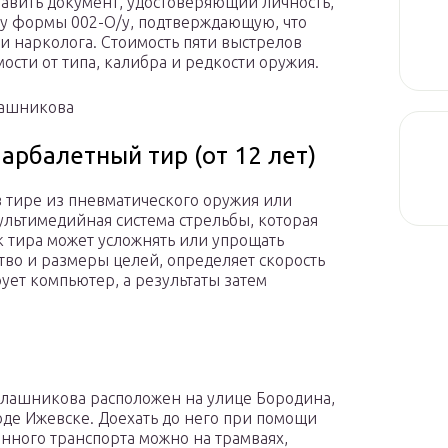
авить документ, удостоверяющий личность,
у формы 002-О/у, подтверждающую, что
а и нарколога. Стоимость пяти выстрелов
мости от типа, калибра и редкости оружия.
лашникова
 арбалетный тир (от 12 лет)
в тире из пневматического оружия или
ультимедийная система стрельбы, которая
 тира может усложнять или упрощать
тво и размеры целей, определяет скорость
ет компьютер, а результаты затем
лашникова расположен на улице Бородина,
роде Ижевске. Доехать до него при помощи
нного транспорта можно на трамваях,