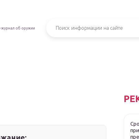
-журнал об оружии
РЕ
Сро
при
жание:
пр