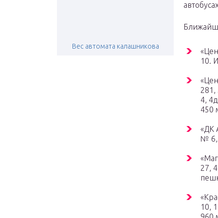
автобуса
Ближайши
Вес автомата калашникова
«Цен
10. 
«Цен
281,
4, 4
450 
«ДК 
№ 6,
«Маг
27, 
пешк
«Кра
10, 
960 