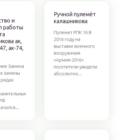
Ручной пулемёт
ство и
калашникова
п работы
Пулемет РПК 16 В
та
2016 году на
кова ак,
выставке военного
47, ак-74,
вооружения
«Армия-2016»
ние Замена
посетители увидели
ве замены
абсолютно...
 рядах
ранительных
 РФ
ачался...