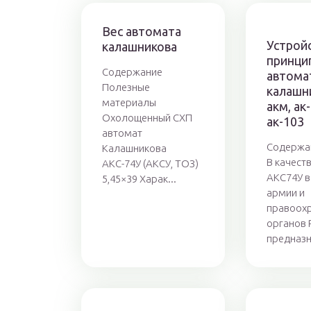
Вес автомата
Устрой
калашникова
принци
Содержание
автома
Полезные
калашни
материалы
акм, ак-
Охолощенный СХП
ак-103
автомат
Содержа
Калашникова
В качест
АКС-74У (АКСУ, ТОЗ)
АКС74У в
5,45×39 Харак...
армии и
правоох
органов
предназн