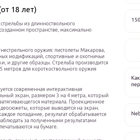
от 18 лет)
150
 стрельбы из длинноствольного
 созданном пространстве, максимально
нестрельного оружия: пистолеты Макарова,
чных модификаций, спортивные и охотничьи
и, и другие образцы. Стрельба производится
–25 метров для короткоствольного оружия
Как
пер
уется современная интерактивная
льный экран, размером 3 на 4 метра, который
озатягивающегося материала. Проекционное
деосюжеты, которые выводятся на экран.
Neb
аждое попадание, результат обрабатывается
наблюдать за полученными результатами
печатываются на бумаге.