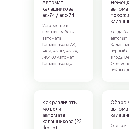
Автомат
Немецк
калашникова
автома
ак-74 / акс-74
похожи
калашн
Устройство и
принцип работы
Когда бы
автомата
автомат
Калашникова АК,
Калашни
АКМ, АК-47, АК-74,
первый о
АК-103 Автомат
в годы В
Калашникова,...
Отечест
войны дл
Как различать
Обзор 
модели
автома
автомата
калашн
калашникова (22
Содержа
фото)