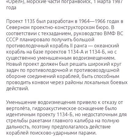
«Орел»), морские части погранвойск, 1 марта 1987
года
Проект 1135 был разработан в 1964—1966 годах в
Северном проектно-конструкторском бюро. В
соответствии с техзаданием, руководство ВМФ ВС
СССР планировало получить большой
противолодочный корабль II ранга — океанский
корабль на базе проектов 1134-А и 1134-Б, но с
существенно уменьшенным водоизмещением.
Новый проект должен был решать широкий круг
задач по противолодочной и противовоздушной
обороне соединений кораблей, быть способным
проводить конвои через районы локальных боевых
действий.
Уменьшение водоизмещения привело к отказу от
вертолёта, гидроакустическое оснащение было
идентичным проекту 1134-Б, но недостаточным для
стрельбы ракетами главного калибра на полную
дальность, поэтому предполагалось действие
кораблей поисково-ударными парами.