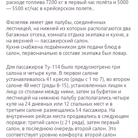
расходе топлива 7200 кг в первый час полёта и 5000
— 5500 кг/час в крейсерском полете..
Фюзеляж имеет две палубы, соединённых
лестницей, на нижней из которых располагаются два
багажных отсека, комната отдыха экипажа и кухня, а
на верхней — пассажирский салон.
Кухня снабжена подъёмником для подачи блюд в
салон, первоначально в составе экипажа был повар.
Для пассажиров Ту-114 было предусмотрено три
салона и четыре купе. В первом салоне
устанавливалось 41 кресло (ряды с 1 по 7), во втором
салоне 48 мест (ряды 8-15), установленных лицом к
лицу со столами между ними, затем за буфетом и
лестницей на нижнюю палубу располагались четыре
купе на 24 дневных или 12 спальных мест и в
третьем салоне размещались 54 пассажира. На
внутренних рейсах места продавались в следующем
порядке: третий салон (с 21 ряда), затем первый
салон, в последнюю очередь второй салон. Это
соответствует уровню комфорта: второй салон