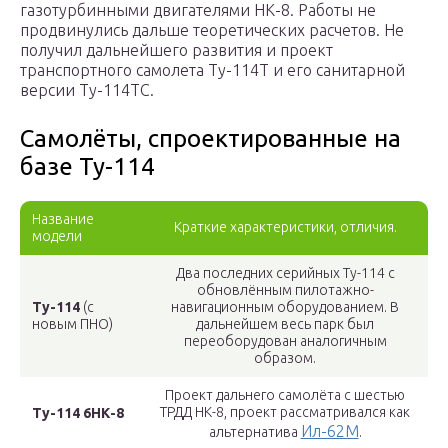
газотурбинными двигателями НК-8. Работы не
продвинулись дальше теоретических расчетов. Не
получил дальнейшего развития и проект
транспортного самолета Ту-114Т и его санитарной
версии Ту-114ТС.
Самолёты, спроектированные на
базе Ту-114
Название
Краткие характеристики, отличия.
модели
Два последних серийных Ту-114 с
обновлённым пилотажно-
Ту-114
(с
навигационным оборудованием. В
новым ПНО)
дальнейшем весь парк был
переоборудован аналогичным
образом.
Проект дальнего самолёта с шестью
ТРДД НК-8, проект рассматривался как
Ту-114 6НК-8
Ил-62М
альтернатива
.