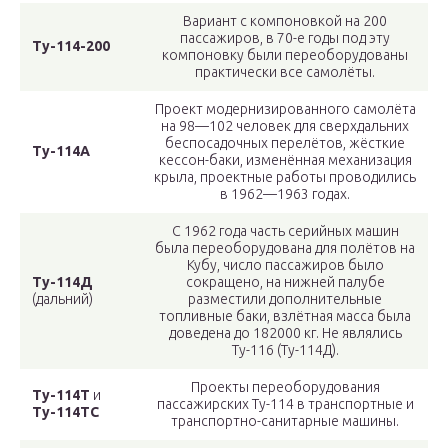
Вариант с компоновкой на 200
пассажиров, в 70-е годы под эту
Ту-114-200
компоновку были переоборудованы
практически все самолёты.
Проект модернизированного самолёта
на 98—102 человек для сверхдальних
беспосадочных перелётов, жёсткие
Ту-114А
кессон-баки, изменённая механизация
крыла, проектные работы проводились
в 1962—1963 годах.
С 1962 года часть серийных машин
была переоборудована для полётов на
Кубу, число пассажиров было
Ту-114Д
сокращено, на нижней палубе
(дальний)
разместили дополнительные
топливные баки, взлётная масса была
доведена до 182000 кг. Не являлись
Ту-116 (Ту-114Д).
Проекты переоборудования
Ту-114Т
и
пассажирских Ту-114 в транспортные и
Ту-114ТС
транспортно-санитарные машины.