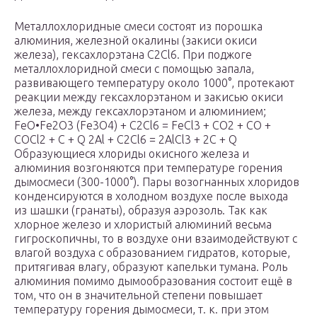
Металлохлоридные смеси состоят из порошка
алюминия, железной окалины (закиси окиси
железа), гексахлорэтана С2Cl6. При поджоге
металлохлоридной смеси с помощью запала,
развивающего температуру около 1000°, протекают
реакции между гексахлорэтаном и закисью окиси
железа, между гексахлорэтаном и алюминием;
FеО•Fе2О3 (Fе3O4) + С2Сl6 = FеСl3 + СО2 + СО +
СОСl2 + С + Q 2Al + С2Сl6 = 2АlCl3 + 2С + Q
Образующиеся хлориды окисного железа и
алюминия возгоняются при температуре горения
дымосмеси (300-1000°). Пары возогнанных хлоридов
конденсируются в холодном воздухе после выхода
из шашки (гранаты), образуя аэрозоль. Так как
хлорное железо и хлористый алюминий весьма
гигроскопичны, то в воздухе они взаимодействуют с
влагой воздуха с образованием гидратов, которые,
притягивая влагу, образуют капельки тумана. Роль
алюминия помимо дымообразования состоит ещё в
том, что он в значительной степени повышает
температуру горения дымосмеси, т. к. при этом