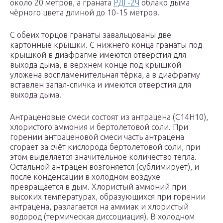
около 20 метров, а граната
РДГ-2Ч
облако дыма
чёрного цвета длиной до 10-15 метров.
С обеих торцов гранаты завальцованы две
картонные крышки. С нижнего конца гранаты под
крышкой в диафрагме имеются отверстия для
выхода дыма, в верхнем конце под крышкой
уложена воспламенительная тёрка, а в диафрагму
вставлен запал-спичка и имеются отверстия для
выхода дыма.
Антраценовые смеси состоят из антрацена (С14Н10),
хлористого аммония и бертолетовой соли. При
горении антраценовой смеси часть антрацена
сгорает за счёт кислорода бертолетовой соли, при
этом выделяется значительное количество тепла.
Остальной антрацен возгоняется (сублимирует), и
после конденсации в холодном воздухе
превращается в дым. Хлористый аммоний при
высоких температурах, образующихся при горении
антрацена, разлагается на аммиак и хлористый
водород (термическая диссоциация). В холодном