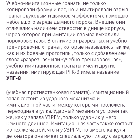
Учебно-имитационные гранаты не только
копировали форму и вес, но и имитировали взрыв
гранат звуковым и дымовым эффектом с помощью
небольшого заряда дымного пороха. Внешне они
отличались наличием отверстия в днище корпуса,
через которое при имитации взрыва выходили
пороховые газы. В отличие от разрезных и учебно-
тренировочных гранат, которые назывались так же,
как и их боевые прототипы, только с добавлением
слова «разрезная» или «учебно-тренировочная»,
учебно-имитационные гранаты имели другие
названия: имитирующая РГК-3 имела название
УПГ-8
(учебная противотанковая граната). Имитационный
запал состоит из ударного механизма и
имитационной части, между которыми проложена
переходная втулка. Ударный механизм устроен так
же, как у запала УЗРГМ, только ударник у него
немного длиннее. Имитационная часть также состоит
из тех же частей, что и у УЗРГМ, но вместо капсуля-
детонатора она имеет специальную гильзу с зарядом