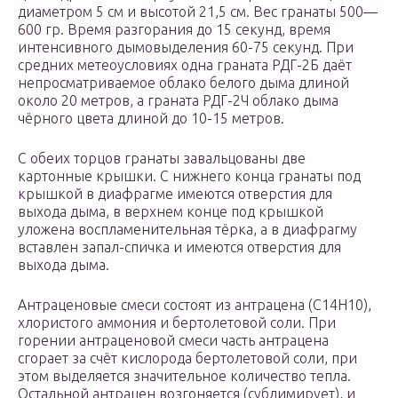
диаметром 5 см и высотой 21,5 см. Вес гранаты 500—
600 гр. Время разгорания до 15 секунд, время
интенсивного дымовыделения 60-75 секунд. При
средних метеоусловиях одна граната РДГ-2Б даёт
непросматриваемое облако белого дыма длиной
около 20 метров, а граната РДГ-2Ч облако дыма
чёрного цвета длиной до 10-15 метров.
С обеих торцов гранаты завальцованы две
картонные крышки. С нижнего конца гранаты под
крышкой в диафрагме имеются отверстия для
выхода дыма, в верхнем конце под крышкой
уложена воспламенительная тёрка, а в диафрагму
вставлен запал-спичка и имеются отверстия для
выхода дыма.
Антраценовые смеси состоят из антрацена (С14Н10),
хлористого аммония и бертолетовой соли. При
горении антраценовой смеси часть антрацена
сгорает за счёт кислорода бертолетовой соли, при
этом выделяется значительное количество тепла.
Остальной антрацен возгоняется (сублимирует), и