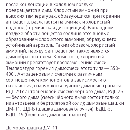
после конденсации в холодном воздухе
превращается в дым. Хлористый аммоний при
высоких температурах, образующихся при горении
антрацена, разлагается на аммиак и хлористый
водород (термическая диссоциация). В холодном
воздухе оба эти вещества соединяются вновь с
образованием хлористого аммония, образующего
устойчивый аэрозоль. Таким образом, хлористый
аммоний, наряду с антраценом, также является
дымообразователем. Кроме того, хлористый
аммоний препятствует воспламенению смеси.
Температура горения дымосмеси этого типа — 350-
400°. Антраценовыми смесями с различным
соотношением компонентов в зависимости от
назначения, снаряжаются ручные дымовые гранаты
РДГ-2Ч с антраценовой смесью чёрного дыма, РДГ-2Б
— белого дыма (смесь чёрного дыма состоит только
из антрацена и бертолетовой соли); дымовые шашки
ДМ-11, ШД-Б (шашка дымовая блочная), БДШ-5,
БДШ-15 (большие дымовые шашки).
Дымовая шашка ДМ-11