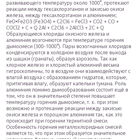
развивающего температуру около 1000°, протекают
реакции между гексахлорэтаном и закисью окиси
железа, между гексахлорэтаном и алюминием;
FеО•Fе2О3 (Fе3O4) + С2Сl6 = FеСl3 + СО2 + СО +
СОСl2 + С + Q 2Al + С2Сl6 = 2АlCl3 + 2С + Q
Образующиеся хлориды окисного железа и
алюминия возгоняются при температуре горения
дымосмеси (300-1000°). Пары возогнанных хлоридов
конденсируются в холодном воздухе после выхода
из шашки (гранаты), образуя аэрозоль. Так как
хлорное железо и хлористый алюминий весьма
гигроскопичны, то в воздухе они взаимодействуют с
влагой воздуха с образованием гидратов, которые,
притягивая влагу, образуют капельки тумана. Роль
алюминия помимо дымообразования состоит ещё в
том, что он в значительной степени повышает
температуру горения дымосмеси, т. к. при этом
возможно и протекание реакции между закисью
окиси железа и порошком алюминия так, как это
происходит при горении термитной смеси.
Особенность горения металлохлоридных смесей
является то, что при этом образуется значительное