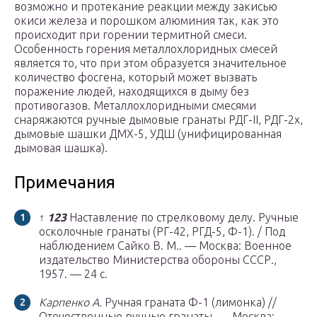
возможно и протекание реакции между закисью
окиси железа и порошком алюминия так, как это
происходит при горении термитной смеси.
Особенность горения металлохлоридных смесей
является то, что при этом образуется значительное
количество фосгена, который может вызвать
поражение людей, находящихся в дыму без
противогазов. Металлохлоридными смесями
снаряжаются ручные дымовые гранаты РДГ-II, РДГ-2х,
дымовые шашки ДМХ-5, УДШ (унифицированная
дымовая шашка).
Примечания
↑
1
2
3
Наставление по стрелковому делу. Ручные
осколочные гранаты (РГ-42, РГД-5, Ф-1). / Под
наблюдением Сайко В. М.. — Москва: Военное
издательство Министерства обороны СССР.,
1957. — 24 с.
Карпенко А.
Ручная граната Ф-1 (лимонка) //
Отечественные ручные гранаты. — Москва: