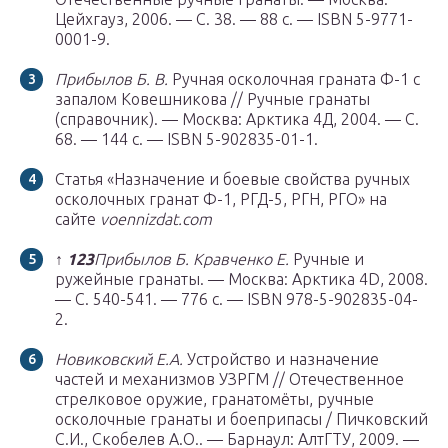
Цейхгауз, 2006. — С. 38. — 88 с. — ISBN 5-9771-
0001-9.
Прибылов Б. В.
Ручная осколочная граната Ф-1 с
запалом Ковешникова // Ручные гранаты
(справочник). — Москва: Арктика 4Д, 2004. — С.
68. — 144 с. — ISBN 5-902835-01-1.
Статья «Назначение и боевые свойства ручных
осколочных гранат Ф-1, РГД-5, РГН, РГО» на
сайте
voennizdat.com
↑
1
2
3
Прибылов Б. Кравченко Е.
Ручные и
ружейные гранаты. — Москва: Арктика 4D, 2008.
— С. 540-541. — 776 с. — ISBN 978-5-902835-04-
2.
Новиковский Е.А.
Устройство и назначение
частей и механизмов УЗРГМ // Отечественное
стрелковое оружие, гранатомёты, ручные
осколочные гранаты и боеприпасы / Пичковский
С.И., Скобелев А.О.. — Барнаул: АлтГТУ, 2009. —