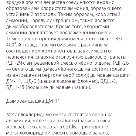
воздухе оба эти вещества соединяются вновь с
образованием хлористого аммония, образующего
устойчивый аэрозоль. Таким образом, хлористый
аммоний, наряду с антраценом, также является
дымообразователем. Кроме того, хлористый
аммоний препятствует воспламенению смеси.
Температура горения дымосмеси этого типа — 350-
400°. Антраценовыми смесями с различным
соотношением компонентов в зависимости от
назначения, снаряжаются ручные дымовые гранаты
РДГ-2Ч с антраценовой смесью чёрного дыма, РДГ-2Б
— белого дыма (смесь чёрного дыма состоит только
из антрацена и бертолетовой соли); дымовые шашки
ДМ-11, ШД-Б (шашка дымовая блочная), БДШ-5,
БДШ-15 (большие дымовые шашки).
Дымовая шашка ДМ-11
Металлохлоридные смеси состоят из порошка
алюминия, железной окалины (закиси окиси
железа), гексахлорэтана С2Cl6. При поджоге
металлохлоридной смеси с помощью запала,