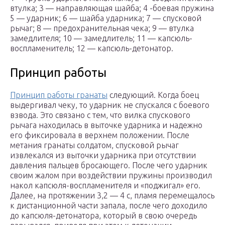
втулка; 3 — направляющая шайба; 4 -боевая пружина
5 — ударник; 6 — шайба ударника; 7 — спусковой
рычаг; 8 — предохранительная чека; 9 — втулка
замедлителя; 10 — замедлитель; 11 — капсюль-
воспламенитель; 12 — капсюль-детонатор.
Принцип работы
Принцип работы гранаты
следующий. Когда боец
выдергивал чеку, то ударник не спускался с боевого
взвода. Это связано с тем, что вилка спускового
рычага находилась в выточке ударника и надежно
его фиксировала в верхнем положении. После
метания гранаты солдатом, спусковой рычаг
извлекался из выточки ударника при отсутствии
давления пальцев бросающего. После чего ударник
своим жалом при воздействии пружины производил
накол капсюля-воспламенителя и «поджигал» его.
Далее, на протяжении 3,2 — 4 с, пламя перемещалось
к дистанционной части запала, после чего доходило
до капсюля-детонатора, который в свою очередь